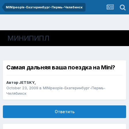
MINIpeople-Екатеринбург-Пермь-Челябинск
МИНИПИПЛ
Самая дальняя ваша поездка на Mini?
Автор
JETSKY
,
October 23, 2009
в
MINIpeople-Екатеринбург-Пермь-
Челябинск
Ответить