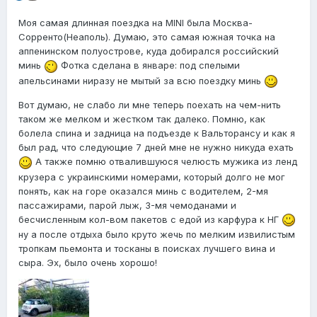
Моя самая длинная поездка на MINI была Москва-
Сорренто(Неаполь). Думаю, это самая южная точка на
аппенинском полуострове, куда добирался российский
минь
Фотка сделана в январе: под спелыми
апельсинами ниразу не мытый за всю поездку минь
Вот думаю, не слабо ли мне теперь поехать на чем-нить
таком же мелком и жестком так далеко. Помню, как
болела спина и задница на подъезде к Вальторансу и как я
был рад, что следующие 7 дней мне не нужно никуда ехать
А также помню отвалившуюся челюсть мужика из ленд
крузера с украинскими номерами, который долго не мог
понять, как на горе оказался минь с водителем, 2-мя
пассажирами, парой лыж, 3-мя чемоданами и
бесчисленным кол-вом пакетов с едой из карфура к НГ
ну а после отдыха было круто жечь по мелким извилистым
тропкам пьемонта и тосканы в поисках лучшего вина и
сыра. Эх, было очень хорошо!