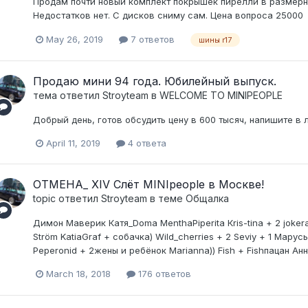
Продам почти новый комплект покрышек пирелли в размерно
Недостатков нет. С дисков сниму сам. Цена вопроса 25000
May 26, 2019
7 ответов
шины r17
Продаю мини 94 года. Юбилейный выпуск.
тема ответил
Stroyteam
в
WELCOME TO MINIPEOPLE
Добрый день, готов обсудить цену в 600 тысяч, напишите в л
April 11, 2019
4 ответа
ОТМЕНА_ XIV Слёт MINIpeople в Москве!
topic ответил
Stroyteam
в теме
Общалка
Димон Маверик Катя_Doma MenthaPiperita Кris-tina + 2 jokera
Ström KatiaGraf + собачка) Wild_cherries + 2 Seviy + 1 Марусь
Peperonid + 2жены и ребёнок Marianna)) Fish + Fishпацан Анна
March 18, 2018
176 ответов