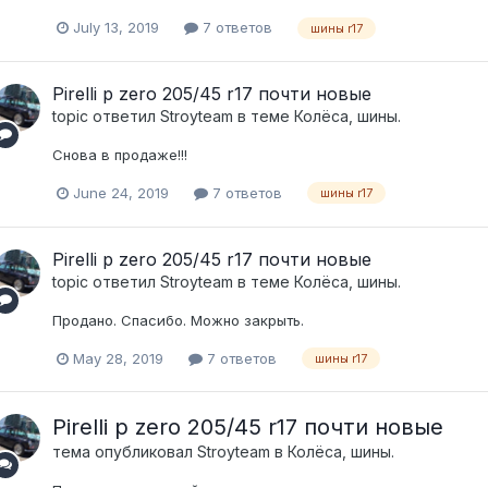
July 13, 2019
7 ответов
шины r17
Pirelli p zero 205/45 r17 почти новые
topic ответил
Stroyteam
в теме
Колёса, шины.
Снова в продаже!!!
June 24, 2019
7 ответов
шины r17
Pirelli p zero 205/45 r17 почти новые
topic ответил
Stroyteam
в теме
Колёса, шины.
Продано. Спасибо. Можно закрыть.
May 28, 2019
7 ответов
шины r17
Pirelli p zero 205/45 r17 почти новые
тема опубликовал
Stroyteam
в
Колёса, шины.