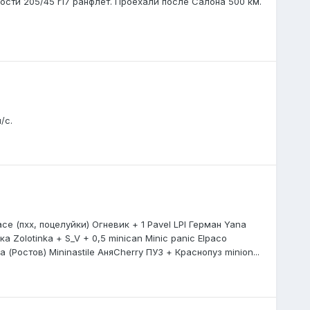
сти 205/45 r17 ранфлет. Проехали после Салона 500 км.
/с.
ce (пхх, поцелуйки) Огневик + 1 Pavel LPI Герман Yana
ка Zolotinka + S_V + 0,5 minican Minic panic Elpaco
 (Ростов) Mininastile АняCherry ПУЗ + Краснопуз minion...