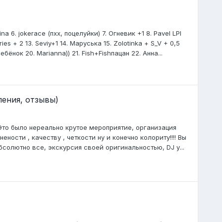
a 6. jokerace (пхх, поцелуйки) 7. Огневик +1 8. Pavel LPI
ies + 2 13. Seviy+1 14. Маруська 15. Zolotinka + S_V + 0,5
ребёнок 20. Marianna)) 21. Fish+Fishпацан 22. Анна...
ления, отзывы)
) Это было нереально крутое мероприятие, организация
ности , качеству , четкости ну и конечно колориту!!!! Вы
абсолютно все, экскурсия своей оригинальностью, DJ у...