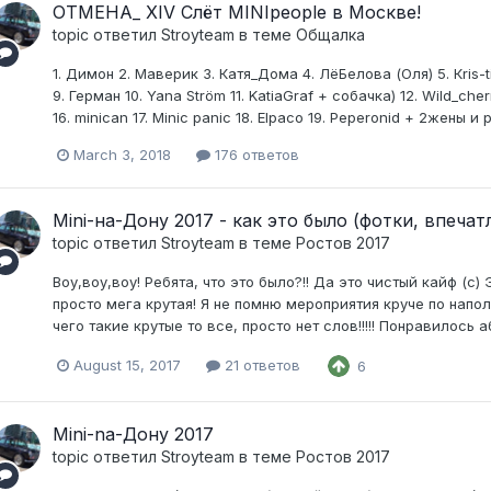
ОТМЕНА_ XIV Слёт MINIpeople в Москве!
topic ответил
Stroyteam
в теме
Общалка
1. Димон 2. Маверик 3. Катя_Дома 4. ЛёБелова (Оля) 5. Кris-tin
9. Герман 10. Yana Ström 11. KatiaGraf + собачка) 12. Wild_cherr
16. minican 17. Minic panic 18. Elpaco 19. Peperonid + 2жены и 
March 3, 2018
176 ответов
Mini-на-Дону 2017 - как это было (фотки, впечат
topic ответил
Stroyteam
в теме
Ростов 2017
Воу,воу,воу! Ребята, что это было?!! Да это чистый кайф (с
просто мега крутая! Я не помню мероприятия круче по наполне
чего такие крутые то все, просто нет слов!!!!! Понравилось 
August 15, 2017
21 ответов
6
Mini-na-Дону 2017
topic ответил
Stroyteam
в теме
Ростов 2017