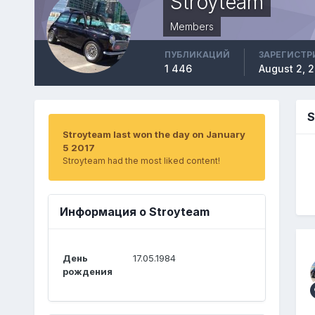
Stroyteam
Members
ПУБЛИКАЦИЙ
ЗАРЕГИСТР
1 446
August 2, 2
S
Stroyteam last won the day on January
5 2017
Stroyteam had the most liked content!
Информация о Stroyteam
День
17.05.1984
рождения