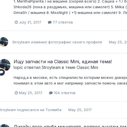
1. MenthaPiperita / на машине (скорей всего) 2. Сашка + 1 /
Shkoda26 (пока в раздумьях, машина или самолет) 5. Milka (
DimaSh / машина 8. MissNight ( +1) машина или самолёт 9. Ле
July 31, 2017
77 ответов
Stroyteam
изменил фотографию своего профиля
May 25, 2
Ищу запчасти на Classic Mini, единая тема!
topic ответил
Stroyteam
в теме
Classic Mini
Народ,а в москве, есть специалисты которым можно довери
понимал в этом авто и мог например запчасти помочь заказ
May 25, 2017
104 ответов
troyteam
подписался на
Толямба
May 25, 2017
Дизайн лого клуба минипипл, вопрос внутри те