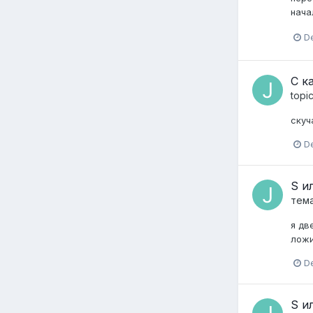
нача
D
С к
topi
скуч
D
S и
тем
я дв
ложи
D
S и