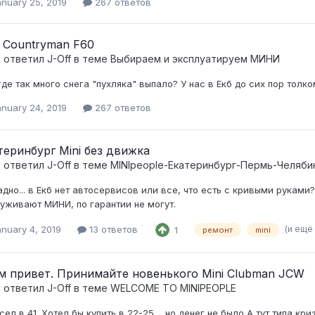
anuary 25, 2019
267 ответов
i Countryman F60
c ответил
J-Off
в теме
Выбираем и эксплуатируем МИНИ
где так много снега "пухляка" выпало? У нас в Екб до сих пор толко
anuary 24, 2019
267 ответов
теринбург Mini без движка
c ответил
J-Off
в теме
MINIpeople-Екатеринбург-Пермь-Челяби
адно... в Екб нет автосервисов или все, что есть с кривыми рукам
уживают МИНИ, по гарантии не могут.
(и ещё
nuary 4, 2019
13 ответов
1
ремонт
mini
м привет. Принимайте новенького Mini Clubman JCW
c ответил
J-Off
в теме
WELCOME TO MINIPEOPLE
сел в 41. Хотел бы купить в 22-25.... но денег не было А тут типа кри