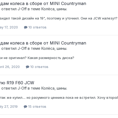
дам колеса в сборе от MINI Countryman
c ответил
J-Off
в теме
Колёса, шины.
 видел такой дизайн на 19", поэтому и уточнил. Они на JCW налезут?
ay 17, 2020
10 ответов
дам колеса в сборе от MINI Countryman
c ответил
J-Off
в теме
Колёса, шины.
и не оригинал? Какая размерность диска?
ril 26, 2020
10 ответов
лю R19 F60 JCW
c ответил
J-Off
в теме
Колёса, шины.
 так же купил.... но разумного ценника пока не встретил. Хочу втор
ly 27, 2019
15 ответов