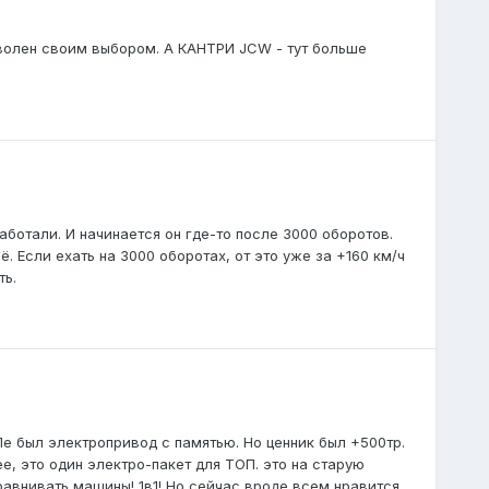
доволен своим выбором. А КАНТРИ JCW - тут больше
аботали. И начинается он где-то после 3000 оборотов.
. Если ехать на 3000 оборотах, от это уже за +160 км/ч
ть.
Пе был электропривод с памятью. Но ценник был +500тр.
, это один электро-пакет для ТОП. это на старую
авнивать машины! 1в1! Но сейчас вроде всем нравится...