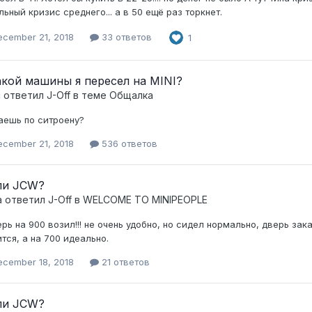
льный кризис среднего... а в 50 ещё раз торкнет.
ecember 21, 2018
33 ответов
1
акой машины я пересел на MINI?
c ответил
J-Off
в теме
Общалка
аешь по ситроену?
ecember 21, 2018
536 ответов
ли JCW?
а ответил
J-Off
в
WELCOME TO MINIPEOPLE
ерь на 900 возил!!! не очень удобно, но сидел нормально, дверь зака
тся, а на 700 идеально.
ecember 18, 2018
21 ответов
ли JCW?