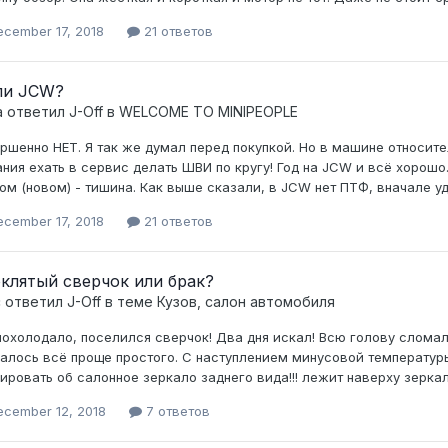
ecember 17, 2018
21 ответов
ли JCW?
а ответил
J-Off
в
WELCOME TO MINIPEOPLE
ршенно НЕТ. Я так же думал перед покупкой. Но в машине относите
ния ехать в сервис делать ШВИ по кругу! Год на JCW и всё хорошо
ом (новом) - тишина. Как выше сказали, в JCW нет ПТФ, вначале уди
ecember 17, 2018
21 ответов
клятый сверчок или брак?
c ответил
J-Off
в теме
Кузов, салон автомобиля
похолодало, поселился сверчок! Два дня искал! Всю голову сломал
алось всё проще простого. С наступлением минусовой температуры
ировать об салонное зеркало заднего вида!!! лежит наверху зеркала 
ecember 12, 2018
7 ответов