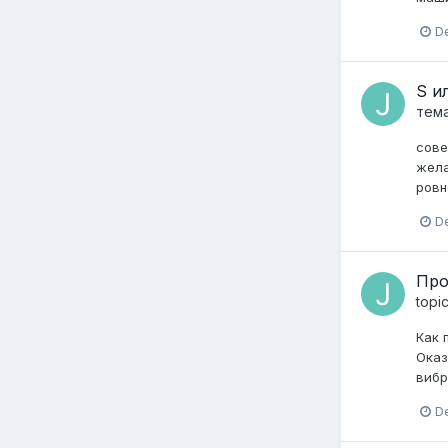
D
S и
тем
сове
жела
ровн
D
Про
topi
Как 
Оказ
вибр
D