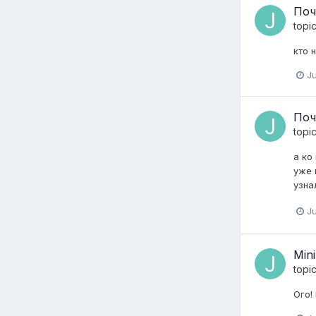
Поч
topi
кто 
Ju
Поч
topi
а ко
уже 
узна
Ju
Min
topi
Ого!