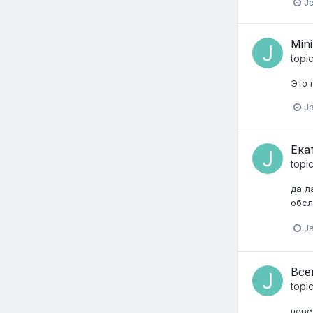
J
Min
topi
Это 
J
Ека
topi
да л
обсл
Ja
Все
topi
пере