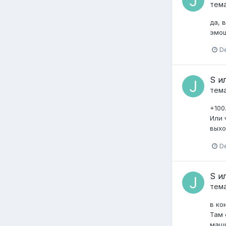
тем
да, 
эмоц
D
S и
тем
+100
Или 
выхо
D
S и
тем
в ко
Там 
маши