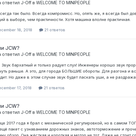
а ответил
J-Off
в
WELCOME TO MINIPEOPLE
всегда так было. Всегда компромисс. Но, опять же, я всегда был 
ий в выборе, чем практичности. Хотя машина вполне практичная.
ecember 18, 2018
21 ответов
ли JCW?
а ответил
J-Off
в
WELCOME TO MINIPEOPLE
. Звук бархатный и только радует слух! Инженеры хорошо звук прор
чуть раньше. А это, для города БОЛЬШИЕ обороты. Для разгона и всё
дит. Но даже в этом случае звук будет ласкать уши, а не раздража
ecember 17, 2018
21 ответов
ли JCW?
а ответил
J-Off
в
WELCOME TO MINIPEOPLE
нце 2017 года я брал с механической регулировкой, но в самом ТО
ещё пакет с узнаванием дорожных знаков, автоторможение и прочее
ну обзор. Она жёсткая и короткая и мотор не тот. Даже не стоит ср