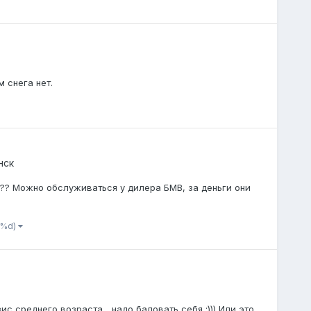
м снега нет.
нск
и??? Можно обслуживаться у дилера БМВ, за деньги они
 %d)
зис среднего возраста... надо баловать себя :))) Или это