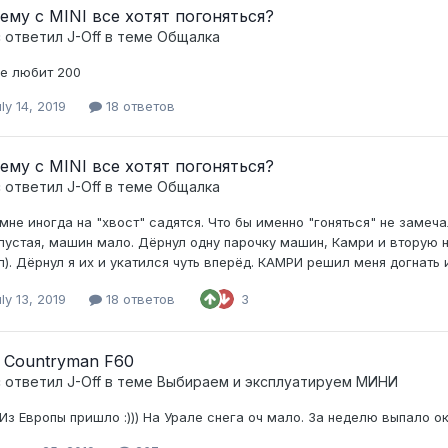
ему с MINI все хотят погоняться?
c ответил
J-Off
в теме
Общалка
не любит 200
ly 14, 2019
18 ответов
ему с MINI все хотят погоняться?
c ответил
J-Off
в теме
Общалка
 мне иногда на "хвост" садятся. Что бы именно "гоняться" не замеч
пустая, машин мало. Дёрнул одну парочку машин, Камри и вторую н
л). Дёрнул я их и укатился чуть вперёд. КАМРИ решил меня догнать и
ly 13, 2019
18 ответов
3
i Countryman F60
c ответил
J-Off
в теме
Выбираем и эксплуатируем МИНИ
 Из Европы пришло :))) На Урале снега оч мало. За неделю выпало о