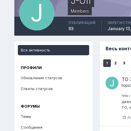
J-Off
Members
ПУБЛИКАЦИЙ
ЗАРЕГИСТР
93
January 13
Весь конт
Вся активность
1
2
3
ПРОФИЛИ
Обновления статусов
ТО 
topi
Ответы статусов
Что-
даже
ФОРУМЫ
ТО, 
Темы
A
Сообщения