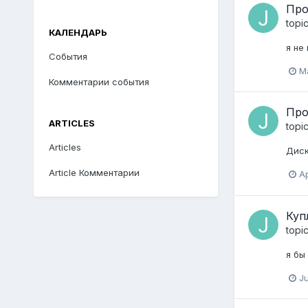
Про
topi
КАЛЕНДАРЬ
я не
События
M
Комментарии события
Про
ARTICLES
topi
Articles
Диск
Article Комментарии
Ap
Куп
topi
я бы
Ju