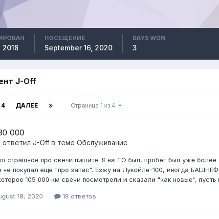
ИРОВАН
ПОСЕЩЕНИЕ
DAYS WON
, 2018
September 16, 2020
3
ент J-Off
4
ДАЛЕЕ
Страница 1 из 4
30 000
c ответил
J-Off
в теме
Обслуживание
то страшное про свечи пишите. Я на ТО был, пробег был уже более 
 не покупал ещё "про запас". Езжу на Лукойле-100, иногда БАШНЕФ
которое 105 000 км свечи посмотрели и сказали "как новые", пусть
ugust 18, 2020
18 ответов