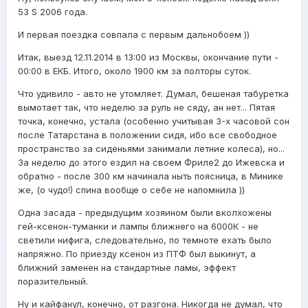
53 S 2006 года.
И первая поездка совпала с первым дальнобоем ))
Итак, выезд 12.11.2014 в 13:00 из Москвы, окончание пути -
00:00 в ЕКБ. Итого, около 1900 км за полторы суток.
Что удивило - авто не утомляет. Думал, бешеная табуретка
вымотает так, что неделю за руль не сяду, ан нет... Пятая
точка, конечно, устала (особенно учитывая 3-х часовой сон
после Татарстана в положении сидя, ибо все свободное
пространство за сиденьями занимали летние колеса), но...
За неделю до этого ездил на своем Фриле2 до Ижевска и
обратно - после 300 км начинала ныть поясница, в Минике
же, (о чудо!) спина вообще о себе не напомнила ))
Одна засада - предыдущим хозяином были вколхожены
гей-ксенон-туманки и лампы ближнего на 6000К - не
светили нифига, следовательно, по темноте ехать было
напряжно. По приезду ксенон из ПТФ был выкинут, а
ближний заменен на стандартные ламы, эффект
поразительный.
Ну и кайфанул, конечно, от разгона. Никогда не думал, что