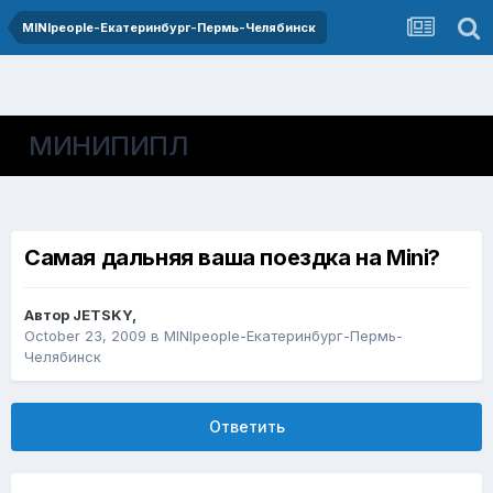
MINIpeople-Екатеринбург-Пермь-Челябинск
МИНИПИПЛ
Самая дальняя ваша поездка на Mini?
Автор
JETSKY
,
October 23, 2009
в
MINIpeople-Екатеринбург-Пермь-
Челябинск
Ответить