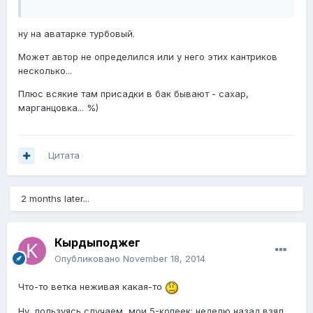
ну на аватарке турбовый.
Может автор не определился или у него этих кантриков
несколько...
Плюс всякие там присадки в бак бывают - сахар,
марганцовка... %)
Цитата
2 months later...
Кырдыподжег
Опубликовано
November 18, 2014
Что-то ветка неживая какая-то
Ну, пользуясь случаем, мои 5-копеек: неделю назад взял