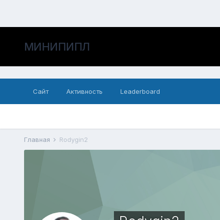
МИНИПИПЛ
Сайт
Активность
Leaderboard
Главная
Rodygin2