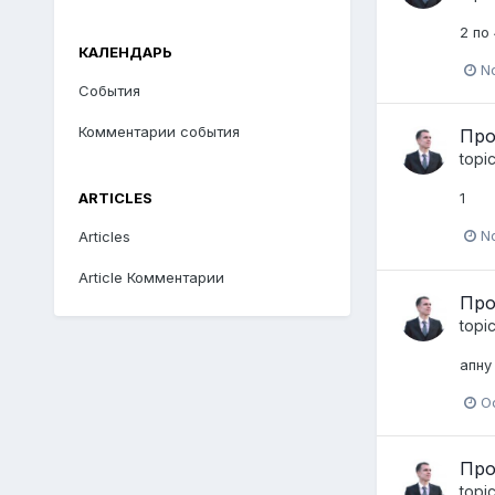
2 по
КАЛЕНДАРЬ
N
События
Комментарии события
Про
topi
ARTICLES
1
N
Articles
Article Комментарии
Про
topi
апну
Oc
Про
topi