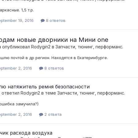
ркасные. 1,5 т.р.
eptember 19, 2016
8 ответов
одам новые дворники на Мини one
а опубликовал
Rodygin2
в
Запчасти, тюнинг, перформанс.
шлю почтой в др регион. Находятся в Екатеринбурге.
eptember 2, 2016
8 ответов
лю натяжитель ремня безопасности
c ответил
Rodygin2
в теме
Запчасти, тюнинг, перформанс.
 ошибка замучила?)
eptember 2, 2016
2 ответа
чик расхода воздуха