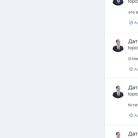
topi
это 
Au
Дат
topi
Отли
Au
Дат
topi
Кста
Au
Дат