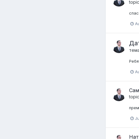
topi
спас
Au
Да
тем
Ребя
Au
Сам
topi
прем
Ju
Нат