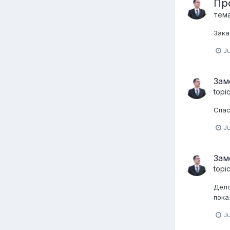
Пр
тем
Зака
Ju
Зам
topi
Спас
Ju
Зам
topi
Дело
пока
J