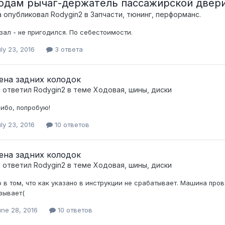
одам рычаг-держатель пассажирской двер
а опубликовал
Rodygin2
в
Запчасти, тюнинг, перформанс.
зал - не пригодился. По себестоимости.
ly 23, 2016
3 ответа
ена задних колодок
c ответил
Rodygin2
в теме
Ходовая, шины, диски
ибо, попробую!
ly 23, 2016
10 ответов
ена задних колодок
c ответил
Rodygin2
в теме
Ходовая, шины, диски
 в том, что как указано в инструкции не срабатывает. Машина пров
зывает(
une 28, 2016
10 ответов