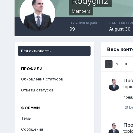
Rodygin2
Members
ПУБЛИКАЦИЙ
ЗАРЕГИСТР
99
August 30,
Весь конт
Вся активность
1
2
3
ПРОФИЛИ
Обновления статусов
Про
topi
Ответы статусов
поня
D
ФОРУМЫ
Темы
Про
Сообщения
topi