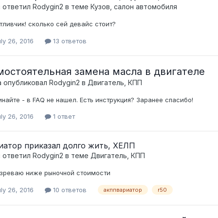
c ответил
Rodygin2
в теме
Кузов, салон автомобиля
тливчик! сколько сей девайс стоит?
ly 26, 2016
13 ответов
мостоятельная замена масла в двигателе
а опубликовал
Rodygin2
в
Двигатель, КПП
инайте - в FAQ не нашел. Есть инструкция? Заранее спасибо!
ly 26, 2016
1 ответ
иатор приказал долго жить, ХЕЛП
c ответил
Rodygin2
в теме
Двигатель, КПП
зреваю ниже рыночной стоимости
ly 26, 2016
10 ответов
акппвариатор
r50