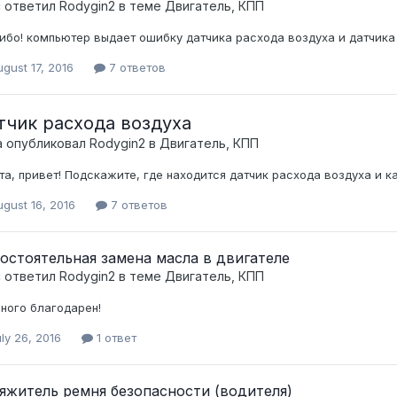
c ответил
Rodygin2
в теме
Двигатель, КПП
ибо! компьютер выдает ошибку датчика расхода воздуха и датчика
gust 17, 2016
7 ответов
тчик расхода воздуха
а опубликовал
Rodygin2
в
Двигатель, КПП
та, привет! Подскажите, где находится датчик расхода воздуха и 
gust 16, 2016
7 ответов
остоятельная замена масла в двигателе
c ответил
Rodygin2
в теме
Двигатель, КПП
ного благодарен!
ly 26, 2016
1 ответ
яжитель ремня безопасности (водителя)