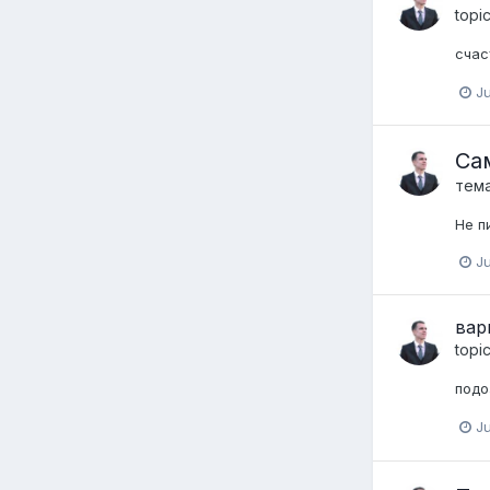
topi
счас
Ju
Са
тем
Не п
Ju
вар
topi
подо
Ju