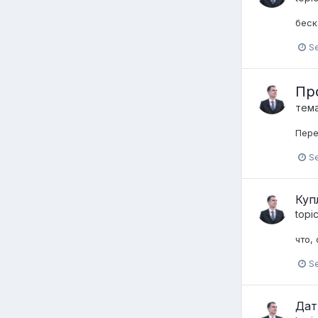
беска
S
Пр
тем
Пере
S
Куп
topi
что,
S
Дат