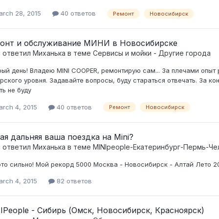
arch 28, 2015
40 ответов
Ремонт
Новосибирск
онт и обслуживание МИНИ в Новосибирске
c ответил
Миханька
в теме
Сервисы и мойки - Другие города
ый день! Владею MINI COOPER, ремонтирую сам... За плечами опыт
рского уровня. Задавайте вопросы, буду стараться отвечать. За к
ть не буду
arch 4, 2015
40 ответов
Ремонт
Новосибирск
ая дальняя ваша поездка на Mini?
c ответил
Миханька
в теме
MINIpeople-Екатеринбург-Пермь-Че
это сильно! Мой рекорд 5000 Москва - Новосибирск - Алтай Лето 2
arch 4, 2015
82 ответов
IPeople - Сибирь (Омск, Новосибирск, Красноярск)