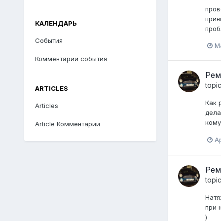
пров
прин
КАЛЕНДАРЬ
проб
События
Ma
Комментарии события
Рем
topi
ARTICLES
Как 
Articles
дела
кому
Article Комментарии
Ap
Рем
topi
Натя
при 
)