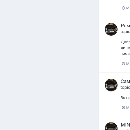
M
Рем
topi
Добр
диле
писа
M
Сам
topi
Вот 
M
MIN