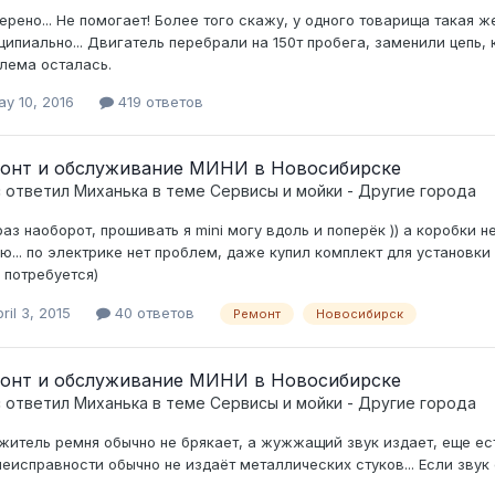
ерено... Не помогает! Более того скажу, у одного товарища такая ж
ципиально... Двигатель перебрали на 150т пробега, заменили цепь, 
лема осталась.
y 10, 2016
419 ответов
онт и обслуживание МИНИ в Новосибирске
c ответил
Миханька
в теме
Сервисы и мойки - Другие города
раз наоборот, прошивать я mini могу вдоль и поперёк )) а коробки
ю... по электрике нет проблем, даже купил комплект для установки
 потребуется)
ril 3, 2015
40 ответов
Ремонт
Новосибирск
онт и обслуживание МИНИ в Новосибирске
c ответил
Миханька
в теме
Сервисы и мойки - Другие города
житель ремня обычно не брякает, а жужжащий звук издает, еще ес
неисправности обычно не издаёт металлических стуков... Если звук