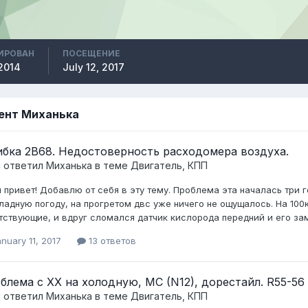
ИРОВАН
ПОСЕЩЕНИЕ
 2014
July 12, 2017
ент Миханька
бка 2В68. Недостоверность расходомера воздуха.
c ответил
Миханька
в теме
Двигатель, КПП
 привет! Добавлю от себя в эту тему. Проблема эта началась три г
ладную погоду, на прогретом двс уже ничего не ощущалось. На 100
тствующие, и вдруг сломался датчик кислорода передний и его зам
nuary 11, 2017
13 ответов
блема с ХХ на холодную, MC (N12), дорестайл. R55-56
c ответил
Миханька
в теме
Двигатель, КПП