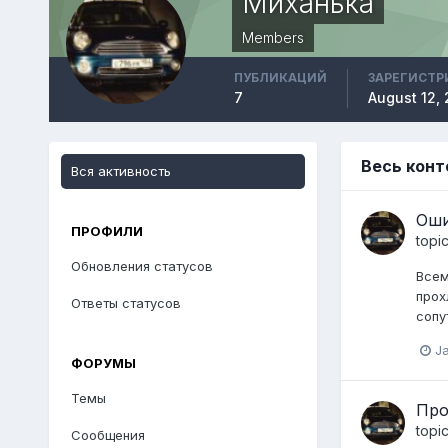
Миханька
Members
ПУБЛИКАЦИЙ
ЗАРЕГИСТР
7
August 12,
Весь конт
Вся активность
Оши
ПРОФИЛИ
topi
Обновления статусов
Всем
прох
Ответы статусов
сопу
Ja
ФОРУМЫ
Темы
Про
topi
Сообщения