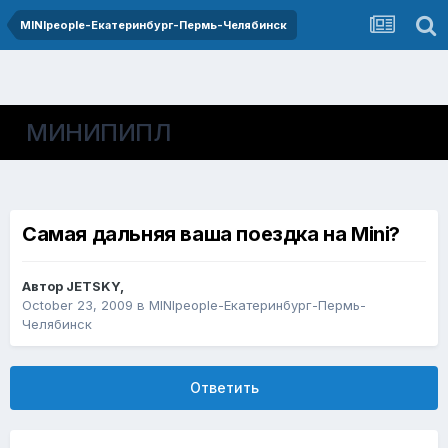
MINIpeople-Екатеринбург-Пермь-Челябинск
МИНИПИПЛ
Самая дальняя ваша поездка на Mini?
Автор
JETSKY
,
October 23, 2009
в
MINIpeople-Екатеринбург-Пермь-
Челябинск
Ответить