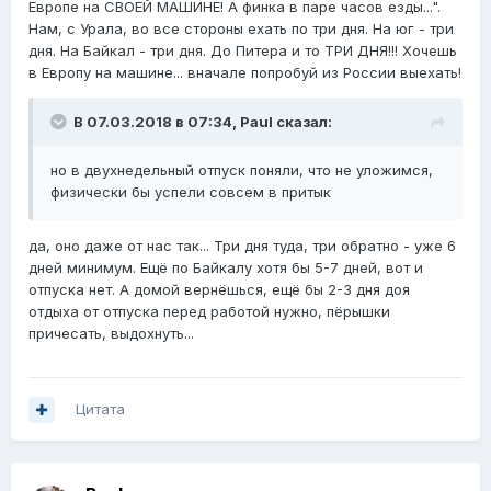
Европе на СВОЕЙ МАШИНЕ! А финка в паре часов езды...".
Нам, с Урала, во все стороны ехать по три дня. На юг - три
дня. На Байкал - три дня. До Питера и то ТРИ ДНЯ!!! Хочешь
в Европу на машине... вначале попробуй из России выехать!
В 07.03.2018 в 07:34,
Paul
сказал:
но в двухнедельный отпуск поняли, что не уложимся,
физически бы успели совсем в притык
да, оно даже от нас так... Три дня туда, три обратно - уже 6
дней минимум. Ещё по Байкалу хотя бы 5-7 дней, вот и
отпуска нет. А домой вернёшься, ещё бы 2-3 дня доя
отдыха от отпуска перед работой нужно, пёрышки
причесать, выдохнуть...
Цитата