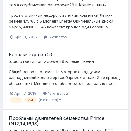
тема опубликовал
bmwpower29
в
Колёса, шины.
Продам отличный недорогой летний комплект! Летняя
резина 175/65R15 Michelin Energy Оригинальные диски
5.5jx15, 4x100, ET45 Комплект прошел один сезон, в...
April 8, 2015
5 ответов
Коллекктор на r53
topic ответил
bmwpower29
в теме
Тюнинг
Общий вопрос по теме: На моторах с наддувом
равнодлинный коллектор вообще может какой-то приход
обеспечить? Мне лично слабо верится, все равно все...
April 7, 2015
16 ответов
(и ещё %d)
r53
4-1
Проблемы двигателей семейства Prince
(N12,14,16,18)
topic ответил
bmwpower29
в теме
Двигатель, КПП