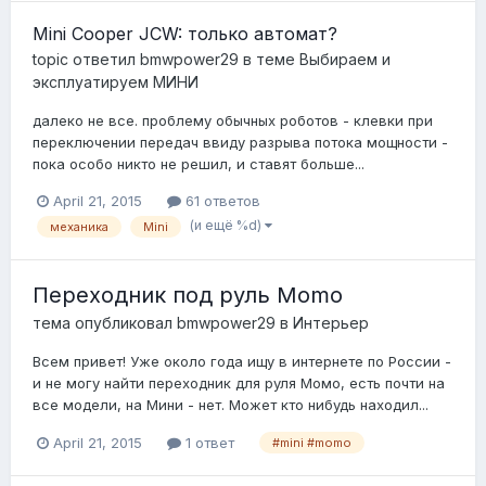
Mini Cooper JCW: только автомат?
topic ответил
bmwpower29
в теме
Выбираем и
эксплуатируем МИНИ
далеко не все. проблему обычных роботов - клевки при
переключении передач ввиду разрыва потока мощности -
пока особо никто не решил, и ставят больше...
April 21, 2015
61 ответов
(и ещё %d)
механика
Mini
Переходник под руль Momo
тема опубликовал
bmwpower29
в
Интерьер
Всем привет! Уже около года ищу в интернете по России -
и не могу найти переходник для руля Момо, есть почти на
все модели, на Мини - нет. Может кто нибудь находил...
April 21, 2015
1 ответ
#mini #momo