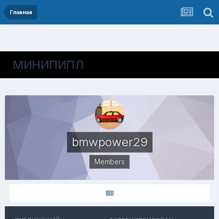
Главная
МИНИПИПЛ
bmwpower29
Members