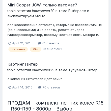
Mini Cooper JCW: только автомат?
topic ответил
bmwpower29
в теме
Выбираем и
эксплуатируем МИНИ
все классические автоматы, которые не преселективные
(со сцеплениями) и не роботы, работают через
гидротрансформатор, поэтому жесткая связь мотора и...
April 21, 2015
61 ответов
(и ещё %d)
механика
Mini
Картинг Питер
topic ответил
bmwpower29
в теме
Тусуемся-Питер
о каком из ПитСтопов идет речь?
April 14, 2015
70 ответов
ПРОДАМ - комплект летних колес R15
- R50-R59 - 8000р - Выборг