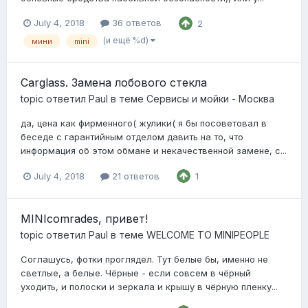
July 4, 2018
36 ответов
2
(и ещё %d)
мини
mini
Carglass. Замена лобового стекла
topic ответил
Paul
в теме
Сервисы и мойки - Москва
да, цена как фирменного( жулики( я бы посоветовал в
беседе с гарантийным отделом давить на то, что
информация об этом обмане и некачественной замене, с...
July 4, 2018
21 ответов
1
MINIcomrades, привет!
topic ответил
Paul
в теме
WELCOME TO MINIPEOPLE
Соглашусь, фотки проглядел. Тут белые бы, именно не
светлые, а белые. Чёрные - если совсем в чёрный
уходить, и полоски и зеркала и крышу в чёрную пленку...