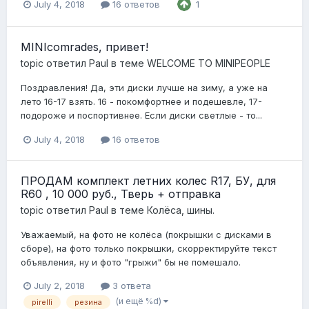
July 4, 2018
16 ответов
1
MINIcomrades, привет!
topic ответил
Paul
в теме
WELCOME TO MINIPEOPLE
Поздравления! Да, эти диски лучше на зиму, а уже на
лето 16-17 взять. 16 - покомфортнее и подешевле, 17-
подороже и поспортивнее. Если диски светлые - то...
July 4, 2018
16 ответов
ПРОДАМ комплект летних колес R17, БУ, для
R60 , 10 000 руб., Тверь + отправка
topic ответил
Paul
в теме
Колёса, шины.
Уважаемый, на фото не колёса (покрышки с дисками в
сборе), на фото только покрышки, скорректируйте текст
объявления, ну и фото "грыжи" бы не помешало.
July 2, 2018
3 ответа
(и ещё %d)
pirelli
резина