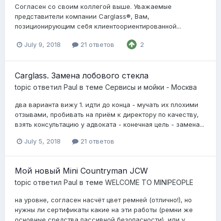
Согласен со своим коллегой выше. Уважаемые
представители компании Carglass®, Вам,
позиционирующим себя клиентоориентированной...
July 9, 2018
21 ответов
2
Carglass. Замена лобового стекла
topic ответил
Paul
в теме
Сервисы и мойки - Москва
два варианта вижу 1. идти до конца - мучать их плохими
отзывами, пробивать на приём к директору по качеству,
взять консультацию у адвоката - конечная цель - замена...
July 5, 2018
21 ответов
Мой новый Mini Countryman JCW
topic ответил
Paul
в теме
WELCOME TO MINIPEOPLE
на уровне, согласен насчёт цвет ремней (отлично!), но
нужны ли сертификаты какие на эти работы (ремни же
основные средства пассивной безопасности), или у...