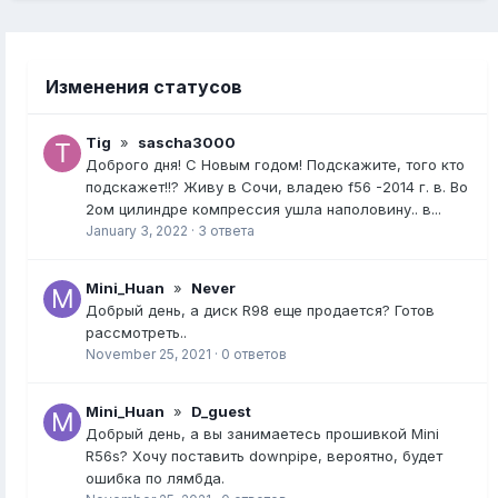
Изменения статусов
Tig
»
sascha3000
Доброго дня! С Новым годом! Подскажите, того кто
подскажет!!? Живу в Сочи, владею f56 -2014 г. в. Во
2ом цилиндре компрессия ушла наполовину.. в...
January 3, 2022
·
3 ответа
Mini_Huan
»
Never
Добрый день, а диск R98 еще продается? Готов
рассмотреть..
November 25, 2021
·
0 ответов
Mini_Huan
»
D_guest
Добрый день, а вы занимаетесь прошивкой Mini
R56s? Хочу поставить downpipe, вероятно, будет
ошибка по лямбда.