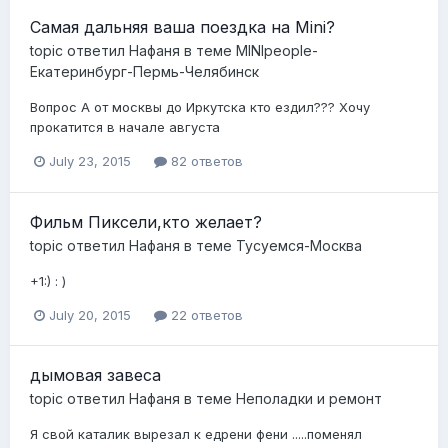
Самая дальняя ваша поездка на Mini?
topic ответил
Нафаня
в теме
MINIpeople-
Екатеринбург-Пермь-Челябинск
Вопрос А от москвы до Иркутска кто ездил??? Хочу
прокатится в начале августа
July 23, 2015
82 ответов
Фильм Пиксели,кто желает?
topic ответил
Нафаня
в теме
Тусуемся-Москва
+1:) : )
July 20, 2015
22 ответов
дымовая завеса
topic ответил
Нафаня
в теме
Неполадки и ремонт
Я свой каталик вырезал к едрени фени .....поменял