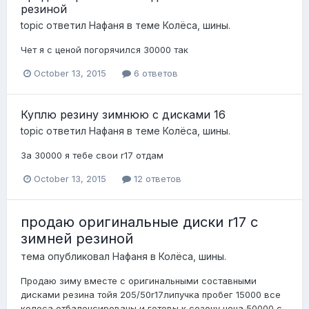
резиной
topic ответил
Нафаня
в теме
Колёса, шины.
Чет я с ценой погорячился 30000 так
October 13, 2015
6 ответов
Куплю резину зимнюю с дисками 16
topic ответил
Нафаня
в теме
Колёса, шины.
За 30000 я тебе свои r17 отдам
October 13, 2015
12 ответов
продаю оригинальные диски r17 с
зимней резиной
тема опубликовал
Нафаня
в
Колёса, шины.
Продаю зиму вместе с оригинальными составными
дисками резина тойя 205/50r17липучка пробег 15000 все
колеса отбалонсированы и готовы к сезону цена 50000 с...