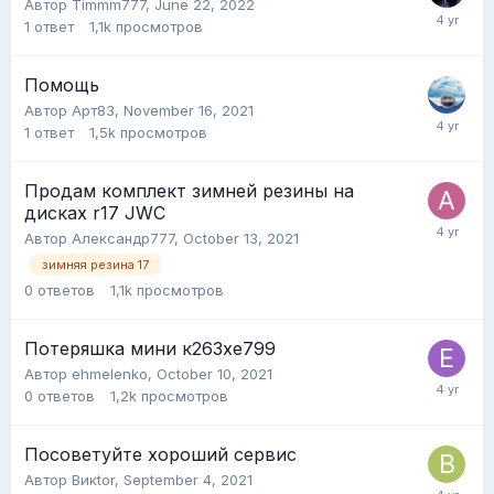
Автор
Timmm777
,
June 22, 2022
1
ответ
1,1k
просмотров
Помощь
Автор
Арт83
,
November 16, 2021
1
ответ
1,5k
просмотров
Продам комплект зимней резины на
дисках r17 JWC
Автор
Александр777
,
October 13, 2021
зимняя резина 17
0
ответов
1,1k
просмотров
Потеряшка мини к263хе799
Автор
ehmelenko
,
October 10, 2021
0
ответов
1,2k
просмотров
Посоветуйте хороший сервис
Автор
Викtor
,
September 4, 2021