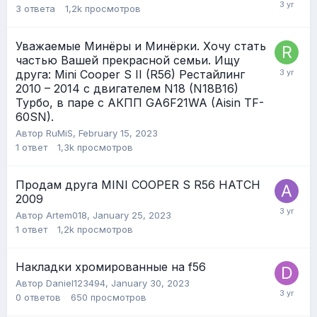
3
ответа
1,2k
просмотров
Уважаемые Минёры и Минёрки. Хочу стать
частью Вашей прекрасной семьи. Ищу
друга: Mini Cooper S II (R56) Рестайлинг
2010 – 2014 с двигателем N18 (N18B16)
Турбо, в паре с АКПП GA6F21WA (Aisin TF-
60SN).
Автор
RuMiS
,
February 15, 2023
1
ответ
1,3k
просмотров
Продам друга MINI COOPER S R56 HATCH
2009
Автор
Artem018
,
January 25, 2023
1
ответ
1,2k
просмотров
Накладки хромированные на f56
Автор
Daniel123494
,
January 30, 2023
0
ответов
650
просмотров