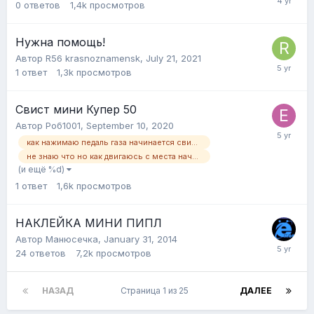
0
ответов
1,4k
просмотров
Нужна помощь!
Автор
R56 krasnoznamensk
,
July 21, 2021
1
ответ
1,3k
просмотров
Свист мини Купер 50
Автор
Роб1001
,
September 10, 2020
как нажимаю педаль газа начинается свистит
не знаю что но как двигаюсь с места начинается можно сказать даже воет
(и ещё %d)
1
ответ
1,6k
просмотров
НАКЛЕЙКА МИНИ ПИПЛ
Автор
Манюсечка
,
January 31, 2014
24
ответов
7,2k
просмотров
НАЗАД
Страница 1 из 25
ДАЛЕЕ