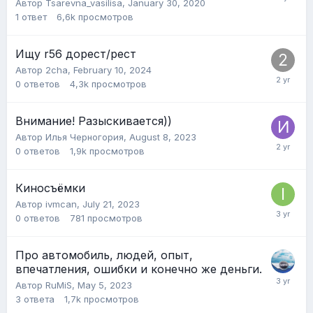
Автор
Tsarevna_vasilisa
,
January 30, 2020
1
ответ
6,6k
просмотров
Ищу r56 дорест/рест
Автор
2cha
,
February 10, 2024
0
ответов
4,3k
просмотров
Внимание! Разыскивается))
Автор
Илья Черногория
,
August 8, 2023
0
ответов
1,9k
просмотров
Киносъёмки
Автор
ivmcan
,
July 21, 2023
0
ответов
781
просмотров
Про автомобиль, людей, опыт,
впечатления, ошибки и конечно же деньги.
Автор
RuMiS
,
May 5, 2023
3
ответа
1,7k
просмотров