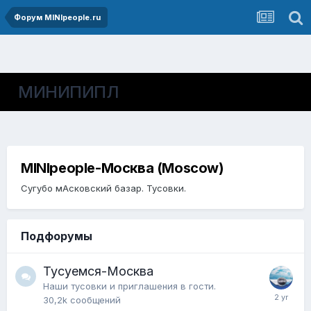
Форум MINIpeople.ru
МИНИПИПЛ
MINIpeople-Москва (Moscow)
Сугубо мАсковский базар. Тусовки.
Подфорумы
Тусуемся-Москва
Наши тусовки и приглашения в гости.
30,2k
сообщений