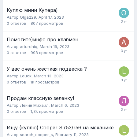
Куплю мини Купера)
Автор
Olga229
,
April 17, 2023
0
ответов
807
просмотров
Помогите)инфо про клабмен
Автор
arturchiq
,
March 19, 2023
0
ответов
998
просмотров
У вас очень жесткая подвеска ?
Автор
Louck
,
March 13, 2023
0
ответов
1k
просмотров
Продам классную зеленку!
Автор
Ленин Михаил
,
March 6, 2023
0
ответов
1,3k
просмотров
Ищу (куплю) Cooper S r53/r56 на механике
Автор
search_cooper_s
,
February 11, 2023