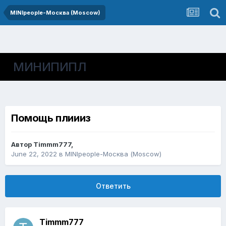
MINIpeople-Москва (Moscow)
МИНИПИПЛ
Помощь плиииз
Автор
Timmm777
,
June 22, 2022
в
MINIpeople-Москва (Moscow)
Ответить
Timmm777