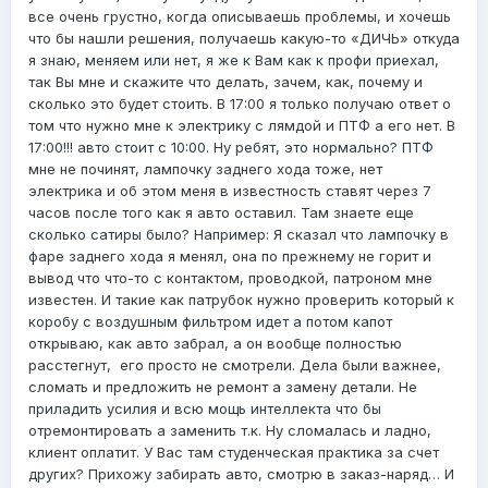
все очень грустно, когда описываешь проблемы, и хочешь
что бы нашли решения, получаешь какую-то «ДИЧЬ» откуда
я знаю, меняем или нет, я же к Вам как к профи приехал,
так Вы мне и скажите что делать, зачем, как, почему и
сколько это будет стоить. В 17:00 я только получаю ответ о
том что нужно мне к электрику с лямдой и ПТФ а его нет. В
17:00!!! авто стоит с 10:00. Ну ребят, это нормально? ПТФ
мне не починят, лампочку заднего хода тоже, нет
электрика и об этом меня в известность ставят через 7
часов после того как я авто оставил. Там знаете еще
сколько сатиры было? Например: Я сказал что лампочку в
фаре заднего хода я менял, она по прежнему не горит и
вывод что что-то с контактом, проводкой, патроном мне
известен. И такие как патрубок нужно проверить который к
коробу с воздушным фильтром идет а потом капот
открываю, как авто забрал, а он вообще полностью
расстегнут, его просто не смотрели. Дела были важнее,
сломать и предложить не ремонт а замену детали. Не
приладить усилия и всю мощь интеллекта что бы
отремонтировать а заменить т.к. Ну сломалась и ладно,
клиент оплатит. У Вас там студенческая практика за счет
других? Прихожу забирать авто, смотрю в заказ-наряд… И