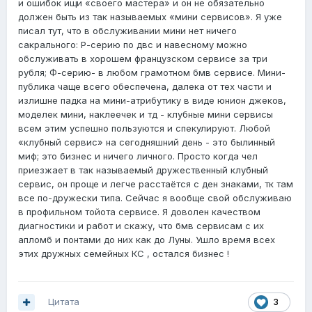
и ошибок ищи «своего мастера» и он не обязательно
должен быть из так называемых «мини сервисов». Я уже
писал тут, что в обслуживании мини нет ничего
сакрального: Р-серию по двс и навесному можно
обслуживать в хорошем французском сервисе за три
рубля; Ф-серию- в любом грамотном бмв сервисе. Мини-
публика чаще всего обеспечена, далека от тех части и
излишне падка на мини-атрибутику в виде юнион джеков,
моделек мини, наклеечек и тд - клубные мини сервисы
всем этим успешно пользуются и спекулируют. Любой
«клубный сервис» на сегодняшний день - это былинный
миф; это бизнес и ничего личного. Просто когда чел
приезжает в так называемый дружественный клубный
сервис, он проще и легче расстаётся с ден знаками, тк там
все по-дружески типа. Сейчас я вообще свой обслуживаю
в профильном тойота сервисе. Я доволен качеством
диагностики и работ и скажу, что бмв сервисам с их
апломб и понтами до них как до Луны. Ушло время всех
этих дружных семейных КС , остался бизнес !
Цитата
3