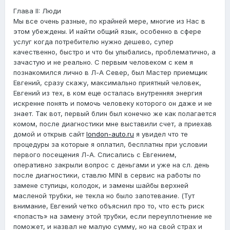
Глава II: Люди
Мы все очень разные, по крайней мере, многие из Нас в
этом убеждены. И найти общий язык, особенно в сфере
услуг когда потребителю нужно дешево, супер
качественно, быстро и что бы улыбались, проблематично, а
зачастую и не реально. С первым человеком с кем я
познакомился лично в Л-А Север, был Мастер приемщик
Евгений, сразу скажу, максимально приятный человек,
Евгений из тех, в ком еще осталась внутренняя энергия
искренне понять и помочь человеку которого он даже и не
знает. Так вот, первый блин был конечно же как полагается
комом, после диагностики мне выставили счет, а приехав
домой и открыв сайт
london-auto.ru
я увидел что те
процедуры за которые я оплатил, бесплатны при условии
первого посещения Л-А. Списались с Евгением,
оперативно закрыли вопрос с деньгами и уже на сл. день
после диагностики, ставлю MINI в сервис на работы по
замене ступицы, колодок, и замены шайбы верхней
масленой трубки, не текла но было запотевание. (Тут
внимание, Евгений четко объяснил про то, что есть риск
«попасть» на замену этой трубки, если переуплотнение не
поможет, и назвал не малую сумму, но на свой страх и