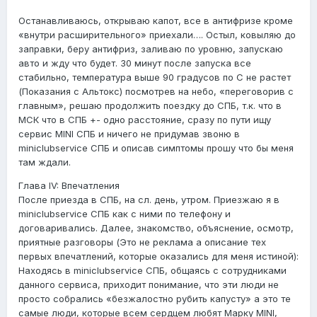
Останавливаюсь, открываю капот, все в антифризе кроме
«внутри расширительного» приехали…. Остыл, ковыляю до
заправки, беру антифриз, заливаю по уровню, запускаю
авто и жду что будет. 30 минут после запуска все
стабильно, температура выше 90 градусов по С не растет
(Показания с Альтокс) посмотрев на небо, «переговорив с
главным», решаю продолжить поездку до СПБ, т.к. что в
МСК что в СПБ +- одно расстояние, сразу по пути ищу
сервис MINI СПБ и ничего не придумав звоню в
miniclubservice СПБ и описав симптомы прошу что бы меня
там ждали.
Глава IV: Впечатления
После приезда в СПБ, на сл. день, утром. Приезжаю я в
miniclubservice СПБ как с ними по телефону и
договаривались. Далее, знакомство, объяснение, осмотр,
приятные разговоры (Это не реклама а описание тех
первых впечатлений, которые оказались для меня истиной):
Находясь в miniclubservice СПБ, общаясь с сотрудниками
данного сервиса, приходит понимание, что эти люди не
просто собрались «безжалостно рубить капусту» а это те
самые люди, которые всем сердцем любят Марку MINI,