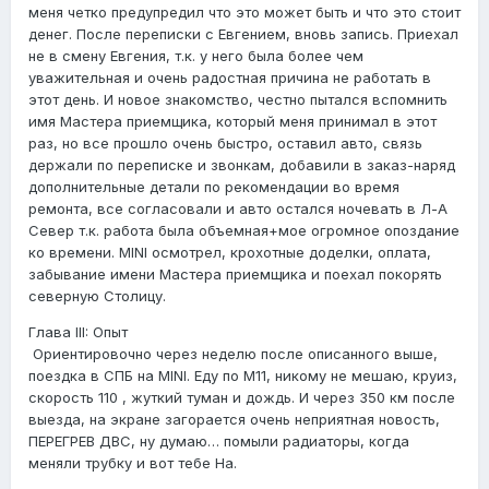
меня четко предупредил что это может быть и что это стоит
денег. После переписки с Евгением, вновь запись. Приехал
не в смену Евгения, т.к. у него была более чем
уважительная и очень радостная причина не работать в
этот день. И новое знакомство, честно пытался вспомнить
имя Мастера приемщика, который меня принимал в этот
раз, но все прошло очень быстро, оставил авто, связь
держали по переписке и звонкам, добавили в заказ-наряд
дополнительные детали по рекомендации во время
ремонта, все согласовали и авто остался ночевать в Л-А
Север т.к. работа была объемная+мое огромное опоздание
ко времени. MINI осмотрел, крохотные доделки, оплата,
забывание имени Мастера приемщика и поехал покорять
северную Столицу.
Глава III: Опыт
Ориентировочно через неделю после описанного выше,
поездка в СПБ на MINI. Еду по М11, никому не мешаю, круиз,
скорость 110 , жуткий туман и дождь. И через 350 км после
выезда, на экране загорается очень неприятная новость,
ПЕРЕГРЕВ ДВС, ну думаю… помыли радиаторы, когда
меняли трубку и вот тебе На.