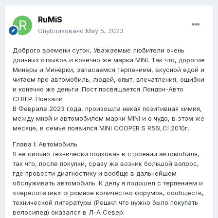
RuMiS
Опубликовано
May 5, 2023
Доброго времени суток, Уважаемые любители очень
длинных отзывов и конечно же марки MINI. Так что, дорогие
Минёры и Минёрки, запасаемся терпением, вкусной едой и
читаем про автомобиль, людей, опыт, впечатления, ошибки
и конечно же деньги. Пост посвящается Лондон-Авто
СЕВЕР. Поехали
В Феврале 2023 года, произошла некая позитивная химия,
между мной и автомобилем марки MINI и о чудо, в этом же
месяце, в семье появился MINI COOPER S R56LCI 2010г.
Глава I: Автомобиль
Я не сильно технически подкован в строении автомобиля,
так что, после покупки, сразу же возник большой вопрос,
где провести диагностику и вообще в дальнейшем
обслуживать автомобиль. К делу я подошел с терпением и
«перелопатив» огромное количество форумов, сообществ,
технической литературы (Решил что нужно было покупать
велосипед) оказался в Л-А Север.