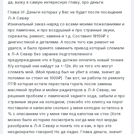
да, вижу я самую интересную главу, про деньги.
Глава VI: Деньги которых у Вас не будет после посещения
Л-А Север
Изначальный заказ-наряд со всеми моими пожеланиями и
про лампочки, и про воздушный и про странные звуки,
скрежеты, ремонт, замена и т.д. Составил 18150₽ с
диагностикой и деталями. А после того как ремонт не
удался, и было принято заменить привод который сломали
в Л-А Север без заранее подготовленного
предупреждения что я буду должен оплатить новый точнее
б/у который они найдут за +-12к. Из за того что могут
сломать мой. (Мой привод был не убит в хлам, значит до
поломки он стоил не 1000₽) Так вот, ни работы по ремонту
ПТФ которая кстати перестала гореть после замены
масляной трубки и мойки радиаторов в Л-А Север, ни
решения пробоем с лампочкой заднего хода, забыли и про
странные звуки на холодном, спасибо что клипсу на порог
поставили и написали сколько у меня колодок осталось в
% с описанием что у меня там под капотом не сток (Хотя
можно было историю посмотреть когда мне пол морды
разобрали в Л-А Север и понять что и как, я про это
неоднократно говорил) Но да ладно. Глава деньги, значит