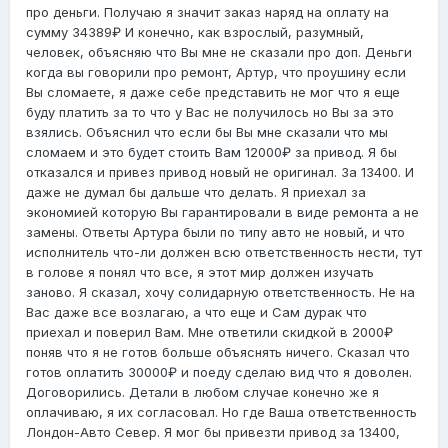
про деньги. Получаю я значит заказ наряд на оплату на
сумму 34389₽ И конечно, как взрослый, разумный,
человек, объясняю что Вы мне не сказали про доп. Деньги
когда вы говорили про ремонт, Артур, что проушину если
Вы сломаете, я даже себе представить не мог что я еще
буду платить за то что у Вас не получилось но Вы за это
взялись. Объяснил что если бы Вы мне сказали что мы
сломаем и это будет стоить Вам 12000₽ за привод. Я бы
отказался и привез привод новый не оригинал. За 13400. И
даже не думал бы дальше что делать. Я приехал за
экономией которую Вы гарантировали в виде ремонта а не
замены. Ответы Артура были по типу авто не новый, и что
исполнитель что-ли должен всю ответственность нести, тут
в голове я понял что все, я этот мир должен изучать
заново. Я сказал, хочу солидарную ответственность. Не на
Вас даже все возлагаю, а что еще и Сам дурак что
приехал и поверил Вам. Мне ответили скидкой в 2000₽
поняв что я не готов больше объяснять ничего. Сказал что
готов оплатить 30000₽ и поеду сделаю вид что я доволен.
Договорились. Детали в любом случае конечно же я
оплачиваю, я их согласовал. Но где Ваша ответственность
Лондон-Авто Север. Я мог бы привезти привод за 13400,