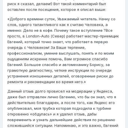
риск я сказал, делаем!) Вот такой комментарий был
оставлен после посещения, которое я описал выше:
«Доброго времени суток, Уважаемый читатель. Начну со
слов, одного талантливого как я считаю Человека, а
именно: Дело не в кофе. Почему такое вступление ?Все
просто, в London-Auto (Север) работает мастер-приемщик
Евгений, который точно знает, что работает в первую
очередь с Человеком! За Ваше терпение,
профессионализм, умение выслушать, понять и по моим
ощущениям искренне помочь, Вам огромное спасибо
Евгений. Большое спасибо и автомеханику Борису, за
грамотную диагностику, четкие инструкции по очереди
устранения изношенных деталей, оговоренные риски до
ремонта и рекомендации во время него.»
Данный отзыв долго провисел на модерации у Яндекса,
даже был отправлен лично Евгению, что бы он знал, что я
действительно благодарен, а после того, как Яндекс его
опубликовал, моя трубка которая подходила к турбине
откровенно «обдулась» и я удалил отзыв, дабы
повременить и узнать дальнейшие действия по решению
сложившийся ситуации. Напоминаю, и это важно, Евгений