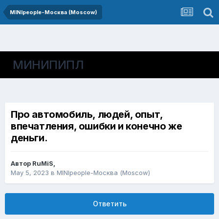
MINIpeople-Москва (Moscow)
МИНИПИПЛ
Про автомобиль, людей, опыт,
впечатления, ошибки и конечно же
деньги.
Автор
RuMiS
,
May 5, 2023
в
MINIpeople-Москва (Moscow)
Ответить