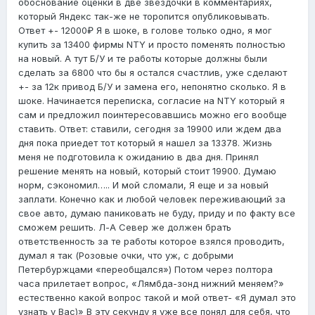
обоснование оценки в две звездочки в комментариях,
который Яндекс так-же не торопится опубликовывать.
Ответ +- 12000₽ Я в шоке, в голове только одно, я мог
купить за 13400 фирмы NTY и просто поменять полностью
на новый. А тут Б/У и те работы которые должны были
сделать за 6800 что бы я остался счастлив, уже сделают
+- за 12к привод Б/У и замена его, непонятно сколько. Я в
шоке. Начинается переписка, согласие на NTY который я
сам и предложил поинтересовавшись можно его вообще
ставить. Ответ: ставили, сегодня за 19900 или ждем два
дня пока приедет тот который я нашел за 13378. Жизнь
меня не подготовила к ожиданию в два дня. Принял
решение менять на новый, который стоит 19900. Думаю
норм, сэкономил….. И мой сломали, Я еще и за новый
заплати. Конечно как и любой человек переживающий за
свое авто, думаю паниковать не буду, приду и по факту все
сможем решить. Л-А Север же должен брать
ответственность за те работы которое взялся проводить,
думал я так (Розовые очки, что уж, с добрыми
Петербуржцами «переобщался») Потом через полтора
часа прилетает вопрос, «Лямбда-зонд нижний меняем?»
естественно какой вопрос такой и мой ответ- «Я думал это
узнать у Вас)» В эту секунду я уже все понял для себя, что