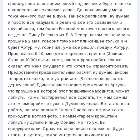
провод, просто поставим новый подшипник и будет счастье
и колоссальная экономия денег. Да, подшипник у меня
тоже немного был не в духе. Так все расписали, ну думаю
я просто все надумал, и реально все это совпадения и
случайности, тем более Евгений мне точно плохого ничего
не делал. Пишу Евгению из Л-А Север, потом созвонились
прошу на 2 мая, говорит точно нет ближайшее только 4 и
будет Артур. Ну, горит же, уже все решил, поеду к Артуру.
Приезжаю в 9:40, мне уже открывают, приятно (Запись
была на 10:00) выпил кофе, описал фронт работ, так же
сказал что меня смущает и что хотел бы отремонтировать.
Предоставили предварительный расчет, ну думаю, цифры
то просто сказка, все устраивает (В голове конечно же
держу запас) Единственное предостережение от Артура,
что проушина в которой этот подшипник находится, может
лопнуть, но мы постараемся все сделать, т.к. Нам самим
этот «геморрой» не нужен. Думаю ну класс. Вот авто, я на
работу, пишите звоните. Через 2 часа как оставил авто,
приходит в вотсап фото, с комментарием кронштейн
лопнул, ну думаю и пишу Обидно. Но что уж. Вы
предупреждали. Сразу же спрашиваю сколько он будет
стоить, и тут вот, самое интересное начинается и