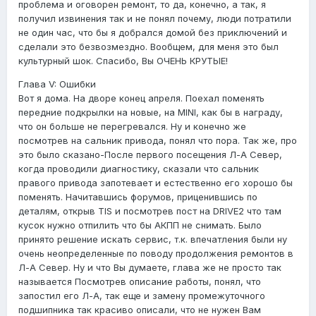
проблема и оговорен ремонт, то да, конечно, а так, я
получил извинения так и не понял почему, люди потратили
не один час, что бы я добрался домой без приключений и
сделали это безвозмездно. Вообщем, для меня это был
культурный шок. Спасибо, Вы ОЧЕНЬ КРУТЫЕ!
Глава V: Ошибки
Вот я дома. На дворе конец апреля. Поехал поменять
передние подкрылки на новые, на MINI, как бы в награду,
что он больше не перегревался. Ну и конечно же
посмотрев на сальник привода, понял что пора. Так же, про
это было сказано-После первого посещения Л-А Север,
когда проводили диагностику, сказали что сальник
правого привода запотевает и естественно его хорошо бы
поменять. Начитавшись форумов, приценившись по
деталям, открыв TIS и посмотрев пост на DRIVE2 что там
кусок нужно отпилить что бы АКПП не снимать. Было
принято решение искать сервис, т.к. впечатления были ну
очень неопределенные по поводу продолжения ремонтов в
Л-А Север. Ну и что Вы думаете, глава же не просто так
называется Посмотрев описание работы, понял, что
запостил его Л-А, так еще и замену промежуточного
подшипника так красиво описали, что не нужен Вам