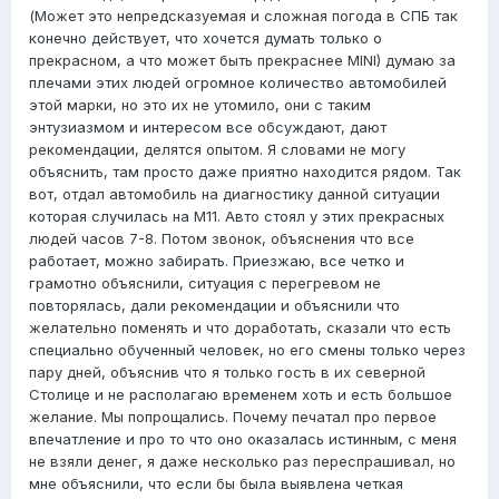
(Может это непредсказуемая и сложная погода в СПБ так
конечно действует, что хочется думать только о
прекрасном, а что может быть прекраснее MINI) думаю за
плечами этих людей огромное количество автомобилей
этой марки, но это их не утомило, они с таким
энтузиазмом и интересом все обсуждают, дают
рекомендации, делятся опытом. Я словами не могу
объяснить, там просто даже приятно находится рядом. Так
вот, отдал автомобиль на диагностику данной ситуации
которая случилась на М11. Авто стоял у этих прекрасных
людей часов 7-8. Потом звонок, объяснения что все
работает, можно забирать. Приезжаю, все четко и
грамотно объяснили, ситуация с перегревом не
повторялась, дали рекомендации и объяснили что
желательно поменять и что доработать, сказали что есть
специально обученный человек, но его смены только через
пару дней, объяснив что я только гость в их северной
Столице и не располагаю временем хоть и есть большое
желание. Мы попрощались. Почему печатал про первое
впечатление и про то что оно оказалась истинным, с меня
не взяли денег, я даже несколько раз переспрашивал, но
мне объяснили, что если бы была выявлена четкая