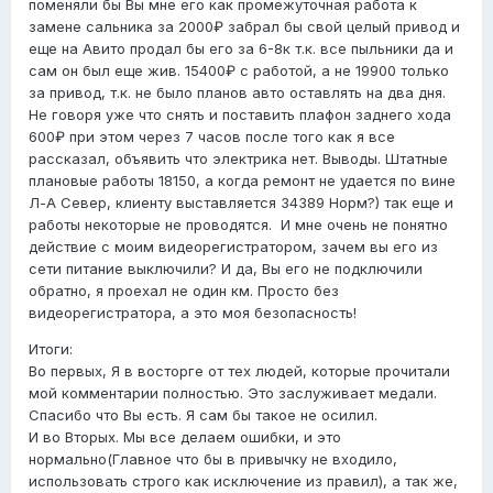
поменяли бы Вы мне его как промежуточная работа к
замене сальника за 2000₽ забрал бы свой целый привод и
еще на Авито продал бы его за 6-8к т.к. все пыльники да и
сам он был еще жив. 15400₽ с работой, а не 19900 только
за привод, т.к. не было планов авто оставлять на два дня.
Не говоря уже что снять и поставить плафон заднего хода
600₽ при этом через 7 часов после того как я все
рассказал, объявить что электрика нет. Выводы. Штатные
плановые работы 18150, а когда ремонт не удается по вине
Л-А Север, клиенту выставляется 34389 Норм?) так еще и
работы некоторые не проводятся. И мне очень не понятно
действие с моим видеорегистратором, зачем вы его из
сети питание выключили? И да, Вы его не подключили
обратно, я проехал не один км. Просто без
видеорегистратора, а это моя безопасность!
Итоги:
Во первых, Я в восторге от тех людей, которые прочитали
мой комментарии полностью. Это заслуживает медали.
Спасибо что Вы есть. Я сам бы такое не осилил.
И во Вторых. Мы все делаем ошибки, и это
нормально(Главное что бы в привычку не входило,
использовать строго как исключение из правил), а так же,