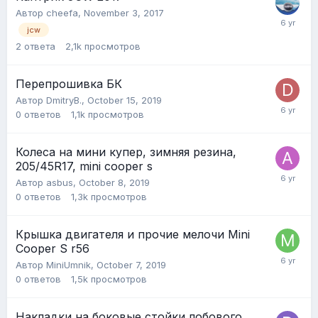
Автор
cheefa
,
November 3, 2017
jcw
2
ответа
2,1k
просмотров
Перепрошивка БК
Автор
DmitryB.
,
October 15, 2019
0
ответов
1,1k
просмотров
Колеса на мини купер, зимняя резина,
205/45R17, mini cooper s
Автор
asbus
,
October 8, 2019
0
ответов
1,3k
просмотров
Крышка двигателя и прочие мелочи Mini
Cooper S r56
Автор
MiniUmnik
,
October 7, 2019
0
ответов
1,5k
просмотров
Накладки на боковые стойки лобового