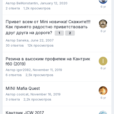
Автор
BelKonstantin
,
January 12, 2020
2
ответа
1,2k
просмотров
Привет всем от Mini новичка! Скажите!!!!
Как принято радостно приветствовать
друг друга на дороге?
1
2
Автор
Saneka
,
June 22, 2007
30
ответов
12k
просмотров
Резина в высоким профилем на Кантрик
f60 (2019)
Автор
igor2082
,
November 11, 2019
6
ответов
2,5k
просмотров
MINI Mafia Quest
Автор
coolcat
,
November 16, 2019
3
ответа
2,2k
просмотров
Кантрик JCW 2017