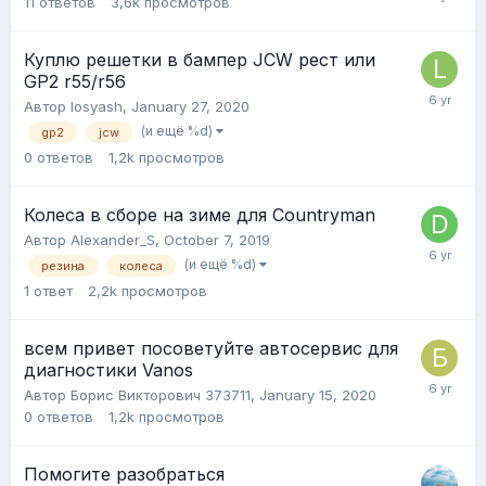
11
ответов
3,6k
просмотров
Куплю решетки в бампер JCW рест или
GP2 r55/r56
Автор
losyash
,
January 27, 2020
(и ещё %d)
gp2
jcw
0
ответов
1,2k
просмотров
Колеса в сборе на зиме для Countryman
Автор
Alexander_S
,
October 7, 2019
(и ещё %d)
резина
колеса
1
ответ
2,2k
просмотров
всем привет посоветуйте автосервис для
диагностики Vanos
Автор
Борис Викторович 373711
,
January 15, 2020
0
ответов
1,2k
просмотров
Помогите разобраться