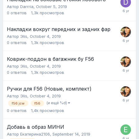
Автор
Darrria
,
October 5, 2019
0
ответов
1,3k
просмотров
Накладки вокруг передних и задних фар
Автор
Эlis
,
October 4, 2019
0
ответов
1,3k
просмотров
Коврик-поддон в багажник бу F56
Автор
Эlis
,
October 4, 2019
0
ответов
1,3k
просмотров
Ручки для F56 (Новые, комплект)
Автор
Эlis
,
October 4, 2019
(и ещё %d)
f56 jcw
f56
0
ответов
1,4k
просмотров
Добавь в образ МИНИ
Автор
Екатерина2106
,
September 14, 2019