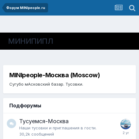
Форум MINIpeople.ru
МИНИПИПЛ
MINIpeople-Москва (Moscow)
Сугубо мАсковский базар. Тусовки.
Подфорумы
Тусуемся-Москва
Наши тусовки и приглашения в гости.
30,2k
сообщений