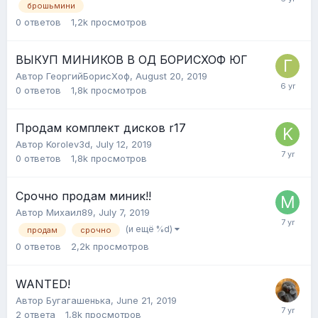
брошьмини
0
ответов
1,2k
просмотров
ВЫКУП МИНИКОВ В ОД БОРИСХОФ ЮГ
Автор
ГеоргийБорисХоф
,
August 20, 2019
0
ответов
1,8k
просмотров
Продам комплект дисков r17
Автор
Korolev3d
,
July 12, 2019
0
ответов
1,8k
просмотров
Срочно продам миник!!
Автор
Михаил89
,
July 7, 2019
(и ещё %d)
продам
срочно
0
ответов
2,2k
просмотров
WANTED!
Автор
Бугагашенька
,
June 21, 2019
2
ответа
1,8k
просмотров