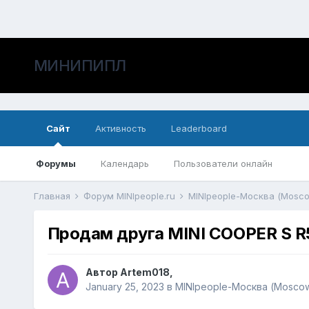
МИНИПИПЛ
Сайт
Активность
Leaderboard
Форумы
Календарь
Пользователи онлайн
Главная
Форум MINIpeople.ru
MINIpeople-Москва (Mosc
Продам друга MINI COOPER S 
Автор
Artem018
,
January 25, 2023
в
MINIpeople-Москва (Mosco