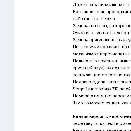
Даже покрасили ключи в ц
Востановление проводки(вс
работает не течет)
Замена антенны, на корот
Очистка сливных всех вод
Замена оригинального акк
По технички прошлись по в
механизмов(перечислять не
Польностю поменяна выхлопн
приятный звук) но есть и 
понимающих(естественно с
Недавно сделал чип тюнин
Stage 1 щас около 210 лс е
Номера откидные перед и з
Так что можно ездить как 
Редкая версия с необычны
перетянута, как есть с за
Ручки салона алькантара, 