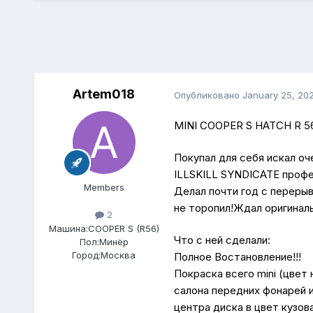
Artem018
Опубликовано
January 25, 20
MINI COOPER S HATCH R 5
Покупал для себя искал оч
ILLSKILL SYNDICATE профе
Members
Делал почти год с перерыв
не торопил!Ждал оригиналь
2
Машина:
COOPER S (R56)
Что с ней сделали:
Пол:
Минёр
Город:
Москва
Полное Востановление!!!
Покраска всего mini (цвет 
салона передних фонарей и
центра диска в цвет кузов