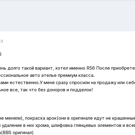
23
6
ень долго такой вариант, хотел именно R56 После приобрете
ссиональное авто ателье премиум класса.
ами естественно.У меня сразу спросили на продажу или себе
ное все, так что без доноров и подделок!
не меняли), покраска арок(они в оригинале идут не крашенные
 удаление в них хрома, шлифовка глянцевых элементов и всей
а(BBS оригинал)