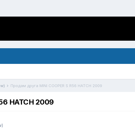
ow)
Продам друга MINI COOPER S R56 HATCH 2009
R56 HATCH 2009
w)