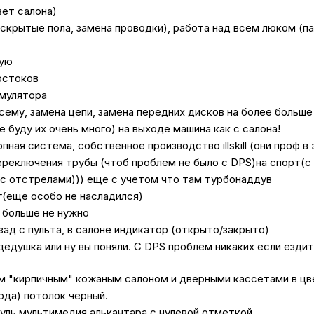
вет салона)
крытые пола, замена проводки), работа над всем люком (пан
кую
остоков
умулятора
сему, замена цепи, замена передних дисков на более больше
 буду их очень много) на выходе машина как с салона!
ая система, собственное производство illskill (они проф в 
переключения трубы (чтоб проблем не было с DPS)на спорт(с 
 отстрелами))) еще с учетом что там турбонаддув
г(еще особо не насладился)
й больше не нужно
ад с пульта, в салоне индикатор (открыто/закрыто)
дедушка или ну вы поняли. С DPS проблем никаких если ездит
м "кирпичным" кожаным салоном и дверными кассетами в цвет
вода) потолок черный.
руль мультимедия алькантара с нулевой отметкой.