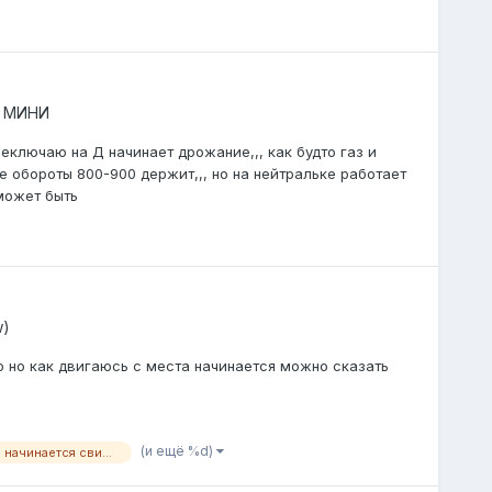
м МИНИ
ереключаю на Д начинает дрожание,,, как будто газ и
е обороты 800-900 держит,,, но на нейтральке работает
может быть
w)
то но как двигаюсь с места начинается можно сказать
(и ещё %d)
как нажимаю педаль газа начинается свистит