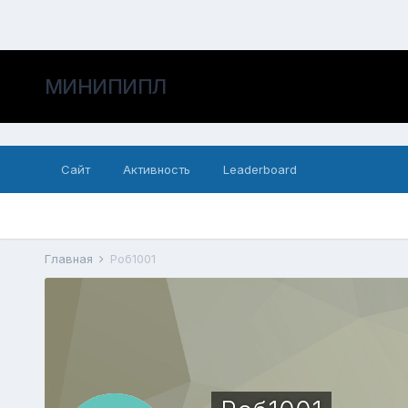
МИНИПИПЛ
Сайт
Активность
Leaderboard
Главная
Роб1001