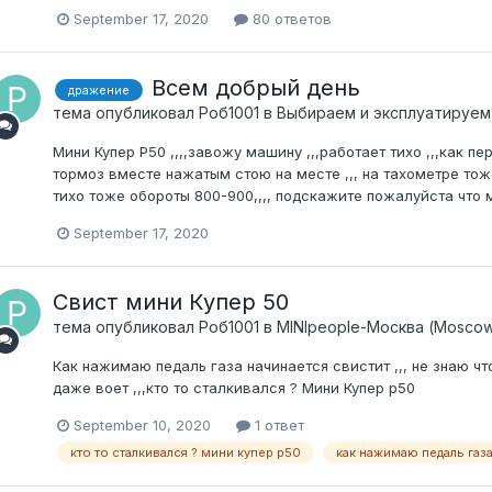
September 17, 2020
80 ответов
Всем добрый день
дражение
тема опубликовал
Роб1001
в
Выбираем и эксплуатируе
Мини Купер Р50 ,,,,завожу машину ,,,работает тихо ,,,как п
тормоз вместе нажатым стою на месте ,,, на тахометре тож
тихо тоже обороты 800-900,,,, подскажите пожалуйста что 
September 17, 2020
Свист мини Купер 50
тема опубликовал
Роб1001
в
MINIpeople-Москва (Mosco
Как нажимаю педаль газа начинается свистит ,,, не знаю ч
даже воет ,,,кто то сталкивался ? Мини Купер р50
September 10, 2020
1 ответ
кто то сталкивался ? мини купер р50