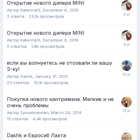
Открытие нового дилера MINI
Автор
Katerina13
,
December 6, 2016
2
ответа
23,1k
просмотров
Открытие нового дилера MINI
Автор
Katerina13
,
December 6, 2016
0
ответов
1,8k
просмотров
если вы волнуетесь не отозвали ли вашу
S-ку!
Автор
Dashk
,
January 31, 2012
23
ответов
10,1k
просмотров
Покупка нового кантримэна. Мелкие и не
очень проблемы
Автор
Sysselmannen
,
March 24, 2014
15
ответов
4,4k
просмотров
Dashk и Евросиб Лахта