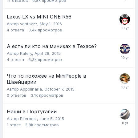
17
ответов
6,8k
просмотров
Lexus LX vs MINI ONE R56
Автор
vantozzz
,
May 1, 2016
4
ответа
3,4k
просмотров
А есть ли кто на миниках в Техасе?
Автор
Katery
,
April 28, 2015
4
ответа
6,3k
просмотров
Что то похожее на MiniPeople в
Швейцарии
Автор
Appolinaria
,
October 7, 2015
0
ответов
3,1k
просмотров
Наши в Португалии
Автор
Piterbest
,
June 5, 2015
1
ответ
3,8k
просмотров