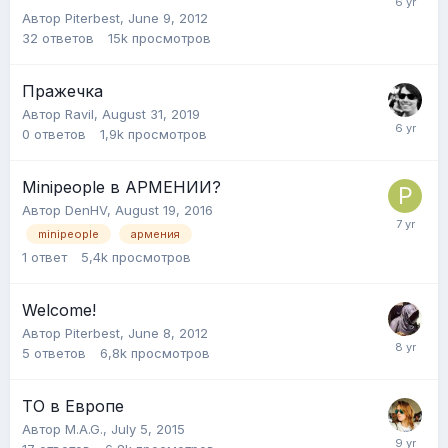
Автор
Piterbest
,
June 9, 2012
32
ответов
15k
просмотров
Пражечка
Автор
Ravil
,
August 31, 2019
0
ответов
1,9k
просмотров
Minipeople в АРМЕНИИ?
Автор
DenHV
,
August 19, 2016
minipeople
армения
1
ответ
5,4k
просмотров
Welcome!
Автор
Piterbest
,
June 8, 2012
5
ответов
6,8k
просмотров
ТО в Европе
Автор
M.A.G.
,
July 5, 2015