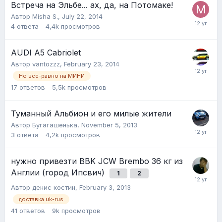
Встреча на Эльбе... ах, да, на Потомаке!
Автор
Misha S.
,
July 22, 2014
4
ответа
4,4k
просмотров
AUDI A5 Cabriolet
Автор
vantozzz
,
February 23, 2014
Но все-равно на МИНИ
17
ответов
5,5k
просмотров
Туманный Альбион и его милые жители
Автор
Бугагашенька
,
November 5, 2013
3
ответа
4,2k
просмотров
нужно привезти BBK JCW Brembo 36 кг из
Англии (город Ипсвич)
1
2
Автор
денис костин
,
February 3, 2013
доставка uk-rus
41
ответов
9k
просмотров