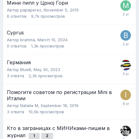
Мини пипл у Црној Гори
Автор
papaperez
,
November 5, 2015
6
ответов
9,7k
просмотров
Cyprus
Автор
brahma
,
March 10, 2024
0
ответов
1,3k
просмотров
Германия
Автор
Blue8
,
May 30, 2023
3
ответа
2,3k
просмотров
Помогите советом по регистрации Mini в
Италии
Автор
Natalie M
,
September 18, 2019
3
ответа
10,5k
просмотров
Кто в заграницах с МИНИками-пишем в
журнал
1
2