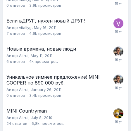
0
ответов
3,9k
просмотров
Если вДРУГ, нужен новый ДРУГ!
Автор
vitaliyg
,
May 16, 2011
7
ответов
4,6k
просмотров
Новые времена, новые люди
Автор
Altrui
,
May 11, 2011
6
ответов
4k
просмотров
Уникальное зимнее предложение! MINI
COOPER по 890 000 руб.
Автор
Altrui
,
January 26, 2011
0
ответов
3,4k
просмотров
MINI Countryman
Автор
Altrui
,
July 8, 2010
24
ответов
6,8k
просмотров