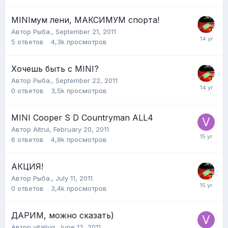
MINIмум лени, МАКСИМУМ спорта!
Автор
Рыба.
,
September 21, 2011
5
ответов
4,3k
просмотров
Хочешь быть с MINI?
Автор
Рыба.
,
September 22, 2011
0
ответов
3,5k
просмотров
MINI Cooper S D Countryman ALL4
Автор
Altrui
,
February 20, 2011
6
ответов
4,9k
просмотров
АКЦИЯ!
Автор
Рыба.
,
July 11, 2011
0
ответов
3,4k
просмотров
ДАРИМ, можно сказать)
Автор
vitaliyg
,
June 12, 2011