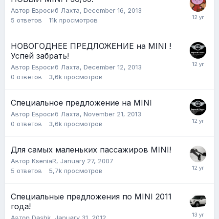
Автор
Евросиб Лахта
,
December 16, 2013
5
ответов
11k
просмотров
НОВОГОДНЕЕ ПРЕДЛОЖЕНИЕ на MINI !
Успей забрать!
Автор
Евросиб Лахта
,
December 12, 2013
0
ответов
3,6k
просмотров
Специальное предложение на MINI
Автор
Евросиб Лахта
,
November 21, 2013
0
ответов
3,6k
просмотров
Для самых маленьких пассажиров MINI!
Автор
KseniaR
,
January 27, 2007
5
ответов
5,7k
просмотров
Специальные предложения по MINI 2011
года!
Автор
Dashk
,
January 31, 2012