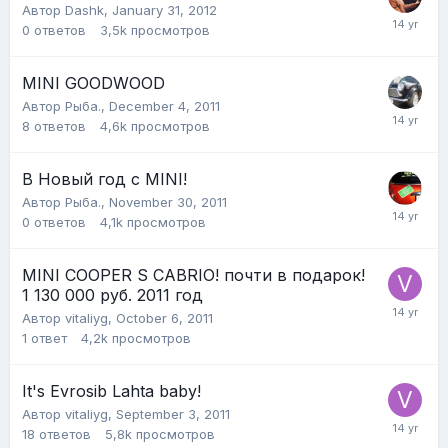
Автор
Dashk
,
January 31, 2012
0
ответов
3,5k
просмотров
MINI GOODWOOD
Автор
Рыба.
,
December 4, 2011
8
ответов
4,6k
просмотров
В Новый год с MINI!
Автор
Рыба.
,
November 30, 2011
0
ответов
4,1k
просмотров
MINI COOPER S CABRIO! почти в подарок!
1 130 000 руб. 2011 год
Автор
vitaliyg
,
October 6, 2011
1
ответ
4,2k
просмотров
It's Evrosib Lahta baby!
Автор
vitaliyg
,
September 3, 2011
18
ответов
5,8k
просмотров