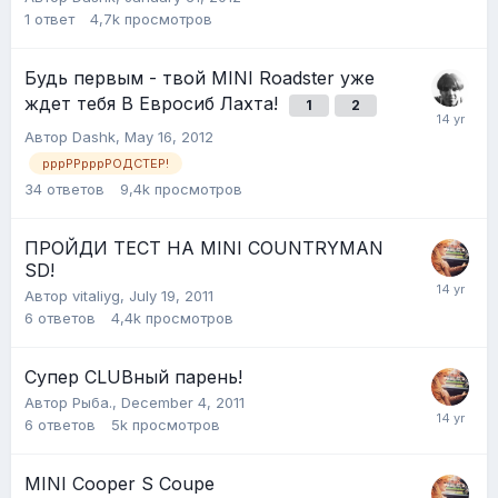
1
ответ
4,7k
просмотров
Будь первым - твой MINI Roadster уже
ждет тебя В Евросиб Лахта!
1
2
Автор
Dashk
,
May 16, 2012
рррРРрррРОДСТЕР!
34
ответов
9,4k
просмотров
ПРОЙДИ ТЕСТ НА MINI COUNTRYMAN
SD!
Автор
vitaliyg
,
July 19, 2011
6
ответов
4,4k
просмотров
Супер CLUBный парень!
Автор
Рыба.
,
December 4, 2011
6
ответов
5k
просмотров
MINI Cooper S Coupe