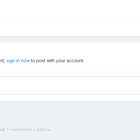
unt,
sign in now
to post with your account.
us)
Непонятки с adblue