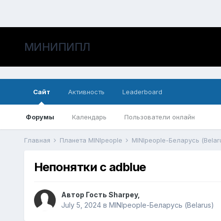
МИНИПИПЛ
Сайт
Активность
Leaderboard
Форумы
Календарь
Пользователи онлайн
Главная
Планета MINIpeople
MINIpeople-Беларусь (Belar
Непонятки с adblue
Автор
Гость Sharpey
,
July 5, 2024
в
MINIpeople-Беларусь (Belarus)