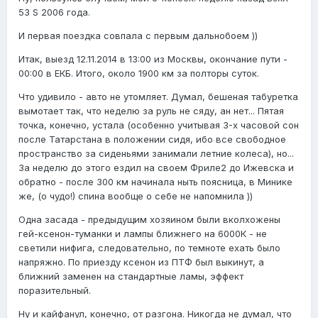
53 S 2006 года.
И первая поездка совпала с первым дальнобоем ))
Итак, выезд 12.11.2014 в 13:00 из Москвы, окончание пути -
00:00 в ЕКБ. Итого, около 1900 км за полторы суток.
Что удивило - авто не утомляет. Думал, бешеная табуретка
вымотает так, что неделю за руль не сяду, ан нет... Пятая
точка, конечно, устала (особенно учитывая 3-х часовой сон
после Татарстана в положении сидя, ибо все свободное
пространство за сиденьями занимали летние колеса), но...
За неделю до этого ездил на своем Фриле2 до Ижевска и
обратно - после 300 км начинала ныть поясница, в Минике
же, (о чудо!) спина вообще о себе не напомнила ))
Одна засада - предыдущим хозяином были вколхожены
гей-ксенон-туманки и лампы ближнего на 6000К - не
светили нифига, следовательно, по темноте ехать было
напряжно. По приезду ксенон из ПТФ был выкинут, а
ближний заменен на стандартные ламы, эффект
поразительный.
Ну и кайфанул, конечно, от разгона. Никогда не думал, что