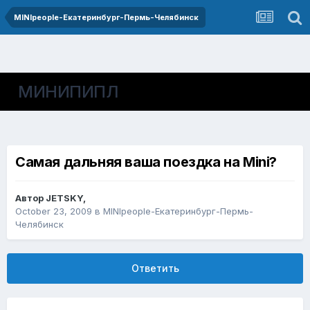
MINIpeople-Екатеринбург-Пермь-Челябинск
МИНИПИПЛ
Самая дальняя ваша поездка на Mini?
Автор
JETSKY
,
October 23, 2009
в
MINIpeople-Екатеринбург-Пермь-
Челябинск
Ответить