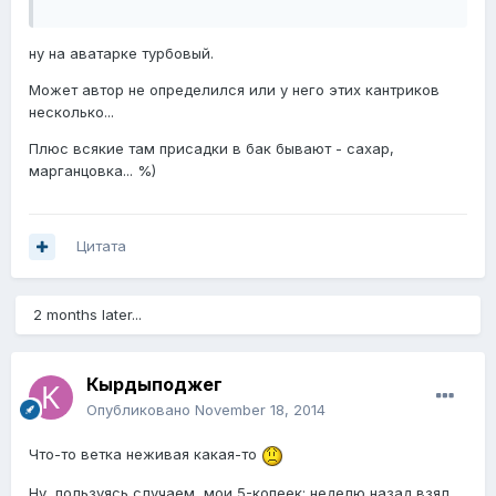
ну на аватарке турбовый.
Может автор не определился или у него этих кантриков
несколько...
Плюс всякие там присадки в бак бывают - сахар,
марганцовка... %)
Цитата
2 months later...
Кырдыподжег
Опубликовано
November 18, 2014
Что-то ветка неживая какая-то
Ну, пользуясь случаем, мои 5-копеек: неделю назад взял