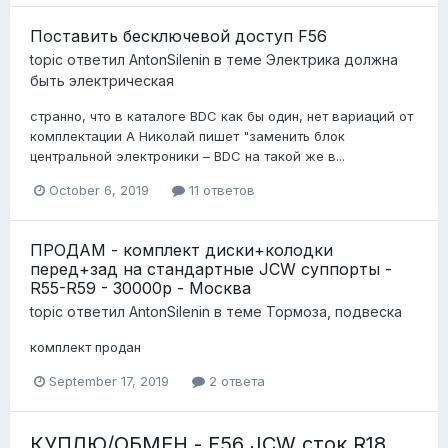
Поставить бесключевой доступ F56
topic ответил
AntonSilenin
в теме
Электрика должна
быть электрическая
странно, что в каталоге BDC как бы один, нет вариаций от
комплектации А Николай пишет "заменить блок
центральной электроники – BDC на такой же в...
October 6, 2019
11 ответов
ПРОДАМ - комплект диски+колодки
перед+зад на стандартные JCW суппорты -
R55-R59 - 30000р - Москва
topic ответил
AntonSilenin
в теме
Тормоза, подвеска
комплект продан
September 17, 2019
2 ответа
КУПЛЮ/ОБМЕН - F56 JCW сток R18