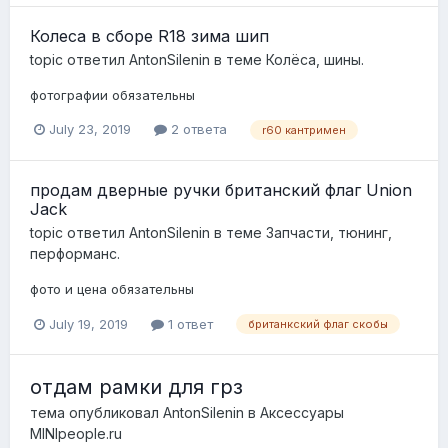
Колеса в сборе R18 зима шип
topic ответил
AntonSilenin
в теме
Колёса, шины.
фотографии обязательны
July 23, 2019
2 ответа
r60 кантримен
продам дверные ручки британский флаг Union
Jack
topic ответил
AntonSilenin
в теме
Запчасти, тюнинг,
перформанс.
фото и цена обязательны
July 19, 2019
1 ответ
британкский флаг скобы
отдам рамки для грз
тема опубликовал
AntonSilenin
в
Аксессуары
MINIpeople.ru