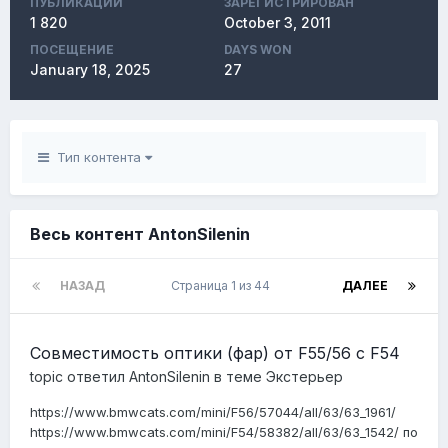
ПУБЛИКАЦИЙ
ЗАРЕГИСТРИРОВАН
1 820
October 3, 2011
ПОСЕЩЕНИЕ
DAYS WON
January 18, 2025
27
Тип контента
Весь контент AntonSilenin
НАЗАД
Страница 1 из 44
ДАЛЕЕ
Совместимость оптики (фар) от F55/56 с F54
topic ответил
AntonSilenin
в теме
Экстерьер
https://www.bmwcats.com/mini/F56/57044/all/63/63_1961/
https://www.bmwcats.com/mini/F54/58382/all/63/63_1542/ по