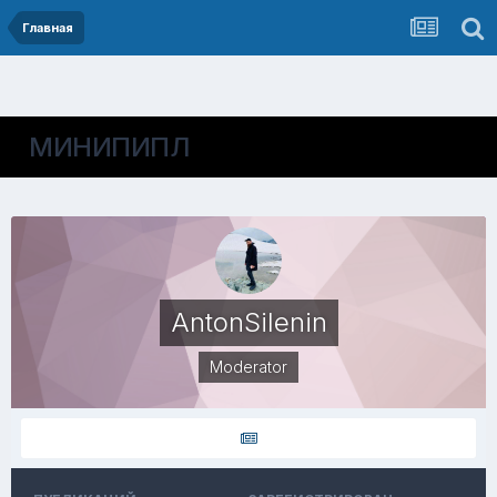
Главная
МИНИПИПЛ
AntonSilenin
Moderator