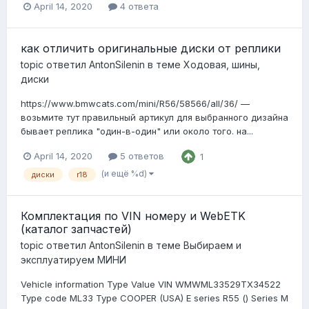
April 14, 2020
4 ответа
как отличить оригинальные диски от реплики
topic ответил
AntonSilenin
в теме
Ходовая, шины,
диски
https://www.bmwcats.com/mini/R56/58566/all/36/ —
возьмите тут правильный артикул для выбранного дизайна
бывает реплика "один-в-один" или около того. на...
April 14, 2020
5 ответов
1
(и ещё %d)
диски
r18
Комплектация по VIN номеру и WebETK
(каталог запчастей)
topic ответил
AntonSilenin
в теме
Выбираем и
эксплуатируем МИНИ
Vehicle information Type Value VIN WMWML33529TX34522
Type code ML33 Type COOPER (USA) E series R55 () Series M