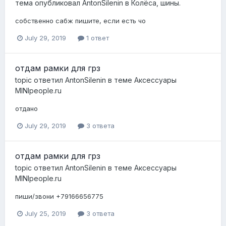
тема опубликовал
AntonSilenin
в
Колёса, шины.
собственно сабж пишите, если есть чо
July 29, 2019
1 ответ
отдам рамки для грз
topic ответил
AntonSilenin
в теме
Аксессуары
MINIpeople.ru
отдано
July 29, 2019
3 ответа
отдам рамки для грз
topic ответил
AntonSilenin
в теме
Аксессуары
MINIpeople.ru
пиши/звони +79166656775
July 25, 2019
3 ответа