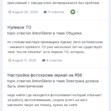
присланный с завода ключ активировался без проблем
August 20, 2020
11 ответов
1
Нулевое ТО
topic ответил
AntonSilenin
в теме
Общалка
по словам мастера-приемщика Адванс Авто на Киевском
- никакого нулевого ТО уже несколько лет не существует.
типа "после обкатки" есть первое ТО, которое...
August 11, 2020
8 ответов
Настройка фотохрома зеркал на R56
topic ответил
AntonSilenin
в теме
Электрика должна
быть электрическая
надо найти где находится фотоэлемент который отвечает
за работу автозатемнения, скорее всего на него
наклеили такую же пленку, нужно ее снять