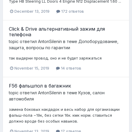
Type HB Steering LL Doors 4 Engine N12 Displacement 1.60 ...
December 13, 2019
172 ответов
Click & Drive альтернативный зажим для
телефона
topic ответил
AntonSilenin
в теме
Допоборудование,
защита, вопросы по гарантии
так выдерни провод, оно и не будет заряжаться
November 15, 2019
14 ответов
F56 фальшпол в багажник
topic ответил
AntonSilenin
в теме
Кузов, салон
автомобиля
замена боковых накдадок и весь набор для организации
фальш-пола ~19к, без сетки 16к. кмк норм. ставиться
должно вроде без особых навыков.
November 13, 2019
17 ответов