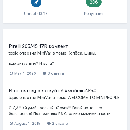
206
Unreal (13/13)
Репутация
Pirelli 205/45 17R комлект
topic ответил
MiniVar
в теме
Колёса, шины.
Еще актуально? И цена?
May 1, 2020
3 ответа
И снова здравствуйте! #мойmini№5#
topic ответил
MiniVar
в теме
WELCOME TO MINIPEOPLE
О ДА!!! Жгучий красный пЭрчик!!! Гоняй но только
безопасно))) Поздравляю PS Столько мимимишности
August 1, 2015
2 ответа