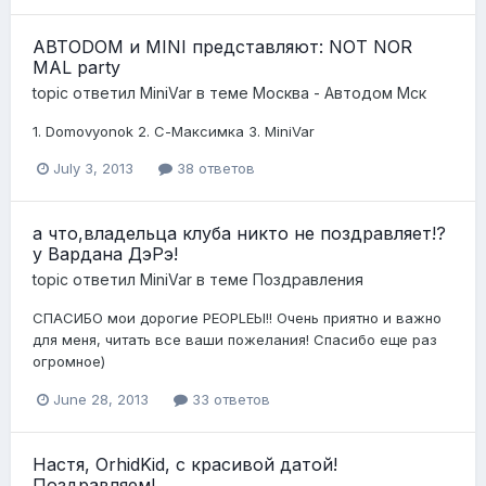
АВТОDОМ и MINI представляют: NOT NOR
MAL party
topic ответил
MiniVar
в теме
Москва - Автодом Мск
1. Domovyonok 2. С-Максимка 3. MiniVar
July 3, 2013
38 ответов
а что,владельца клуба никто не поздравляет!?
у Вардана ДэРэ!
topic ответил
MiniVar
в теме
Поздравления
СПАСИБО мои дорогие PEOPLEЫ!! Очень приятно и важно
для меня, читать все ваши пожелания! Спасибо еще раз
огромное)
June 28, 2013
33 ответов
Настя, OrhidKid, с красивой датой!
Поздравляем!