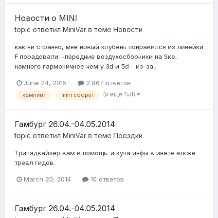
Новости о MINI
topic ответил
MiniVar
в теме
Новости
как ни странно, мне новый клубень понравился из линейки
F порадовали: -передние воздухосборники на Sке,
намного гармоничнее чем у 3d и 5d - из-за...
June 24, 2015
2 867 ответов
(и ещё %d)
кемпинг
mini cooper
Гамбург 26.04.-04.05.2014
topic ответил
MiniVar
в теме
Поездки
Трипэдвайзер вам в помощь. и куча инфы в инете аткже
тревл гидов.
March 20, 2014
10 ответов
Гамбург 26.04.-04.05.2014