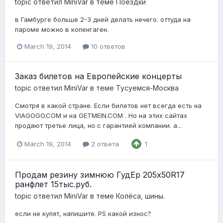
topic ответил
MiniVar
в теме
Поездки
в Гамбурге больше 2-3 дней делать нечего. оттуда на
пароме можно в копенгаген.
March 19, 2014
10 ответов
Заказ билетов на Европейские концерты
topic ответил
MiniVar
в теме
Тусуемся-Москва
Смотря в какой стране. Если билетов нет всегда есть на
VIAGOGO.COM и на GETMEIN.COM . Но на этих сайтах
продают третье лица, но с гарантией компании. а...
March 19, 2014
2 ответа
1
Продам резину зимнюю ГудЕр 205х50R17
ранфлет 15тыс.руб.
topic ответил
MiniVar
в теме
Колёса, шины.
если не купят, напишите. PS какой износ?