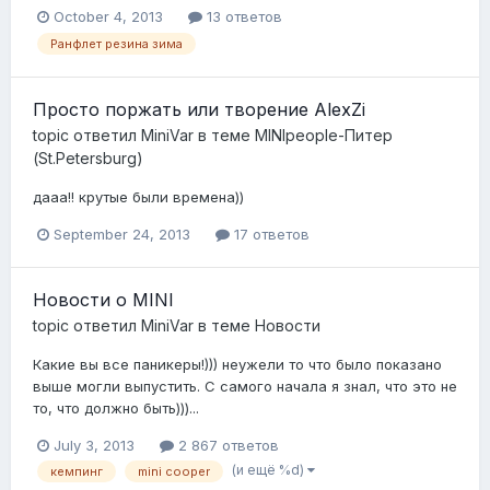
October 4, 2013
13 ответов
Ранфлет резина зима
Просто поржать или творение AlexZi
topic ответил
MiniVar
в теме
MINIpeople-Питер
(St.Petersburg)
дааа!! крутые были времена))
September 24, 2013
17 ответов
Новости о MINI
topic ответил
MiniVar
в теме
Новости
Какие вы все паникеры!))) неужели то что было показано
выше могли выпустить. С самого начала я знал, что это не
то, что должно быть)))...
July 3, 2013
2 867 ответов
(и ещё %d)
кемпинг
mini cooper