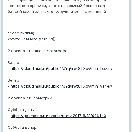
приятные сюрпризы, за этот огромный баннер над
бассейном и за то, что выручили меня с машиной
псссс пиплы))
хотите немного фоток?)))
2 архива от нашего фотографа -
Базар
-
https://cloud.mail.ru/public/7JYq/irwt8TXov/mini_bazar/
Вечер
-
https://cloud.mail.ru/public/7JYq/irwt8TXov/mini_ve4er/
2 архива от Геометрии -
Суббота день
-
https://geometria.ru/events/party/2017/8/12/996443
Суббота вечер