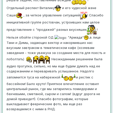
Отдельный респект Виталику
и его чудесной жене
Саше
, за четкое управление ситуацией
! Спасибо
инициативной группе ростовчан, устроивших нам целое
представление с "продажей" разных вкусняшек
!
Нельзя обойти стороной ОД
"Армада"
,в лице
Тани и Димы, задающих вектор и накормивших нас
вкусным завтраком в тематическом кафе (хозяевам
заведения - тоже уважуха за создание места для поесть и
поболтать)
. Неожиданным решением была
аудио прогулка, сильно, но мы еще будем думать над ее
содержанием и переваривать услышанное. Надолго
запомнится туса на набережной
и рестик с
бассейном! Было круто! Приятное впечатление оставил
центральный рынок, где мы затарились помидорами и
бахчевыми, сметаной, сыром и салом! (вдруг дорога не
домой приведет!). Спасибо фотографам, которые
выкладывают феерические фото, мы еще раз
возвращаемся с ними в РНД.