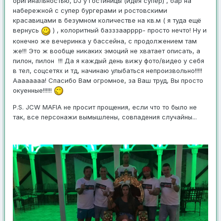
оригинальностью, DJ у гостиницы (идея супер) , бар на
набережной с супер бургерами и ростовскими
красавицами в безумном количестве на кв.м ( я туда ещё
вернусь
) , колоритный базззаарррр- просто нечто! Ну и
конечно же вечеринка у бассейна, с продолжением там
же!!! Это ж вообще никаких эмоций не хватает описать, а
пилон, пилон !!! Да я каждый день вижу фото/видео у себя
в тел, соцсетях и тд, начинаю улыбаться непроизвольно!!!!!
Аааааааа! Спасибо Вам огромное, за Ваш труд, Вы просто
окуенные!!!!!!
P.S. JCW MAFIA не просит прощения, если что то было не
так, все персонажи вымышлены, совпадения случайны...