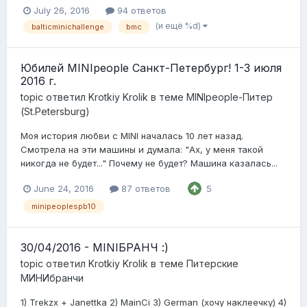
July 26, 2016
94 ответов
(и ещё %d)
balticminichallenge
bmc
Юбилей MINIpeople Санкт-Петербург! 1-3 июля
2016 г.
topic ответил
Krotkiy Krolik
в теме
MINIpeople-Питер
(St.Petersburg)
Моя история любви с MINI началась 10 лет назад.
Смотрела на эти машины и думала: "Ах, у меня такой
никогда не будет..." Почему не будет? Машина казалась...
June 24, 2016
87 ответов
5
minipeoplespb10
30/04/2016 - MINIБРАНЧ :)
topic ответил
Krotkiy Krolik
в теме
Питерские
МИНИбранчи
1) Trekzx + Janettka 2) MainCi 3) German (хочу наклеечку) 4)