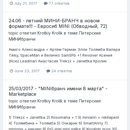
July 21, 2017
77 ответов
24.06 - летний МИНИ-БРАНЧ в новом
формате!!! - Евросиб MINI (Обводный, 72)
topic ответил
Krotkiy Krolik
в теме
Питерские
МИНИбранчи
Амиго Александра + Артём Герман Элли Толямба Валера
Tikky, SpaceMan и Величко SamSPb +1 Revolver Ксения
(Ксю) Leadman Анастасия Trekzx + Janettka Кролик
June 23, 2017
24 ответов
25/03/2017 - "MINIбранч имени 8 марта" -
Marketplace
topic ответил
Krotkiy Krolik
в теме
Питерские
МИНИбранчи
1) Trekzx + Janettka 2) Rosomaha + 1 3) miniann + nikitapest
4) Толямбина + Толямба 5) Очкарик 6) SmartAnny 7)
minionы + киндер 8) PiG или mini.galka 9) Kovalski guys 10)...