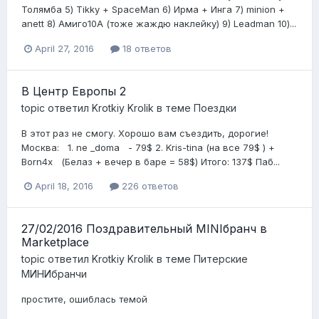
Толямба 5) Tikky + SpaceMan 6) Ирма + Инга 7) minion +
anett 8) Амиго10А (тоже жаждю наклейку) 9) Leadman 10)...
April 27, 2016
18 ответов
В Центр Европы 2
topic ответил
Krotkiy Krolik
в теме
Поездки
В этот раз не смогу. Хорошо вам съездить, дорогие!
Mосква: 1. ne _doma - 79$ 2. Kris-tina (на все 79$ ) +
Born4x (Белаз + вечер в баре = 58$) Итого: 137$ Паб...
April 18, 2016
226 ответов
27/02/2016 Поздравительный MINIбранч в
Marketplace
topic ответил
Krotkiy Krolik
в теме
Питерские
МИНИбранчи
простите, ошиблась темой