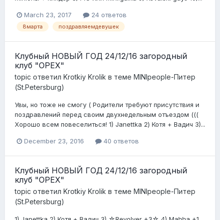
March 23, 2017
24 ответов
8марта
поздравляемдевушек
Клубный НОВЫЙ ГОД 24/12/16 загородный
клуб "ОРЕХ"
topic ответил
Krotkiy Krolik
в теме
MINIpeople-Питер
(St.Petersburg)
Увы, но тоже не смогу ( Родители требуют присутствия и
поздравлений перед своим двухнедельным отъездом (((
Хорошо всем повеселиться! 1) Janettka 2) Котя + Вадич 3)...
December 23, 2016
40 ответов
Клубный НОВЫЙ ГОД 24/12/16 загородный
клуб "ОРЕХ"
topic ответил
Krotkiy Krolik
в теме
MINIpeople-Питер
(St.Petersburg)
1) Janettka 2) Котя + Вадич 3) ☆Revolver +3☆ 4) Mahha +1