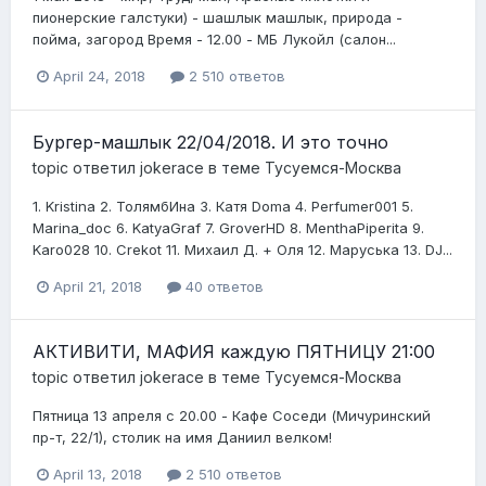
пионерские галстуки) - шашлык машлык, природа -
пойма, загород Время - 12.00 - МБ Лукойл (салон...
April 24, 2018
2 510 ответов
Бургер-машлык 22/04/2018. И это точно
topic ответил
jokerace
в теме
Тусуемся-Москва
1. Kristina 2. ТолямбИна 3. Катя Doma 4. Perfumer001 5.
Marina_doc 6. KatyaGraf 7. GroverHD 8. MenthaPiperita 9.
Karo028 10. Crekot 11. Михаил Д. + Оля 12. Маруська 13. DJ...
April 21, 2018
40 ответов
АКТИВИТИ, МАФИЯ каждую ПЯТНИЦУ 21:00
topic ответил
jokerace
в теме
Тусуемся-Москва
Пятница 13 апреля с 20.00 - Кафе Соседи (Мичуринский
пр-т, 22/1), столик на имя Даниил велком!
April 13, 2018
2 510 ответов