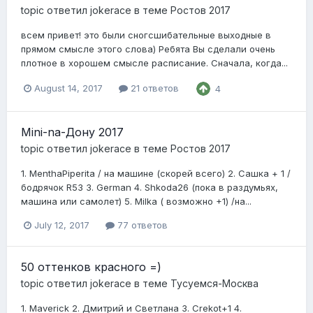
topic ответил
jokerace
в теме
Ростов 2017
всем привет! это были сногсшибательные выходные в
прямом смысле этого слова) Ребята Вы сделали очень
плотное в хорошем смысле расписание. Сначала, когда...
August 14, 2017
21 ответов
4
Mini-na-Дону 2017
topic ответил
jokerace
в теме
Ростов 2017
1. MenthaPiperita / на машине (скорей всего) 2. Сашка + 1 /
бодрячок R53 3. German 4. Shkoda26 (пока в раздумьях,
машина или самолет) 5. Milka ( возможно +1) /на...
July 12, 2017
77 ответов
50 оттенков красного =)
topic ответил
jokerace
в теме
Тусуемся-Москва
1. Maverick 2. Дмитрий и Светлана 3. Crekot+1 4.