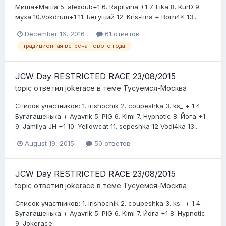
Миша+Маша 5. alexdub+1 6. Rapitvina +1 7. Lika 8. KurD 9.
муха 10.Vokdrum+1 11. Бегущий 12. Kris-tina + Born4x 13...
December 16, 2016
61 ответов
традиционная встреча нового года
JCW Day RESTRICTED RACE 23/08/2015
topic ответил
jokerace
в теме
Тусуемся-Москва
Список участников: 1. irishochik 2. coupeshka 3. ks_ + 1 4.
Бугагашенька + Ayavrik 5. PIG 6. Kimi 7. Hypnotic 8. Йога +1
9. Jamilya JH +1 10. Yellowcat 11. sepeshka 12 Vodi4ka 13...
August 19, 2015
50 ответов
JCW Day RESTRICTED RACE 23/08/2015
topic ответил
jokerace
в теме
Тусуемся-Москва
Список участников: 1. irishochik 2. coupeshka 3. ks_ + 1 4.
Бугагашенька + Ayavrik 5. PIG 6. Kimi 7. Йога +1 8. Hypnotic
9. Jokerace