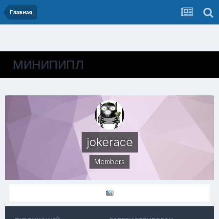
Главная
МИНИПИПЛ
jokerace
Members