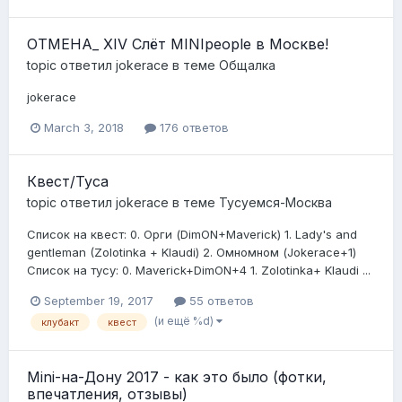
ОТМЕНА_ XIV Слёт MINIpeople в Москве!
topic ответил
jokerace
в теме
Общалка
jokerace
March 3, 2018
176 ответов
Квест/Туса
topic ответил
jokerace
в теме
Тусуемся-Москва
Список на квест: 0. Орги (DimON+Maverick) 1. Lady's and
gentleman (Zolotinka + Klaudi) 2. Омномном (Jokerace+1)
Список на тусу: 0. Maverick+DimON+4 1. Zolotinka+ Klaudi ...
September 19, 2017
55 ответов
(и ещё %d)
клубакт
квест
Mini-на-Дону 2017 - как это было (фотки,
впечатления, отзывы)