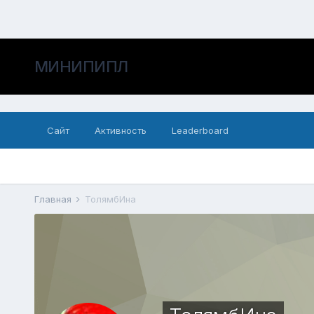
МИНИПИПЛ
Сайт
Активность
Leaderboard
Главная
ТолямбИна