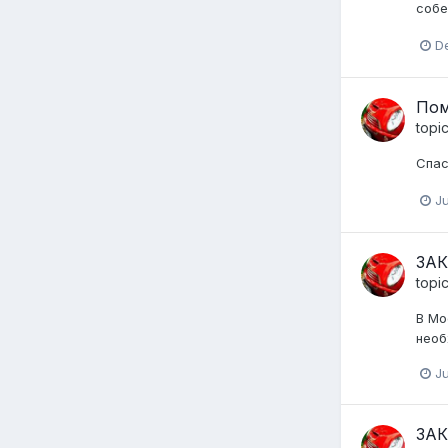
собе
D
Пом
topi
Спас
Ju
ЗАК
topi
В Мо
необ
Ju
ЗАК