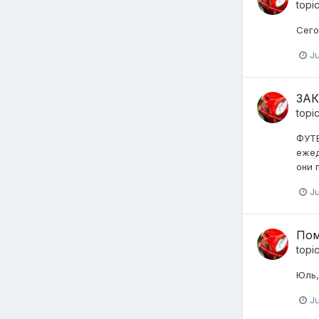
topi
Сего
Ju
ЗАК
topi
ФУТБ
ежед
они 
Ju
Пом
topi
Юль,
Ju