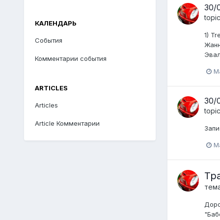
30/
topi
КАЛЕНДАРЬ
1 ) 
События
Жанн
Эвал
Комментарии события
M
ARTICLES
30/
Articles
topi
Article Комментарии
Запи
M
Тр
тем
Доро
"Баб