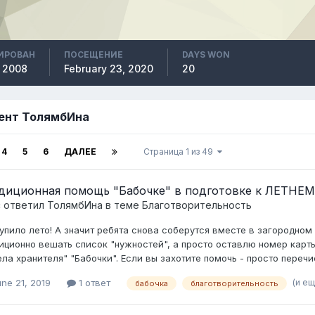
ИРОВАН
ПОСЕЩЕНИЕ
DAYS WON
, 2008
February 23, 2020
20
тент ТолямбИна
4
5
6
ДАЛЕЕ
Страница 1 из 49
диционная помощь "Бабочке" в подготовке к ЛЕТНЕМ
c ответил
ТолямбИна
в теме
Благотворительность
упило лето! А значит ребята снова соберутся вместе в загородном
иционно вешать список "нужностей", а просто оставлю номер карты.
ела хранителя" "Бабочки". Если вы захотите помочь - просто перечи
(и е
ne 21, 2019
1 ответ
бабочка
благотворительность