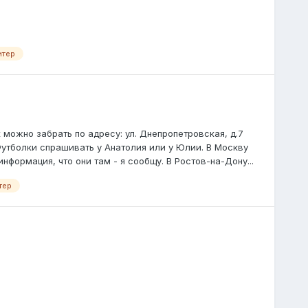
итер
жно забрать по адресу: ул. Днепропетровская, д.7
 Футболки спрашивать у Анатолия или у Юлии. В Москву
нформация, что они там - я сообщу. В Ростов-на-Дону...
тер