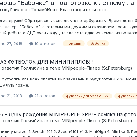
мощь "Бабочке" в подготовке к летнему ла
а опубликовал
ТолямбИна
в
Благотворительность
гие друзья! Обращаюсь в основном к петербуржцам. Время летит б
рь лагерь "Бабочка", с которым мы дружим и оказываем посильну
рый ребята с ДЦП очень ждут, так как это одна из немногих возможн
ne 27, 2018
10 ответов
помощь
бабочка
АЗ ФУТБОЛОК ДЛЯ МИНИПИПЛОВ!!!
c ответил
ТолямбИна
в теме
MINIpeople-Питер (St.Petersburg)
, футболки для всех оплативших заказаны и будут готовы к 30 июня.
шу чуть позже.
ne 21, 2018
21 ответов
футболки для желающих
футболки 
06 - День рождения MINIPEOPLE SPB! - ссылка на фото
c ответил
ТолямбИна
в теме
MINIpeople-Питер (St.Petersburg)
тили участие: 1. Svech4101 2. Svech4101 +1 3. MiniOlga 4. Mirrlika 5.