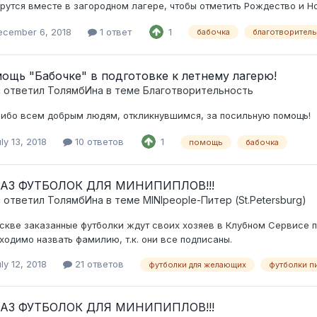
рутся вместе в загородном лагере, чтобы отметить Рождество и Но
ecember 6, 2018
1 ответ
1
бабочка
благотворител
ощь "Бабочке" в подготовке к летнему лагерю!
c ответил
ТолямбИна
в теме
Благотворительность
ибо всем добрым людям, откликнувшимся, за посильную помощь!
ly 13, 2018
10 ответов
1
помощь
бабочка
АЗ ФУТБОЛОК ДЛЯ МИНИПИПЛОВ!!!
c ответил
ТолямбИна
в теме
MINIpeople-Питер (St.Petersburg)
скве заказанные футболки ждут своих хозяев в Клубном Сервисе по
ходимо назвать фамилию, т.к. они все подписаны.
ly 12, 2018
21 ответов
футболки для желающих
футболки п
АЗ ФУТБОЛОК ДЛЯ МИНИПИПЛОВ!!!