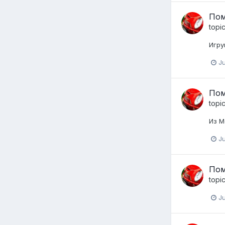
Пом
topi
Игру
Ju
Пом
topi
Из М
Ju
Пом
topi
Ju