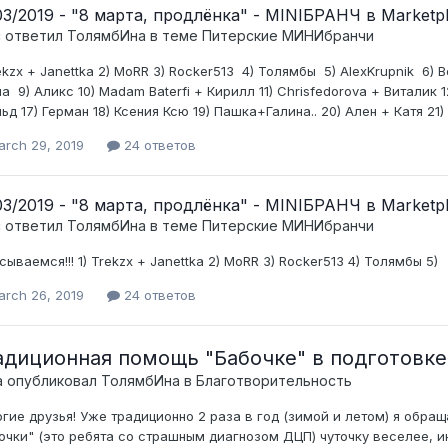
03/2019 - "8 марта, продлёнка" - MINIБРАНЧ в Marketp
c ответил
ТолямбИна
в теме
Питерские МИНИбранчи
Trekzx + Janettka 2) MoRR 3) Rocker513 4) Толямбы 5) AlexKrupnik 6
а 9) Аликс 10) Madam Baterfi + Кирилл 11) Chrisfedorova + Виталик 12
ьд 17) Герман 18) Ксения Ксю 19) Пашка+Галина.. 20) Ален + Катя 21)
arch 29, 2019
24 ответов
03/2019 - "8 марта, продлёнка" - MINIБРАНЧ в Marketp
c ответил
ТолямбИна
в теме
Питерские МИНИбранчи
сываемся!!! 1) Trekzx + Janettka 2) MoRR 3) Rocker513 4) Толямбы 5)
arch 26, 2019
24 ответов
адиционная помощь "Бабочке" в подготовк
а опубликовал
ТолямбИна
в
Благотворительность
гие друзья! Уже традиционно 2 раза в год (зимой и летом) я обр
очки" (это ребята со страшным диагнозом ДЦП) чуточку веселее, и