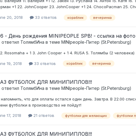
0. Валерия 11. Валерия +1 12. Закен 13. Руслана 14. Антон 15. Катя 16
Герман +1 22. JohnCooper 23. JohnCooper +1 24. ChocoPacman 25. Cho
une 20, 2018
33 ответов
кораблик
вечеринка
06 - День рождения MINIPEOPLE SPB! - ссылка на фото
c ответил
ТолямбИна
в теме
MINIpeople-Питер (St.Petersburg)
S 2. Rosomaha + 1 3. John Cooper + 1 4. RUSA 5. Толямбы (2 человека)
ne 19, 2018
33 ответов
кораблик
вечеринка
АЗ ФУТБОЛОК ДЛЯ МИНИПИПЛОВ!!!
c ответил
ТолямбИна
в теме
MINIpeople-Питер (St.Petersburg)
 напомнить, что для оплаты остался один день. Завтра. В 22.00 спис
ени футболки в производство не пойдут!
ne 17, 2018
21 ответов
футболки для желающих
футболки п
АЗ ФУТБОЛОК ДЛЯ МИНИПИПЛОВ!!!