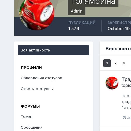
ТолямбИна
Admin
ПУБЛИКАЦИЙ
ЗАРЕГИСТР
1 576
October 10
Весь кон
Вся активность
1
2
3
ПРОФИЛИ
Обновления статусов
Тра
topi
Ответы статусов
Наст
трад
ФОРУМЫ
"анг
Темы
Ju
Сообщения