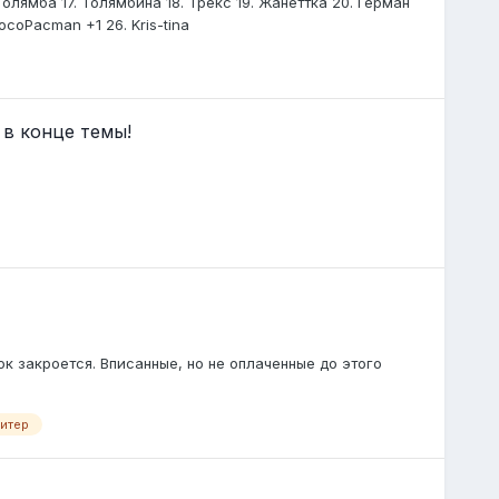
. Толямба 17. Толямбина 18. Трекс 19. Жанеттка 20. Герман
coPacman +1 26. Kris-tina
 в конце темы!
ок закроется. Вписанные, но не оплаченные до этого
итер