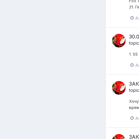
F55 1
21. 
J
30.
topi
1. S
Ju
ЗАК
topi
Хочу
врем
Ju
ЗАК