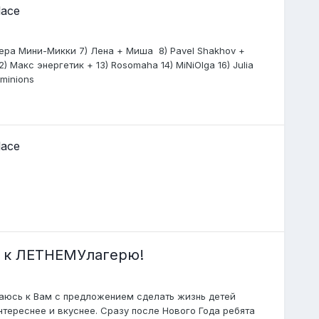
lace
) Вера Мини-Микки 7) Лена + Миша 8) Pavel Shakhov +
) Макс энергетик + 13) Rosomaha 14) MiNiOlga 16) Julia
 minions
lace
е к ЛЕТНЕМУлагерю!
ащаюсь к Вам с предложением сделать жизнь детей
нтереснее и вкуснее. Сразу после Нового Года ребята