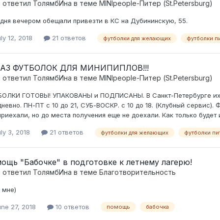
c ответил
ТолямбИна
в теме
MINIpeople-Питер (St.Petersburg)
дня вечером обещали привезти в КС на Дубининскую, 55.
ly 12, 2018
21 ответов
футболки для желающих
футболки п
АЗ ФУТБОЛОК ДЛЯ МИНИПИПЛОВ!!!
c ответил
ТолямбИна
в теме
MINIpeople-Питер (St.Petersburg)
ОЛКИ ГОТОВЫ! УПАКОВАНЫ и ПОДПИСАНЫ. В Санкт-Петербурге их мо
невно. ПН-ПТ с 10 до 21, СУБ-ВОСКР. с 10 до 18. (Клубный сервис).
приехали, но до места получения еще не доехали. Как только будет и
ly 3, 2018
21 ответов
футболки для желающих
футболки пи
ощь "Бабочке" в подготовке к летнему лагерю!
c ответил
ТолямбИна
в теме
Благотворительность
 мне)
ne 27, 2018
10 ответов
помощь
бабочка