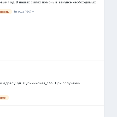
вый Год. В наших силах помочь в закупке необходимых...
(и ещё %d)
ьность
 адресу: ул. Дубининская,д.55. При получении
итер