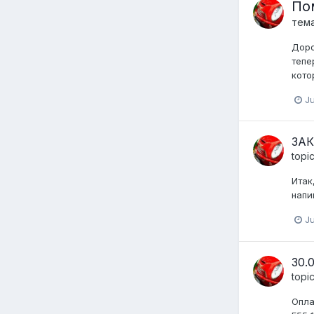
По
тем
Доро
тепе
кото
Ju
ЗАК
topi
Итак
напи
Ju
30.
topi
Опла