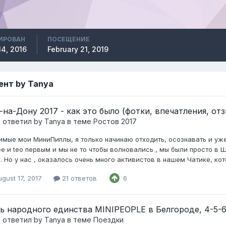
ИРОВАН
ПОСЕЩЕНИЕ
4, 2016
February 21, 2019
ент by Tanya
i-на-Дону 2017 - как это было (фотки, впечатления, от
c ответил
by Tanya
в теме
Ростов 2017
мые мои МиниПиплы, я только начинаю отходить, осознавать и уже 
ee и teo первым и мы не то чтобы волновались , мы были просто в 
. Но у нас , оказалось очень много активистов в нашем Чатике, кот
gust 17, 2017
21 ответов
6
ь народного единства MINIPEOPLE в Белгороде, 4-5-6
c ответил
by Tanya
в теме
Поездки