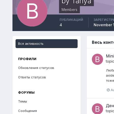
by Tanya
Members
ПУБЛИКАЦИЙ
ЗАРЕГИСТР
4
November 1
Весь конт
Вся активность
Min
ПРОФИЛИ
topi
Обновления статусов
Люби
axid
Ответы статусов
тоже
Au
ФОРУМЫ
Темы
Ден
Сообщения
topi