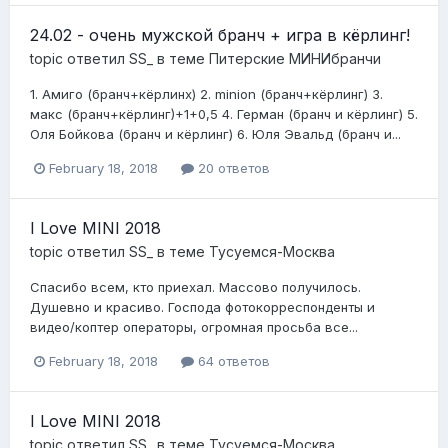
24.02 - очень мужской бранч + игра в кёрлинг!
topic ответил
SS_
в теме
Питерские МИНИбранчи
1. Амиго (бранч+кёрлинх) 2. minion (бранч+кёрлинг) 3.
макс (бранч+кёрлинг)+1+0,5 4. Герман (бранч и кёрлинг) 5.
Оля Бойкова (бранч и кёрлинг) 6. Юля Эвальд (бранч и...
February 18, 2018
20 ответов
I Love MINI 2018
topic ответил
SS_
в теме
Тусуемся-Москва
Спасибо всем, кто приехал. Массово получилось.
Душевно и красиво. Господа фотокорреспонденты и
видео/коптер операторы, огромная просьба все...
February 18, 2018
64 ответов
I Love MINI 2018
topic ответил
SS_
в теме
Тусуемся-Москва