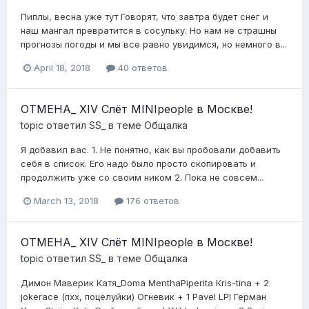
Пиплы, весна уже тут Говорят, что завтра будет снег и
наш мангал превратится в сосульку. Но нам не страшны
прогнозы погоды и мы все равно увидимся, но немного в...
April 18, 2018
40 ответов
ОТМЕНА_ XIV Слёт MINIpeople в Москве!
topic ответил
SS_
в теме
Общалка
Я добавил вас. 1. Не понятно, как вы пробовали добавить
себя в список. Его надо было просто скопировать и
продолжить уже со своим ником 2. Пока не совсем...
March 13, 2018
176 ответов
ОТМЕНА_ XIV Слёт MINIpeople в Москве!
topic ответил
SS_
в теме
Общалка
Димон Маверик Катя_Doma MenthaPiperita Кris-tina + 2
jokerace (пхх, поцелуйки) Огневик + 1 Pavel LPI Герман