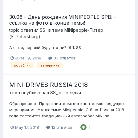
30.06 - День рождения MINIPEOPLE SPB! -
ссылка на фото в конце темы!
topic ответил
SS_
в теме
MINIpeople-Питер
(St.Petersburg)
А я что, первый буду что ли?:))) 1. SS
June 19, 2018
33 ответов
кораблик
вечеринка
MINI DRIVES RUSSIA 2018
тема опубликовал
SS_
в
Поездки
Обращение от Представительства касательно грядущего
мероприятия. Уважаемые Minipeople! C 8 по 11 июня 2018
года состоится традиционный автопробег MINI по...
May 17, 2018
12 ответов
1