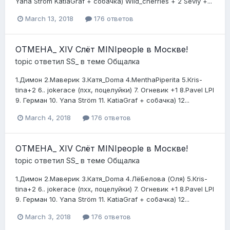
Yana Ström KatiaGraf + собачка) Wild_cherries + 2 Seviy +...
March 13, 2018
176 ответов
ОТМЕНА_ XIV Слёт MINIpeople в Москве!
topic ответил
SS_
в теме
Общалка
1.Димон 2.Маверик 3.Катя_Doma 4.MenthaPiperita 5.Кris-
tina+2 6.. jokerace (пхх, поцелуйки) 7. Огневик +1 8.Pavel LPI
9. Герман 10. Yana Ström 11. KatiaGraf + собачка) 12...
March 4, 2018
176 ответов
ОТМЕНА_ XIV Слёт MINIpeople в Москве!
topic ответил
SS_
в теме
Общалка
1.Димон 2.Маверик 3.Катя_Doma 4.ЛёБелова (Оля) 5.Кris-
tina+2 6.. jokerace (пхх, поцелуйки) 7. Огневик +1 8.Pavel LPI
9. Герман 10. Yana Ström 11. KatiaGraf + собачка) 12...
March 3, 2018
176 ответов