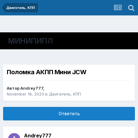
Двигатель, КПП
МИНИПИПЛ
Поломка АКПП Мини JCW
Автор
Andrey777
,
November 19, 2023
в
Двигатель, КПП
Ответить
Andrey777