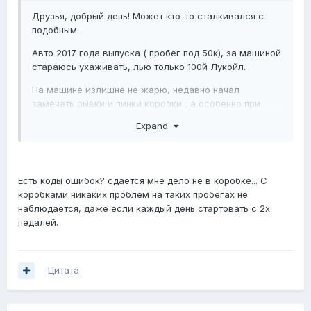
Друзья, добрый день! Может кто-то сталкивался с
подобным.
Авто 2017 года выпуска ( пробег под 50к), за машиной
стараюсь ухаживать, лью только 100й Лукойл.
На машине излишне не жарю, недавно начал
замечать рывки и пинки коробки , а особенно при
переключении на R авто думает примерно 2-3
Expand
секунду и с тычком включает передачу + иногда при
переключении с 1-2ю бывает неприятный тычок от
коробки ( Может кто-то сталкивался с подобным) +
вчера выскочила ошибка привода и машина
Есть коды ошибок? сдаётся мне дело не в коробке... С
перестала переключать передачи ( благо
коробками никаких проблем на таких пробегах не
остановился на обочине и перезапустил двигатель,
наблюдается, даже если каждый день стартовать с 2х
ошибка прошла и больше не появлялась).
педалей.
автомобиль сегодня пригнал в хороший сервис,
считали ошибку ( что-то с клапаном распределения, а
это уже капиталить коробку).
Цитата
Слили масло из коробки ( оно было прям в плохом
состоянии, черное с запахом гари), было решено