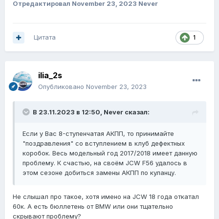
Отредактировал
November 23, 2023
Never
автомобиль сегодня пригнал в хороший сервис,
считали ошибку ( что-то с клапаном распределения, а
это уже капиталить коробку).
Цитата
1
Слили масло из коробки ( оно было прям в плохом
состоянии, черное с запахом гари), было решено
скинуть адаптацию коробки + поменять масло и
проехать некоторое время ( думаю это вредил
ilia_2s
поможет, но будет надеятся что хуже точно не
Опубликовано
November 23, 2023
станет).
В целом, был наслышан что автомобили в кузове f56
В 23.11.2023 в 12:50,
Never
сказал:
достаточно надежные и проблем не доставляют,
особенно на моем пробеге, но увы столкнулся с такой
Если у Вас 8-ступенчатая АКПП, то принимайте
вот проблемой капиталить коробку это 200-300к
"поздравления" со вступлением в клуб дефектных
рублей....
коробок. Весь модельный год 2017/2018 имеет данную
Может были у кого-то подобные ошибки/
проблему. К счастью, на своём JCW F56 удалось в
неисправности на JCW f56, поделитесь плиз опытом...
этом сезоне добиться замены АКПП по куланцу.
Не слышал про такое, хотя имено на JCW 18 года откатал
60к. А есть бюллетень от BMW или они тщательно
скрывают проблему?