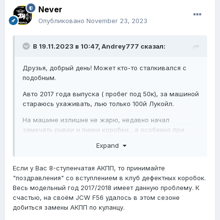
скинуть адаптацию коробки + поменять масло и
Never
проехать некоторое время ( думаю это вредил
Опубликовано
November 23, 2023
поможет, но будет надеятся что хуже точно не
станет).
В 19.11.2023 в 10:47,
Andrey777
сказал:
В целом, был наслышан что автомобили в кузове f56
достаточно надежные и проблем не доставляют,
Друзья, добрый день! Может кто-то сталкивался с
особенно на моем пробеге, но увы столкнулся с такой
подобным.
вот проблемой капиталить коробку это 200-300к
рублей....
Авто 2017 года выпуска ( пробег под 50к), за машиной
стараюсь ухаживать, лью только 100й Лукойл.
Может были у кого-то подобные ошибки/
неисправности на JCW f56, поделитесь плиз опытом...
На машине излишне не жарю, недавно начал
замечать рывки и пинки коробки , а особенно при
переключении на R авто думает примерно 2-3
Expand
секунду и с тычком включает передачу + иногда при
переключении с 1-2ю бывает неприятный тычок от
Если у Вас 8-ступенчатая АКПП, то принимайте
коробки ( Может кто-то сталкивался с подобным) +
"поздравления" со вступлением в клуб дефектных коробок.
вчера выскочила ошибка привода и машина
Весь модельный год 2017/2018 имеет данную проблему. К
перестала переключать передачи ( благо
счастью, на своём JCW F56 удалось в этом сезоне
остановился на обочине и перезапустил двигатель,
добиться замены АКПП по куланцу.
ошибка прошла и больше не появлялась).