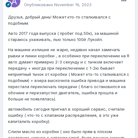
Опубликовано
November 19, 2023
Друзья, добрый день! Может кто-то сталкивался с
подобным.
Авто 2017 года выпуска ( пробег под 50к), за машиной
стараюсь ухаживать, лью только 100й Лукойл.
На машине излишне не жарю, недавно начал замечать
рывки и пинки коробки , а особенно при переключении на R
авто думает примерно 2-3 секунду и с тычком включает
передачу + иногда при переключении с 1-2ю бывает
неприятный тычок от коробки ( Может кто-то сталкивался с
подобным) + вчера выскочила ошибка привода и машина
перестала переключать передачи ( благо остановился на
обочине и перезапустил двигатель, ошибка прошла и
больше не появлялась).
автомобиль сегодня пригнал в хороший сервис, считали
ошибку ( что-то с клапаном распределения, а это уже
капиталить коробку).
Слили масло из коробки ( оно было прям в плохом
состоянии, черное с запахом гари), было решено скинуть