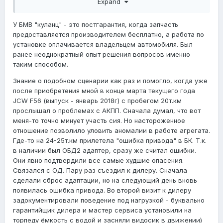
Expand
все впечатления)....
У БМВ "куланц" - это постгарантия, когда запчасть
предоставляется производителем бесплатно, а работа по
установке оплачивается владельцем автомобиля. Был
ранее неоднократный опыт решения вопросов именно
таким способом.
Знание о подобном сценарии как раз и помогло, когда уже
после приобретения мной в конце марта текущего года
JCW F56 (выпуск - январь 2018г) с пробегом 20т.км
прослышал о проблемах с АКПП. Сначала думал, что вот
меня-то точно минует участь сия. Но настороженное
отношение позволило уловить аномалии в работе агрегата.
Где-то на 24-25т.км прилетела "ошибка привода" в БК. Т.к.
в наличии был ОБД2 адаптер, сразу же считал ошибки.
Они явно подтвердили все самые худшие опасения.
Связался с ОД. Пару раз съездил к дилеру. Сначала
сделали сброс адаптации, но на следующий день вновь
появилась ошибка привода. Во второй визит к дилеру
задокументировали поведение под нагрузкой - буквально
гарантийщик дилера и мастер сервиса установили на
торпеду ёмкость с водой и засняли видосик в движении)