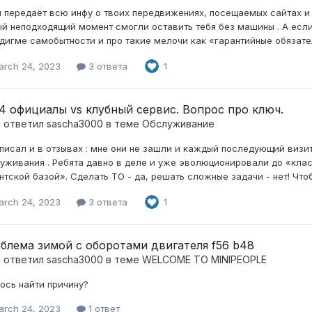
 передаёт всю инфу о твоих передвижениях, посещаемых сайтах и 
й неподходящий момент смогли оставить тебя без машины . А если
дигме самобытности и про такие мелочи как «гарантийные обязате
arch 24, 2023
3 ответа
1
4 официалы vs клубный сервис. Вопрос про ключ.
c ответил
sascha3000
в теме
Обслуживание
писал и в отзывах : мне они не зашли и каждый последующий визит
уживания . Ребята давно в деле и уже эволюционировали до «кла
нтской базой». Сделать ТО - да, решать сложные задачи - нет! Чтоб
arch 24, 2023
3 ответа
1
блема зимой с оборотами двигателя f56 b48
c ответил
sascha3000
в теме
WELCOME TO MINIPEOPLE
ось найти причину?
arch 24, 2023
1 ответ