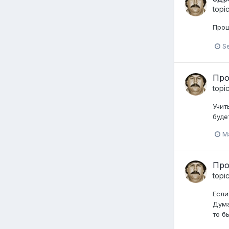
topi
Прощ
S
Про
topi
Учит
буде
M
Про
topi
Если
Дума
то б