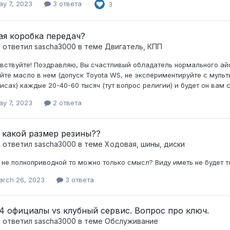
ay 7, 2023
3 ответа
3
ая коробка передач?
c ответил
sascha3000
в теме
Двигатель, КПП
вствуйте! Поздравляю, Вы счастливый обладатель нормального айс
йте масло в нем (допуск Toyota WS, не экспериментируйте с муль
исах) каждые 20-40-60 тысяч (тут вопрос религии) и будет он вам
ay 7, 2023
2 ответа
 какой размер резины??
c ответил
sascha3000
в теме
Ходовая, шины, диски
 не полноприводной то можно только смысл? Виду иметь не будет 
arch 26, 2023
3 ответа
4 официалы vs клубный сервис. Вопрос про ключ.
c ответил
sascha3000
в теме
Обслуживание