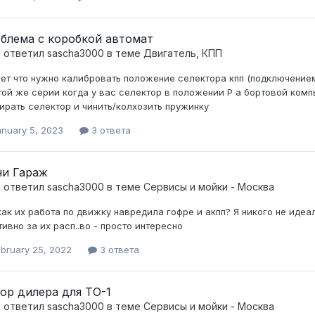
блема с коробкой автомат
c ответил
sascha3000
в теме
Двигатель, КПП
ет что нужно калибровать положение селектора кпп (подключением
той же серии когда у вас селектор в положении Р а бортовой комп
ирать селектор и чинить/колхозить пружинку
anuary 5, 2023
3 ответа
и Гараж
c ответил
sascha3000
в теме
Сервисы и мойки - Москва
как их работа по движку навредила гофре и акпп? Я никого не идеа
тивно за их расп..во - просто интересно
ebruary 25, 2022
3 ответа
ор дилера для ТО-1
c ответил
sascha3000
в теме
Сервисы и мойки - Москва