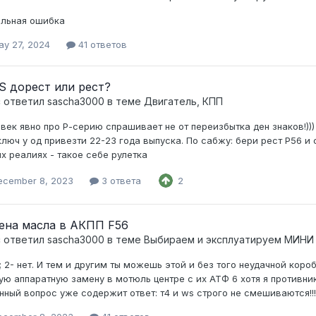
льная ошибка
ay 27, 2024
41 ответов
S дорест или рест?
c ответил
sascha3000
в теме
Двигатель, КПП
век явно про Р-серию спрашивает не от переизбытка ден знаков!))
ключ у од привезти 22-23 года выпуска. По сабжу: бери рест Р56 и 
х реалиях - такое себе рулетка
ecember 8, 2023
3 ответа
2
ена масла в АКПП F56
c ответил
sascha3000
в теме
Выбираем и эксплуатируем МИНИ
а; 2- нет. И тем и другим ты можешь этой и без того неудачной кор
ую аппаратную замену в мотюль центре с их АТФ 6 хотя я противник
нный вопрос уже содержит ответ: т4 и ws строго не смешиваются!!!