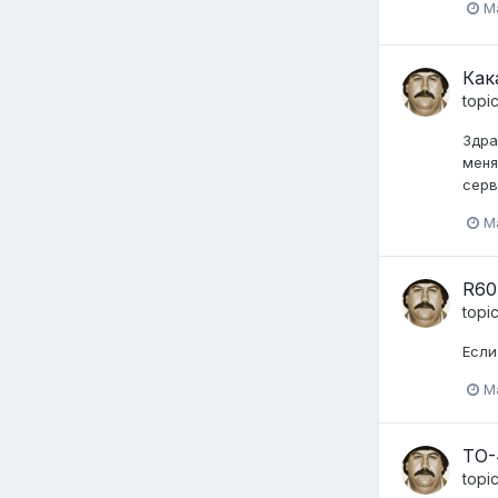
M
Как
topi
Здра
меня
серв
M
R60
topi
Если
M
ТО-
topi