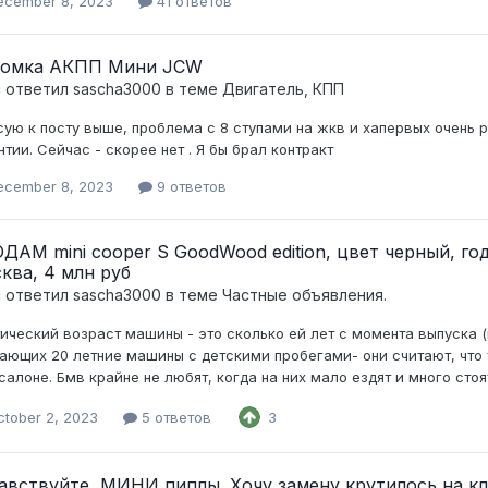
ecember 8, 2023
41 ответов
омка АКПП Мини JCW
c ответил
sascha3000
в теме
Двигатель, КПП
ую к посту выше, проблема с 8 ступами на жкв и хапервых очень 
нтии. Сейчас - скорее нет . Я бы брал контракт
ecember 8, 2023
9 ответов
ДАМ mini cooper S GoodWood edition, цвет черный, год
ква, 4 млн руб
c ответил
sascha3000
в теме
Частные объявления.
ический возраст машины - это сколько ей лет с момента выпуска (
ающих 20 летние машины с детскими пробегами- они считают, что 
салоне. Бмв крайне не любят, когда на них мало ездят и много стоя
ctober 2, 2023
5 ответов
3
авствуйте, МИНИ пиплы. Хочу замену крутилось на кл