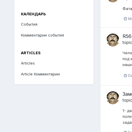
Фата
КАЛЕНДАРЬ
M
События
Комментарии события
R56
topi
ARTICLES
Чело
под 
Articles
наши
Article Комментарии
D
Зам
topi
1- д
полн
зада