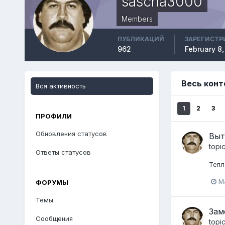
sascha3000
Members
ПУБЛИКАЦИЙ
ЗАРЕГИСТР
962
February 8,
Весь конт
Вся активность
1
2
3
ПРОФИЛИ
Обновления статусов
Выт
topi
Ответы статусов
Тепл
M
ФОРУМЫ
Темы
Зам
Сообщения
topi