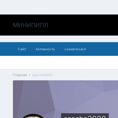
МИНИПИПЛ
Сайт
Активность
Leaderboard
Главная
sascha3000