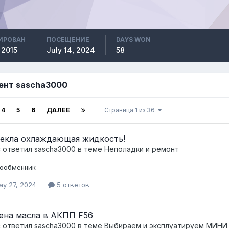
ИРОВАН
ПОСЕЩЕНИЕ
DAYS WON
 2015
July 14, 2024
58
ент sascha3000
4
5
6
ДАЛЕЕ
Страница 1 из 36
екла охлаждающая жидкость!
c ответил
sascha3000
в теме
Неполадки и ремонт
ообменник
ay 27, 2024
5 ответов
ена масла в АКПП F56
c ответил
sascha3000
в теме
Выбираем и эксплуатируем МИНИ