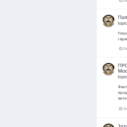
D
Пол
topi
Плюс
гара
D
ПРО
Мос
topi
Факт
прод
авто
O
Здр