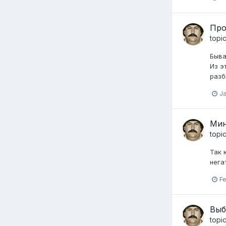
Про
topi
Быва
Из э
разб
J
Мин
topi
Так 
нега
F
Выб
topi