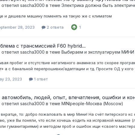
c ответил
sascha3000
в теме
Электрика должна быть электрич
е и дешевле машину поменять на такую же с климатом
eptember 28, 2023
2 ответа
1
блема с трансмиссией F60 hybrid...
c ответил
sascha3000
в теме
Выбираем и эксплуатируем МИНИ
ывая пробег и отсутствие негативного анамнеза это скорее програ
т» а с банальной перепрошивки/адаптации и тд. Просите ОД у кого
ay 23, 2023
1 ответ
 автомобиль, людей, опыт, впечатления, ошибки и кон
c ответил
sascha3000
в теме
MINIpeople-Москва (Moscow)
 вкратце, то: добро пожаловать в мир Мини! На счёт питерского кс
ю, уже Вы поняли, что если хочешь ездить на исправной машине (л
ыли гуманитариями) и методом проб и ошибок ищи «своего мастера»