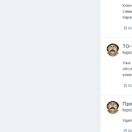
Ключ
самы
пара
M
ТО-
topi
Уже 
обсл
клие
M
Про
topi
Удал
M