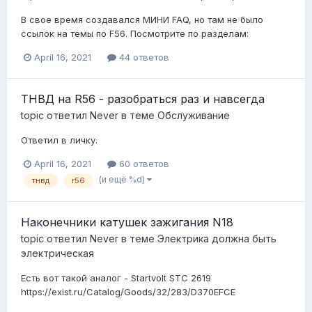
В свое время создавался МИНИ FAQ, но там не было
ссылок на темы по F56. Посмотрите по разделам:
April 16, 2021
44 ответов
ТНВД на R56 - разобраться раз и навсегда
topic ответил
Never
в теме
Обслуживание
Ответил в личку.
April 16, 2021
60 ответов
(и ещё %d)
тнвд
r56
Наконечники катушек зажигания N18
topic ответил
Never
в теме
Электрика должна быть
электрическая
Есть вот такой аналог - Startvolt STC 2619
https://exist.ru/Catalog/Goods/32/283/D370EFCE