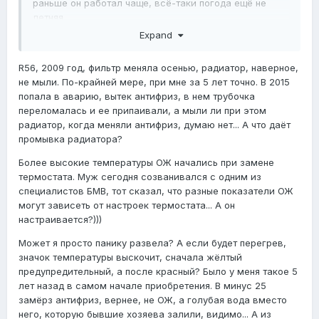
раньше он работал чаще, всё-таки погода ещё не
сказали, что все в норме, запросили инфу у
летняя.
поставщиков запчастей, те подтвердили, температура
двигателя до 108 может быть... Полистала форум,
Expand
3. Речь идёт про Р56? Сколько лет машине? Мыли ли
вроде у всех так...
на ней радиатор? Как давно? И давно ли меняли
R56, 2009 год, фильтр меняла осенью, радиатор, наверное,
воздушный фильтр?
Да еще вопрос - какая критичная температура ОЖ?
не мыли. По-крайней мере, при мне за 5 лет точно. В 2015
4. До 120 градусов можно не переживать за ОЖ. Если
попала в аварию, вытек антифриз, в нем трубочка
температура выше 100% что-то не так.
переломалась и ее припаивали, а мыли ли при этом
радиатор, когда меняли антифриз, думаю нет... А что даёт
промывка радиатора?
Более высокие температуры ОЖ начались при замене
термостата. Муж сегодня созванивался с одним из
специалистов БМВ, тот сказал, что разные показатели ОЖ
могут зависеть от настроек термостата... А он
настраивается?)))
Может я просто панику развела? А если будет перегрев,
значок температуры выскочит, сначала жёлтый
предупредительный, а после красный? Было у меня такое 5
лет назад в самом начале приобретения. В минус 25
замёрз антифриз, вернее, не ОЖ, а голубая вода вместо
него, которую бывшие хозяева залили, видимо... А из