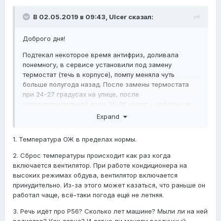
В 02.05.2019 в 09:43,
Ulcer
сказал:
Доброго дня!
Подтекал некоторое время антифриз, доливала
понемногу, в сервисе установили под замену
термостат (течь в корпусе), помпу меняла чуть
больше полугода назад. После замены термостата
при 24-27 градусах на улице, после
непродолжительной езды 20-30 минут + небольшая
пробка минут на 10, при выключении зажигания, через
Expand
2-3 минуты начал срабатывать вентилятор. До замены
термостата такого никогда не было! Сначала не
1. Температура ОЖ в пределах нормы.
придала этому значения, но на 3-й день решила
проверить температуру-ОЖ. Начальная температура
2. Сброс температуры происходит как раз когда
25, затем постепенно поднимается до 102-103 и
включается вентилятор. При работе кондиционера на
скидывает до 86, после начинает подниматься до 106-
высоких режимах обдува, вентилятор включается
108 при езде по МКАДу практически без остановок и
принудительно. Из-за этого может казаться, что раньше он
сбрасывается максимум до 102 и опять набирается,
работал чаще, всё-таки погода ещё не летняя.
пару раз доходила до 111-112 градусов. Приехала,
3. Речь идёт про Р56? Сколько лет машине? Мыли ли на ней
заглушила машину, решила проверить уровень
радиатор? Как давно? И давно ли меняли воздушный