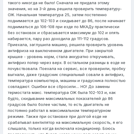
такого никогда не было! Сначала не придала этому
значения, но на 3-й день решила проверить температуру-
ОЖ. Начальная температура 25, затем постепенно
поднимается до 102-103 и скидывает до 86, после начинает
подниматься до 106-108 при езде по МКАДу практически
без остановок и сбрасывается максимум до 102 и опять
набирается, пару раз доходила до 111-112 градусов.
Приехала, заглушила машину, решила проверить уровень
антифриза на выключенном двигателе. При закрытой
крышке - уровень норм, стала аккуратно откручивать,
антифриз попер через верх. В остальном разницы в езде не
почувствовала. Поехала на сервис, все проверили, пробку
выгнали, даже градусник специальный совали в антифриз,
температура компьютера, машины и градусника полностью
совпадают. Ошибки все сбросили.... НО! До замены
термостата макс. температура ОЖ была 102-103 и, как
будто, скидывание максимальных показателей до 86
градусов было более частым, то есть двигатель не
постоянно работал в максимальном температурном
режиме. Также при остановке при долгой езде не
срабатывал вентилятор на максимальную скорость, я его
слышала, только когда включала кондиционер. Боюсь