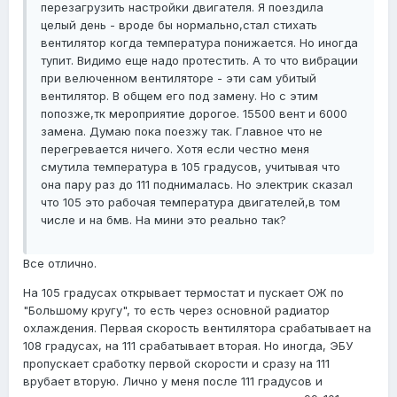
перезагрузить настройки двигателя. Я поездила
целый день - вроде бы нормально,стал стихать
вентилятор когда температура понижается. Но иногда
тупит. Видимо еще надо протестить. А то что вибрации
при велюченном вентиляторе - эти сам убитый
вентилятор. В общем его под замену. Но с этим
попозже,тк мероприятие дорогое. 15500 вент и 6000
замена. Думаю пока поезжу так. Главное что не
перегревается ничего. Хотя если честно меня
смутила температура в 105 градусов, учитывая что
она пару раз до 111 поднималась. Но электрик сказал
что 105 это рабочая температура двигателей,в том
числе и на бмв. На мини это реально так?
Все отлично.
На 105 градусах открывает термостат и пускает ОЖ по
"Большому кругу", то есть через основной радиатор
охлаждения. Первая скорость вентилятора срабатывает на
108 градусах, на 111 срабатывает вторая. Но иногда, ЭБУ
пропускает сработку первой скорости и сразу на 111
врубает вторую. Лично у меня после 111 градусов и