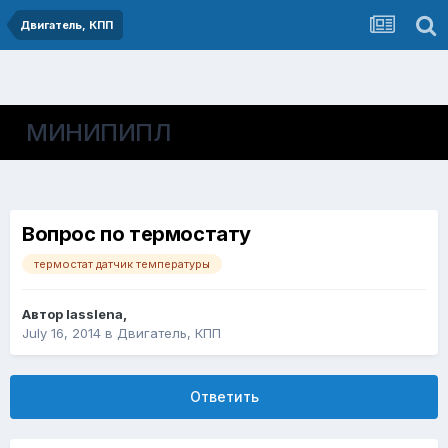
Двигатель, КПП
МИНИПИПЛ
Вопрос по термостату
термостат датчик температуры
Автор
lasslena
,
July 16, 2014
в
Двигатель, КПП
Ответить