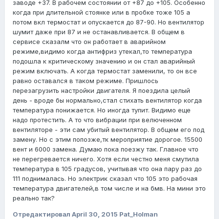
заводе +37. В рабочем состоянии от +87 до +105. Особенно
когда при длительной стоянке или в пробке тоже 105 а
потом вкл термостат и опускается до 87-90. Но вентилятор
шумит даже при 87 и не останавливается. В общем в
сервисе сказалм что он работает в аварийном
режиме,видимо когда антифриз утекал,то температура
подошла к критическому значению и он стал аварийный
режим включать. А когда термостат заменили, то он все
равно оставался в таком режиме. Пришлось
перезагрузить настройки двигателя. Я поездила целый
день - вроде бы нормально,стал стихать вентилятор когда
температура понижается. Но иногда тупит. Видимо еще
надо протестить. А то что вибрации при велюченном
вентиляторе - эти сам убитый вентилятор. В общем его под
замену. Но с этим попозже,тк мероприятие дорогое. 15500
вент и 6000 замена. Думаю пока поезжу так. Главное что
не перегревается ничего. Хотя если честно меня смутила
температура в 105 градусов, учитывая что она пару раз до
111 поднималась. Но электрик сказал что 105 это рабочая
температура двигателей,в том числе и на бмв. На мини это
реально так?
Отредактировал
April 30, 2015
Pat_Holman