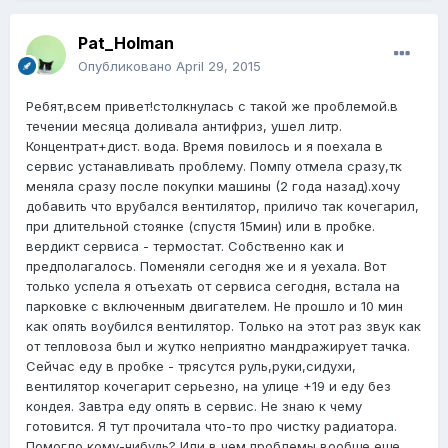
Pat_Holman
Опубликовано
April 29, 2015
Ребят,всем привет!столкнулась с такой же проблемой.в
течении месяца доливала антифриз, ушел литр.
Концентрат+дист. вода. Время повилось и я поехала в
сервис устанавливать проблему. Помпу отмела сразу,тк
меняла сразу после покупки машины (2 года назад).хочу
добавить что врубался вентилятор, приличо так кочегарил,
при длительной стоянке (спустя 15мин) или в пробке.
вердикт сервиса - термостат. Собственно как и
предполагалось. Поменяли сегодня же и я уехала. Вот
только успела я отъехать от сервиса сегодня, встала на
парковке с включенным двигателем. Не прошло и 10 мин
как опять воубился вентилятор. Только на этот раз звук как
от тепловоза был и жутко неприятно мандражирует тачка.
Сейчас еду в пробке - трясутся руль,руки,сидухи,
вентилятор кочегарит серьезно, на улице +19 и еду без
кондея. Завтра еду опять в сервис. Не знаю к чему
готовится. Я тут прочитала что-то про чистку радиатора.
Помогло кому-нибудь? Или в чем проблемы вообще еще