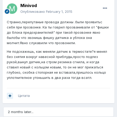
Minivod
Опубликовано
February 1, 2015
Странно,перепутаные провода должны .были проявитьс
себя при прозвонке. Ка ты говрил прозванивали от "фишки
до блока предохранителей" при такой прозвонке явно
былобы что звонишь фишку датчика а ублока она
молчит.Явно слукавили что прозвонили.
Не подскажешь, как меняли датчик в термостате?я менял
без снятия вокруг навесной приблуды,просто подлез
рукой,вынул датчик,на стром резинка сгнила, и когда
ставил новый с кольцом новым, то он не мог прижаться
глубоко, скобка стопорная не вставала,пришлось кольцо
уплотнителное утоньшить в два раза тогда всатл.
Цитата
2 months later...