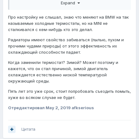
термостата. Муж сегодня созванивался с одним из
Expand
специалистов БМВ, тот сказал, что разные показатели
ОЖ могут зависеть от настроек термостата... А он
Про настройку не слышал, знаю что меняют на BMW на так
настраивается?)))
называемые холодные термостаты, но на MINI не
сталкивался с кем-нибудь кто это делал.
Может я просто панику развела? А если будет
перегрев, значок температуры выскочит, сначала
Радиаторы имеют свойство забиваться (пылью, пухом и
жёлтый предупредительный, а после красный? Было у
прочими чудами природы) от этого эффективность их
меня такое 5 лет назад в самом начале
охлаждающей способности падает.
приобретения. В минус 25 замёрз антифриз, вернее,
не ОЖ, а голубая вода вместо него, которую бывшие
Когда заменили термостат? Зимой? Может поэтому и
хозяева залили, видимо... А из жидкостей именно
кажется, что он стал причиной, зимой двигатель
антифриз я и не поменяла, уровень в норме, цвет
охлаждается естественно низкой температурой
голубой, а он здорово разведенный оказался...
окружающей среды.
Пять лет это уже срок, стоит попробовать съездить помыть,
хуже во всяком случае не будет.
Отредактировал
May 2, 2019
afkserious
Цитата