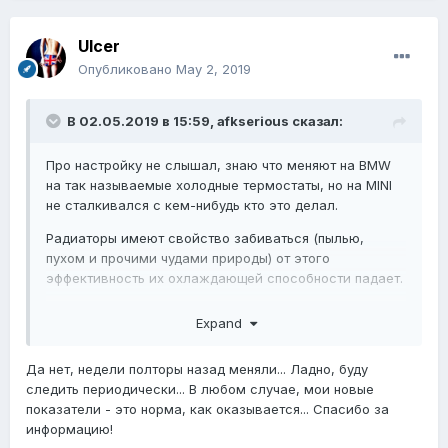
Ulcer
Опубликовано
May 2, 2019
В 02.05.2019 в 15:59,
afkserious
сказал:
Про настройку не слышал, знаю что меняют на BMW
на так называемые холодные термостаты, но на MINI
не сталкивался с кем-нибудь кто это делал.
Радиаторы имеют свойство забиваться (пылью,
пухом и прочими чудами природы) от этого
эффективность их охлаждающей способности падает.
Когда заменили термостат? Зимой? Может поэтому и
Expand
кажется, что он стал причиной, зимой двигатель
охлаждается естественно низкой температурой
Да нет, недели полторы назад меняли... Ладно, буду
окружающей среды.
следить периодически... В любом случае, мои новые
Пять лет это уже срок, стоит попробовать съездить
показатели - это норма, как оказывается... Спасибо за
помыть, хуже во всяком случае не будет.
информацию!