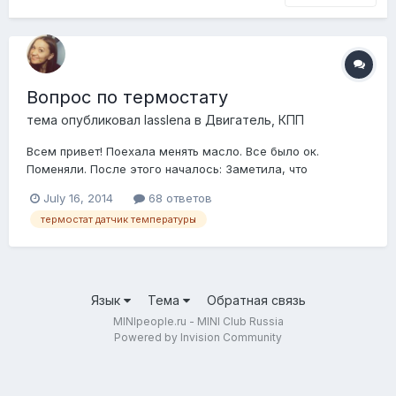
Вопрос по термостату
тема опубликовал
lasslena
в
Двигатель, КПП
Всем привет! Поехала менять масло. Все было ок.
Поменяли. После этого началось: Заметила, что
вентилятор начал работать постоянно. При зажигании
July 16, 2014
68 ответов
начинает, после выключения работает еще долго.
термостат датчик температуры
Открыла капот, а а антифриза нет почти. На дне примерно
5мм. Долила. Не помогло. Поехала в сервис. Сказ...
Язык
Тема
Обратная связь
MINIpeople.ru - MINI Club Russia
Powered by Invision Community