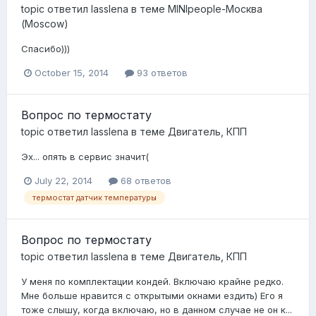
topic ответил
lasslena
в теме
MINIpeople-Москва
(Moscow)
Спасибо)))
October 15, 2014
93 ответов
Вопрос по термостату
topic ответил
lasslena
в теме
Двигатель, КПП
Эх... опять в сервис значит(
July 22, 2014
68 ответов
термостат датчик температуры
Вопрос по термостату
topic ответил
lasslena
в теме
Двигатель, КПП
У меня по комплектации кондей. Включаю крайне редко.
Мне больше нравится с открытыми окнами ездить) Его я
тоже слышу, когда включаю, но в данном случае не он к...