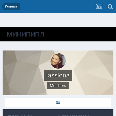
Главная
МИНИПИПЛ
lasslena
Members