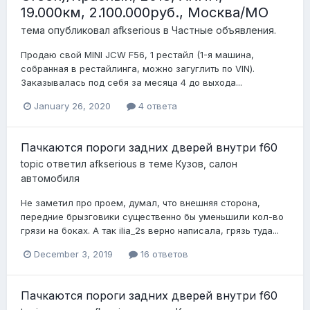
19.000км, 2.100.000руб., Москва/МО
тема опубликовал
afkserious
в
Частные объявления.
Продаю свой MINI JCW F56, 1 рестайл (1-я машина,
собранная в рестайлинга, можно загуглить по VIN).
Заказывалась под себя за месяца 4 до выхода...
January 26, 2020
4 ответа
Пачкаются пороги задних дверей внутри f60
topic ответил
afkserious
в теме
Кузов, салон
автомобиля
Не заметил про проем, думал, что внешняя сторона,
передние брызговики существенно бы уменьшили кол-во
грязи на боках. А так ilia_2s верно написала, грязь туда...
December 3, 2019
16 ответов
Пачкаются пороги задних дверей внутри f60