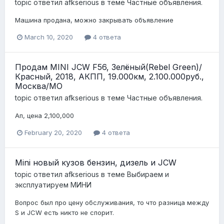
topic ответил
afkserious
в теме
Частные объявления.
Машина продана, можно закрывать объявление
March 10, 2020
4 ответа
Продам MINI JCW F56, Зелёный(Rebel Green)/
Красный, 2018, АКПП, 19.000км, 2.100.000руб.,
Москва/МО
topic ответил
afkserious
в теме
Частные объявления.
Ап, цена 2,100,000
February 20, 2020
4 ответа
Mini новый кузов бензин, дизель и JCW
topic ответил
afkserious
в теме
Выбираем и
эксплуатируем МИНИ
Вопрос был про цену обслуживания, то что разница между
S и JCW есть никто не спорит.