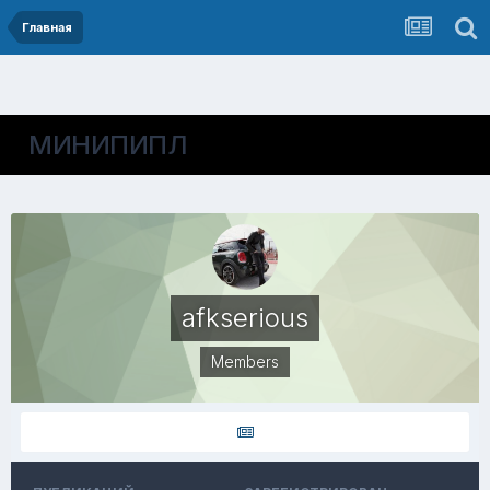
Главная
МИНИПИПЛ
afkserious
Members