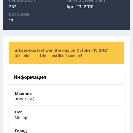
ПУБЛИКАЦИЙ
ЗАРЕГИСТРИРОВАН
252
April 13, 2018
DAYS WON
13
afkserious last won the day on October 15 2021
afkserious had the most liked content!
Информация
Машина
JCW (F56)
Пол
Минёр
Город