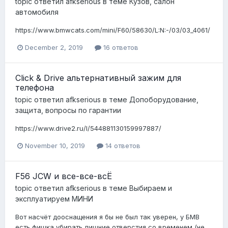
topic ответил
afkserious
в теме
Кузов, салон
автомобиля
https://www.bmwcats.com/mini/F60/58630/L:N:-/03/03_4061/
December 2, 2019
16 ответов
Click & Drive альтернативный зажим для
телефона
topic ответил
afkserious
в теме
Допоборудование,
защита, вопросы по гарантии
https://www.drive2.ru/l/544881130159997887/
November 10, 2019
14 ответов
F56 JCW и все-все-всЁ
topic ответил
afkserious
в теме
Выбираем и
эксплуатируем МИНИ
Вот насчёт дооснащения я бы не был так уверен, у БМВ
есть фишка убирать лишние отверстия со временем (не