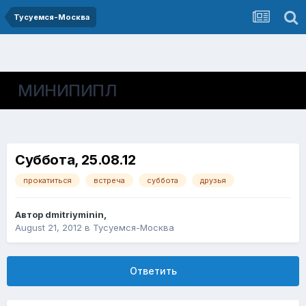
Тусуемся-Москва
МИНИПИПЛ
Суббота, 25.08.12
прокатиться
встреча
суббота
друзья
Автор
dmitriyminin
,
August 21, 2012
в
Тусуемся-Москва
Ответить