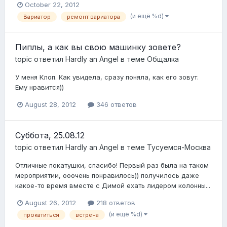
October 22, 2012
(и ещё %d)
Вариатор
ремонт вариатора
Пиплы, а как вы свою машинку зовете?
topic ответил
Hardly an Angel
в теме
Общалка
У меня Клоп. Как увидела, сразу поняла, как его зовут.
Ему нравится))
August 28, 2012
346 ответов
Суббота, 25.08.12
topic ответил
Hardly an Angel
в теме
Тусуемся-Москва
Отличные покатушки, спасибо! Первый раз была на таком
мероприятии, ооочень понравилось)) получилось даже
какое-то время вместе с Димой ехать лидером колонны...
August 26, 2012
218 ответов
(и ещё %d)
прокатиться
встреча