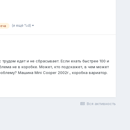
(и ещё %d)
реча
с трудом едет и не сбрасывает. Если ехать быстрее 100 и
облема не в коробке. Может, кто подскажет, в чем может
роблему? Машина Mini Cooper 2002г., коробка вариатор.
Вся активность