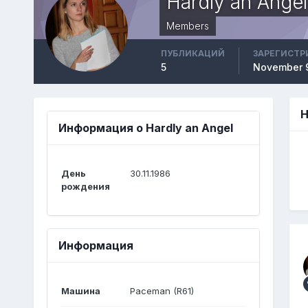
Hardly an Angel
Members
ПУБЛИКАЦИЙ
ЗАРЕГИСТР
5
November 9
H
Информация о Hardly an Angel
День
30.11.1986
рождения
Информация
Машина
Paceman (R61)