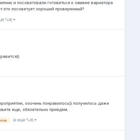
ипник и посоветовали готовиться к замене вариатора
ет кто посоветует хороший проверенный?
ещё %d)
нравится))
ероприятии, ооочень понравилось)) получилось даже
овите еще, обязательно приедем.
(и ещё %d)
реча