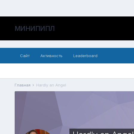
МИНИПИПЛ
Сайт
Активность
Leaderboard
Главная
Hardly an Angel