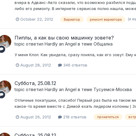
вчера в Адванс-Авто сказали, что возможно разбился подш
либо его ремонту. В интернете сервисов полно нашла, мож
(и 
October 22, 2012
Вариатор
ремонт вариатора
Пиплы, а как вы свою машинку зовете?
topic ответил
Hardly an Angel
в теме
Общалка
У меня Клоп. Как увидела, сразу поняла, как его зовут. Ему 
August 28, 2012
346 ответов
Суббота, 25.08.12
topic ответил
Hardly an Angel
в теме
Тусуемся-Москва
Отличные покатушки, спасибо! Первый раз была на таком м
какое-то время вместе с Димой ехать лидером колонны ) З
August 26, 2012
218 ответов
прокатиться
вст
Суббота, 25.08.12