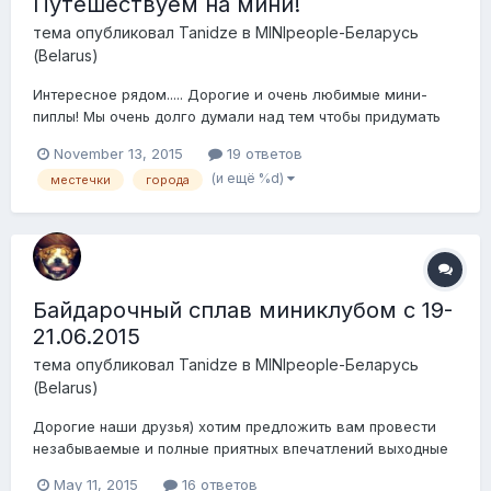
Путешествуем на мини!
тема опубликовал
Tanidze
в
MINIpeople-Беларусь
(Belarus)
Интересное рядом..... Дорогие и очень любимые мини-
пиплы! Мы очень долго думали над тем чтобы придумать
для нас всех что-нибудь интересное, познавательное,
November 13, 2015
19 ответов
увлекательное, новенькое и необычное! И хотим в итоге
(и ещё %d)
местечки
города
предложить вам принять участие в мини-покатушках на
выходные дни по нашим маленьким бел...
Байдарочный сплав миниклубом с 19-
21.06.2015
тема опубликовал
Tanidze
в
MINIpeople-Беларусь
(Belarus)
Дорогие наши друзья) хотим предложить вам провести
незабываемые и полные приятных впечатлений выходные
в кругу соратников на байдарочном сплаве по нашим
May 11, 2015
16 ответов