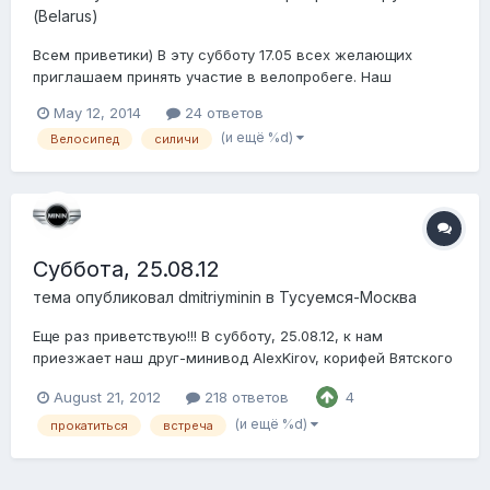
(Belarus)
Всем приветики) В эту субботу 17.05 всех желающих
приглашаем принять участие в велопробеге. Наш
маршрут минск-силичи. В Силичах нас ждет
May 12, 2014
24 ответов
арендованная беседка и вкусные угощения и хорошая
(и ещё %d)
Велосипед
силичи
компания))) С собой иметь велосипед, хорошее
настроение, бутылку( а с чем она будет решайте сами)))
Со време...
Суббота, 25.08.12
тема опубликовал
dmitriyminin
в
Тусуемся-Москва
Еще раз приветствую!!! В субботу, 25.08.12, к нам
приезжает наш друг-минивод AlexKirov, корифей Вятского
движения и первопроходец на MINI в Кирове. По сему
August 21, 2012
218 ответов
4
желающим неспешно прокатится по ночной Москве на
любимых машинках и пообщаться за кружечкой кофе в
(и ещё %d)
прокатиться
встреча
уютном кафе, предлагаю собраться в 22.30 на...