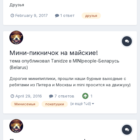
Друзья
February 9, 2017
1 ответ
друзья
Мини-пикничок на майские!
тема опубликовал
Tanidze
в
MINIpeople-Беларусь
(Belarus)
Дорогие минипиплики, прошли наши бурные выходные с
ребятами из Питера и Москвы и mini просится на движуху)
Говорит : так хочу прокатиться с собратьями ажно
April 29, 2016
7 ответов
1
решетка радиатора болит)) Так вот есть предложение
собраться всем в нашу небольшую миникучку и
(и ещё %d)
Минисемья
покатушки
прокатиться немного за город) Подышать свежим...