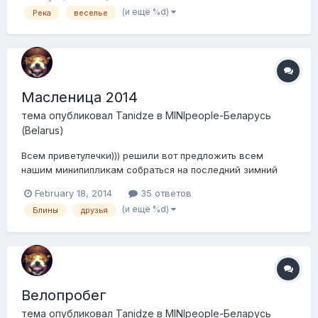
белорусским джунглям))) сплав состоиться с 19-
(и ещё %d)
Река
веселье
21.06.2015. С пятницы по воскресенье. Первая ночевка
будет в палатке на берегу реки. Вторая ночевка...
Масленица 2014
тема опубликовал
Tanidze
в
MINIpeople-Беларусь
(Belarus)
Всем приветулечки))) решили вот предложить всем
нашим минипипликам собраться на последний зимний
мини завтрак) и он как раз выпадает на дни празднования
February 18, 2014
35 ответов
масленицы))))) Посоветовались с ребятами - Жора
(и ещё %d)
Блины
друзья
любезно предложил отметить сие деяние в мини-отеле
"ля-менска" Итак блинная масленица планируется...
Велопробег
тема опубликовал
Tanidze
в
MINIpeople-Беларусь