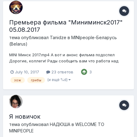
Премьера фильма "Миниминск2017"
05.08.2017
тема опубликовал
Tanidze
в
MINIpeople-Беларусь
(Belarus)
MINI Минск 2017.mp4 А вот и анонс фильма подоспел
Дорогие, коллеги! Рады сообщить вам что работа над
фильмом "МиниМинск2017" вовсю кипит и будет
July 10, 2017
23 ответов
3
завершена к 5 августа 2017 года. Это суббота и поэтому
все могут спокойно выспавшись и выпив кто чего
(и ещё %d)
зож
грибы
примчаться к нам на вечерний просмотр под...
Я новичок
тема опубликовал
НАДЮША
в
WELCOME TO
MINIPEOPLE