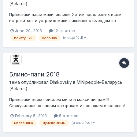
(Belarus)
Приветики наши минипиплики. Хотим предложить всем
встретиться и устроить мини-пикничек с выездом за
черту города. Думали долго какой лучше вариант
June 20, 2018
12 ответов
предложить и остановились на варианте - устроить
(и ещё %d)
покатушки
колонна
пикничек в нашем Домике в 70км от Минска. Хорошее
расстояние чтобы прокатиться в колонне и поиграть...
Блино-пати 2018
тема опубликовал
Dimkovsky
в
MINIpeople-Беларусь
(Belarus)
Приветики всем привсем мини и макси пиплам!!!!
Соскучились по нашим завтракам и поездкам в колонне!
Надеемся с приходом весны и тепла оживимся и будем
February 5, 2018
5 ответов
встречаться чаще))) На носу у нас МАСЛЕНИЦА 2018 и есть
(и ещё %d)
масленица
чучело зимы
отличный повод встретиться и немного потрясти
косточками) В этом году она отмечается раньше...