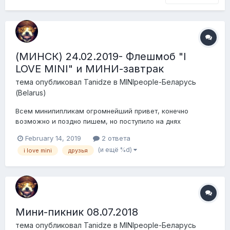
(МИНСК) 24.02.2019- Флешмоб "I
LOVE MINI" и МИНИ-завтрак
тема опубликовал
Tanidze
в
MINIpeople-Беларусь
(Belarus)
Всем минипипликам огромнейший привет, конечно
возможно и поздно пишем, но поступило на днях
приглашение присоединится к флешмобу I LOVE MINI.
February 14, 2019
2 ответа
Поддержим наше минипипловское семейство?
(и ещё %d)
i love mini
друзья
Отпишитесь кто сможет пожалуйста. Многие миниводы не
могут в этот день, поэтому мы немного смещаем дату...
Мини-пикник 08.07.2018
тема опубликовал
Tanidze
в
MINIpeople-Беларусь