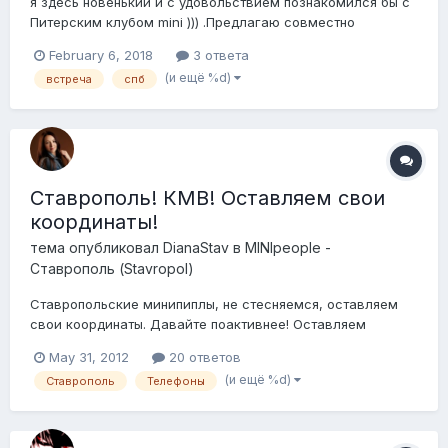
я здесь новенький и с удовольствием познакомился бы с
Питерским клубом mini ))) .Предлагаю совместно
покататься на сноубордах и г. лыжах
February 6, 2018
3 ответа
(и ещё %d)
встреча
спб
Ставрополь! КМВ! Оставляем свои
координаты!
тема опубликовал
DianaStav
в
MINIpeople -
Ставрополь (Stavropol)
Ставропольские минипиплы, не стесняемся, оставляем
свои координаты. Давайте поактивнее! Оставляем
модель, цвет, гос. номер, особые приметы)))и свое имя,
May 31, 2012
20 ответов
телефон, емейл.
(и ещё %d)
Ставрополь
Телефоны