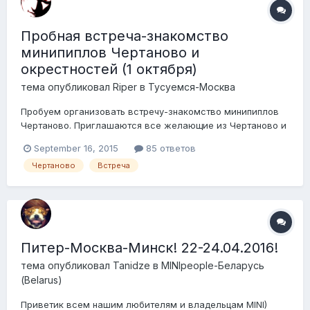
Пробная встреча-знакомство
минипиплов Чертаново и
окрестностей (1 октября)
тема опубликовал
Riper
в
Тусуемся-Москва
Пробуем организовать встречу-знакомство минипиплов
Чертаново. Приглашаются все желающие из Чертаново и
других районов Москвы. Мое предложение: Дата
September 16, 2015
85 ответов
проведения: 01 октября 2015 (выходные могут быть заняты
Чертаново
Встреча
своими делами, а четверг известная «маленькая
пятница»). Время начала: 20:00 Место проведен...
Питер-Москва-Минск! 22-24.04.2016!
тема опубликовал
Tanidze
в
MINIpeople-Беларусь
(Belarus)
Приветик всем нашим любителям и владельцам MINI)