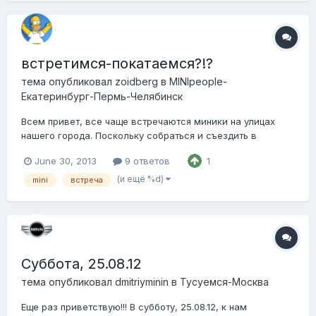
встретимся-покатаемся?!?
тема опубликовал
zoidberg
в
MINIpeople-
Екатеринбург-Пермь-Челябинск
Всем привет, все чаще встречаются миники на улицах
нашего города. Поскольку собраться и съездить в
челябинск непостижимое дело , то для начала предлагаю
June 30, 2013
9 ответов
1
организовать мини встречу в екб, познакомиться и
прокатиться по городу))) кто что думает?? вопросы
(и ещё %d)
mini
встреча
предложения в студию. п.с. предлагаю организов...
Суббота, 25.08.12
тема опубликовал
dmitriyminin
в
Тусуемся-Москва
Еще раз приветствую!!! В субботу, 25.08.12, к нам