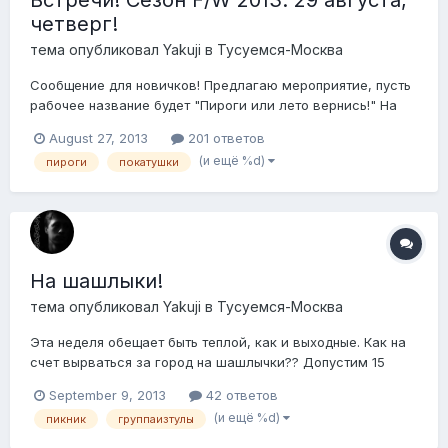
четверг!
тема опубликовал
Yakuji
в
Тусуемся-Москва
Сообщение для новичков! Предлагаю мероприятие, пусть
рабочее название будет "Пироги или лето вернись!" На
прошедшем завтраке, однозначно понял что с возрастом
August 27, 2013
201 ответов
все труднее найти в себе смелость познакомиться
(и ещё %d)
пироги
покатушки
первым, отсюда разговоры вел только с соседями по
столику, cas-alexi привет! Общего знаком...
На шашлыки!
тема опубликовал
Yakuji
в
Тусуемся-Москва
Эта неделя обещает быть теплой, как и выходные. Как на
счет вырваться за город на шашлычки?? Допустим 15
сентября в воскресенье?!
September 9, 2013
42 ответов
(и ещё %d)
пикник
группаизтулы