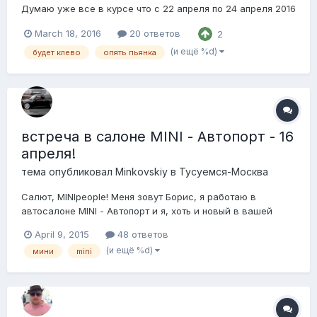
Думаю уже все в курсе что с 22 апреля по 24 апреля 2016
к нам в гости заглянет наша минипипловская семья из
March 18, 2016
20 ответов
2
Питера, Москвы и даже из Киева)) Мы готовимся вовсю и
ждем всех в гости. Время проведем весело и интересно.
(и ещё %d)
будет клево
опять пьянка
Все будет уютно и по-домашнему ле...
встреча в салоне MINI - Автопорт - 16
апреля!
тема опубликовал
Minkovskiy
в
Тусуемся-Москва
Салют, MINIpeople! Меня зовут Борис, я работаю в
автосалоне MINI - Автопорт и я, хоть и новый в вашей
тусовке, но уже успел полюбить эти автомобили всем
April 9, 2015
48 ответов
сердцем! Мне, как и моим коллегам, было бы очень
(и ещё %d)
мини
mini
интересно пообщаться с другими владельцами Мини и мы
решили сделать грандиозную вечеринку в чест...