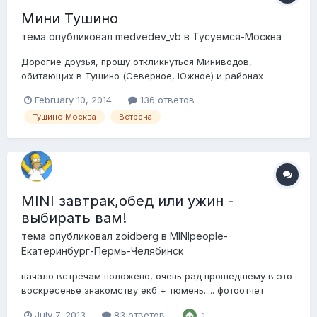
Мини Тушино
тема опубликовал
medvedev_vb
в
Тусуемся-Москва
Дорогие друзья, прошу откликнуться Миниводов,
обитающих в Тушино (Северное, Южное) и районах
прилегающих. Возможно, удастся собрать народ "на
February 10, 2014
136 ответов
районе", встретимся, пообщаемся. Можно рассмотреть
Тушино Москва
Встреча
варианты совместного веселого времяпрепровождения.
Можно и организовать поездки в гости на пироги и
чаепити...
MINI завтрак,обед или ужин -
выбирать вам!
тема опубликовал
zoidberg
в
MINIpeople-
Екатеринбург-Пермь-Челябинск
начало встречам положено, очень рад прошедшему в это
воскресенье знакомству екб + тюмень..... фотоотчет
будет..... ЕКБ и гости города предлагаю организоваться
July 7, 2013
83 ответов
1