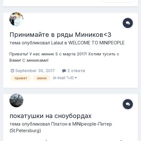
Принимайте в ряды Миников<3
тема опубликовал
Lalaut
в
WELCOME TO MINIPEOPLE
Приветы! У нас миник S с марта 2017! Хотим тусить с
Вами! С миниками!
September 30, 2017
2 ответа
(и ещё %d)
привет
мини
покатушки на сноубордах
тема опубликовал
Платон
в
MINIpeople-Питер
(St.Petersburg)