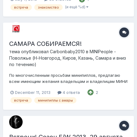
компанией на очередную встречу....ююююхууу)))))))
договариваемся об удобном времени для всех
(и ещё %d)
встреча
знакомство
участников встречи, выбираем место, прекрасно...
САМАРА СОБИРАЕМСЯ!
тема опубликовал
Carbonbaby2010
в
MINIPeople -
Поволжье (Н-Новгород, Киров, Казань, Самара и вниз
по течению)
По многочисленным просьбам минипиплов, предлагаю
всем имеющим желания владельцам и владелицам МИНИ
Самары, а так же бывшим владельцам или желающим
December 11, 2013
4 ответа
2
ими стать собраться на следующей неделе в будний
вечерок на площади Куйбышева. Давненько мы не
встреча
минипиплы с амары
организовывались, а посему пора бы! Желающие могут
покатат...
Встречи! Сезон F/W 2013. 29 августа,