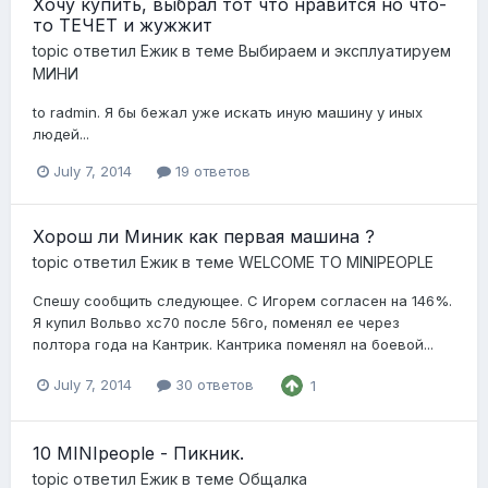
Хочу купить, выбрал тот что нравится но что-
то ТЕЧЕТ и жужжит
topic ответил
Ежик
в теме
Выбираем и эксплуатируем
МИНИ
to radmin. Я бы бежал уже искать иную машину у иных
людей...
July 7, 2014
19 ответов
Хорош ли Миник как первая машина ?
topic ответил
Ежик
в теме
WELCOME TO MINIPEOPLE
Спешу сообщить следующее. С Игорем согласен на 146%.
Я купил Вольво хс70 после 56го, поменял ее через
полтора года на Кантрик. Кантрика поменял на боевой...
July 7, 2014
30 ответов
1
10 MINIpeople - Пикник.
topic ответил
Ежик
в теме
Общалка