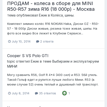
ПРОДАМ - колеса в сборе для MINI
R50-R57 зима R16 (18 000р) - Москва
тема опубликовал
Ежик
в
Колёса, шины.
Комплект зимних колёс R16 NOKIAN Haka, Диски OZ - R50-
57 - 18 000р Диски живые, резина тоже живая, шипы. На
фото все видно Все лежит в Клубном Сервисе...
July 10, 2014
2 ответа
Cooper S VS Polo GTI
topic ответил
Ежик
в теме
Выбираем и эксплуатируем
МИНИ
Могу сравнить R56, Golf R 4*4 (400 сил) и R53. 56й утиль.
Такой Гольф едет и рулится лучше любого Мини. R53 (в
моем случае 52) очень теплый и душевный гей транспорт.
July 8, 2014
35 ответов
1