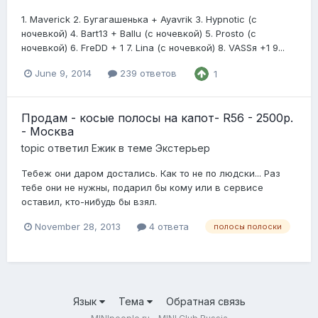
1. Maverick 2. Бугагашенька + Ayavrik 3. Hypnotic (с
ночевкой) 4. Bart13 + Ballu (с ночевкой) 5. Prosto (с
ночевкой) 6. FreDD + 1 7. Lina (с ночевкой) 8. VASSя +1 9...
June 9, 2014
239 ответов
1
Продам - косые полосы на капот- R56 - 2500р.
- Москва
topic ответил
Ежик
в теме
Экстерьер
Тебеж они даром достались. Как то не по людски... Раз
тебе они не нужны, подарил бы кому или в сервисе
оставил, кто-нибудь бы взял.
November 28, 2013
4 ответа
полосы полоски
Язык
Тема
Обратная связь