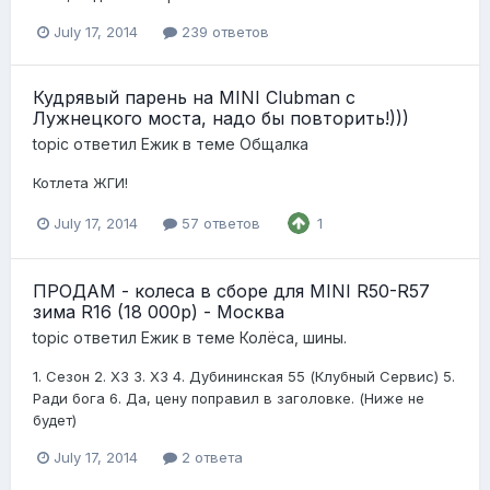
July 17, 2014
239 ответов
Кудрявый парень на MINI Clubman с
Лужнецкого моста, надо бы повторить!)))
topic ответил
Ежик
в теме
Общалка
Котлета ЖГИ!
July 17, 2014
57 ответов
1
ПРОДАМ - колеса в сборе для MINI R50-R57
зима R16 (18 000р) - Москва
topic ответил
Ежик
в теме
Колёса, шины.
1. Сезон 2. ХЗ 3. ХЗ 4. Дубининская 55 (Клубный Сервис) 5.
Ради бога 6. Да, цену поправил в заголовке. (Ниже не
будет)
July 17, 2014
2 ответа