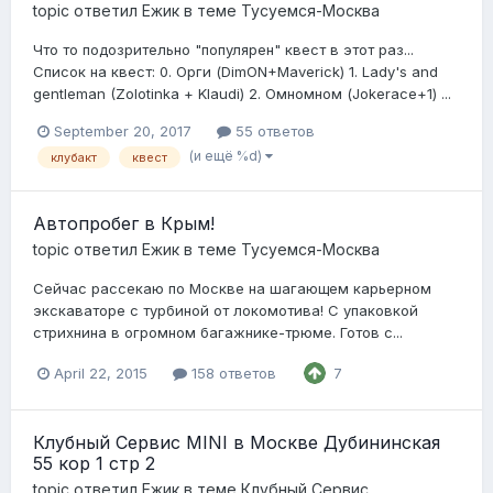
topic ответил
Ежик
в теме
Тусуемся-Москва
Что то подозрительно "популярен" квест в этот раз...
Список на квест: 0. Орги (DimON+Maverick) 1. Lady's and
gentleman (Zolotinka + Klaudi) 2. Омномном (Jokerace+1) ...
September 20, 2017
55 ответов
(и ещё %d)
клубакт
квест
Автопробег в Крым!
topic ответил
Ежик
в теме
Тусуемся-Москва
Сейчас рассекаю по Москве на шагающем карьерном
экскаваторе с турбиной от локомотива! С упаковкой
стрихнина в огромном багажнике-трюме. Готов с...
April 22, 2015
158 ответов
7
Клубный Сервис MINI в Москве Дубининская
55 кор 1 стр 2
topic ответил
Ежик
в теме
Клубный Сервис