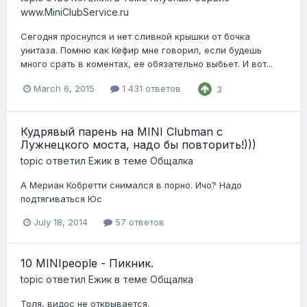
www.MiniClubService.ru
Сегодня проснулся и нет сливной крышки от бочка
унитаза. Помню как Кефир мне говорил, если будешь
много срать в коментах, ее обязательно выбьет. И вот...
March 6, 2015
1 431 ответов
3
Кудрявый парень на MINI Clubman с
Лужнецкого моста, надо бы повторить!)))
topic ответил
Ежик
в теме
Общалка
А Мериан Кобретти снимался в порно. Ичо? Надо
подтягиваться Юс
July 18, 2014
57 ответов
10 MINIpeople - Пикник.
topic ответил
Ежик
в теме
Общалка
Толя, видос не открывается.