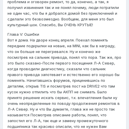
проблема и оговорен ремонт, то да, конечно, а так, я
получил извинения так и не понял почему, люди потратили
не один час, что бы я добрался домой без приключений и
сделали это безвозмездно. Вообщем, для меня это был
культурный шок. Спасибо, Вы ОЧЕНЬ КРУТЫЕ!
Глава V: Ошибки
Вот я дома. На дворе конец апреля. Поехал поменять
передние подкрылки на новые, на MINI, как бы в награду,
что он больше не перегревался. Ну и конечно же
посмотрев на сальник привода, понял что пора. Так же, про
это было сказано-После первого посещения Л-А Север,
когда проводили диагностику, сказали что сальник
правого привода запотевает и естественно его хорошо бы
поменять. Начитавшись форумов, приценившись по
деталям, открыв TIS и посмотрев пост на DRIVE2 что там
кусок нужно отпилить что бы АКПП не снимать. Было
принято решение искать сервис, т.к. впечатления были ну
очень неопределенные по поводу продолжения ремонтов в
Л-А Север. Ну и что Вы думаете, глава же не просто так
называется Посмотрев описание работы, понял, что
запостил его Л-А, так еще и замену промежуточного
подшипника так красиво описали, что не нужен Вам