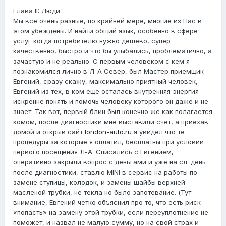
Глава II: Люди
Мы все очень разные, по крайней мере, многие из Нас в
этом убеждены. И найти общий язык, особенно в сфере
услуг когда потребителю нужно дешево, супер
качественно, быстро и что бы улыбались, проблематично, а
зачастую и не реально. С первым человеком с кем я
познакомился лично в Л-А Север, был Мастер приемщик
Евгений, сразу скажу, максимально приятный человек,
Евгений из тех, в ком еще осталась внутренняя энергия
искренне понять и помочь человеку которого он даже и не
знает. Так вот, первый блин был конечно же как полагается
комом, после диагностики мне выставили счет, а приехав
домой и открыв сайт
london-auto.ru
я увидел что те
процедуры за которые я оплатил, бесплатны при условии
первого посещения Л-А. Списались с Евгением,
оперативно закрыли вопрос с деньгами и уже на сл. день
после диагностики, ставлю MINI в сервис на работы по
замене ступицы, колодок, и замены шайбы верхней
масленой трубки, не текла но было запотевание. (Тут
внимание, Евгений четко объяснил про то, что есть риск
«попасть» на замену этой трубки, если переуплотнение не
поможет, и назвал не малую сумму, но на свой страх и