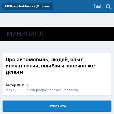
MINIpeople-Москва (Moscow)
МИНИПИПЛ
Про автомобиль, людей, опыт,
впечатления, ошибки и конечно же
деньги.
Автор
RuMiS
,
May 5, 2023
в
MINIpeople-Москва (Moscow)
Ответить