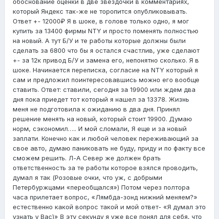
обоснование оценки в две звездочки в комментариях,
который Яндекс так-же не торопится опубликовывать.
Ответ +- 12000₽ Я в шоке, в голове только одно, я мог
купить за 13400 фирмы NTY и просто поменять полностью
на новый. А тут Б/У и те работы которые должны были
сделать за 6800 что бы я остался счастлив, уже сделают
+- за 12к привод Б/У и замена его, непонятно сколько. Я в
шоке. Начинается переписка, согласие на NTY который я
сам и предложил поинтересовавшись можно его вообще
ставить. Ответ: ставили, сегодня за 19900 или ждем два
дня пока приедет тот который я нашел за 13378. Жизнь
меня не подготовила к ожиданию в два дня. Принял
решение менять на новый, который стоит 19900. Думаю
норм, сэкономил….. И мой сломали, Я еще и за новый
заплати. Конечно как и любой человек переживающий за
свое авто, думаю паниковать не буду, приду и по факту все
сможем решить. Л-А Север же должен брать
ответственность за те работы которое взялся проводить,
думал я так (Розовые очки, что уж, с добрыми
Петербуржцами «переобщался») Потом через полтора
часа прилетает вопрос, «Лямбда-зонд нижний меняем?»
естественно какой вопрос такой и мой ответ- «Я думал это
узнать у Вас)» В эту секунду я уже все понял для себя, что