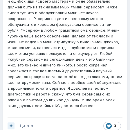
и ошибок ищи «своего мастера» и он не обязательно
должен быть из так называемых «мини сервисов». Я уже
писал тут, что в обслуживании мини нет ничего
сакрального: Р-серию по двс и навесному можно
обслуживать в хорошем французском сервисе за три
рубля; Ф-серию- в любом грамотном бмв сервисе. Мини-
публика чаще всего обеспечена, далека от тех части и
излишне падка на мини-атрибутику в виде юнион джеков,
моделек мини, наклеечек и тд - клубные мини сервисы
всем этим успешно пользуются и спекулируют. Любой
«клубный сервис» на сегодняшний день - это былинный
миф; это бизнес и ничего личного. Просто когда чел
приезжает в так называемый дружественный клубный
сервис, он проще и легче расстаётся с ден знаками, тк там
все по-дружески типа. Сейчас я вообще свой обслуживаю
в профильном тойота сервисе. Я доволен качеством
диагностики и работ и скажу, что бмв сервисам с их
апломб и понтами до них как до Луны. Ушло время всех
этих дружных семейных КС , остался бизнес !
Цитата
3