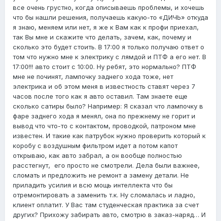
все очень грустно, когда описываешь проблемы, и хочешь
что бы нашли решения, получаешь какую-то «ДИЧЬ» откуда
я знаю, меняем или нет, я же к Вам как к профи приехал,
так Вы мне и скажите что делать, зачем, как, почему и
сколько это будет стоить. В 17:00 я только получаю ответ о
том что нужно мне к электрику с лямдой и ПТФ а его нет. В
17:00!!! авто стоит с 10:00. Ну ребят, это нормально? ПТФ
мне не починят, лампочку заднего хода тоже, нет
электрика и об этом меня в известность ставят через 7
часов после того как я авто оставил. Там знаете еще
сколько сатиры было? Например: Я сказал что лампочку в
фаре заднего хода я менял, она по прежнему не горит и
вывод что что-то с контактом, проводкой, патроном мне
известен. И такие как патрубок нужно проверить который к
коробу с воздушным фильтром идет а потом капот
открываю, как авто забрал, а он вообще полностью
расстегнут, его просто не смотрели. Дела были важнее,
сломать и предложить не ремонт а замену детали. Не
приладить усилия и всю мощь интеллекта что бы
отремонтировать а заменить т.к. Ну сломалась и ладно,
клиент оплатит. У Вас там студенческая практика за счет
других? Прихожу забирать авто, смотрю в заказ-наряд… И