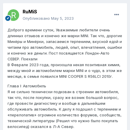
RuMiS
Опубликовано
May 5, 2023
Доброго времени суток, Уважаемые любители очень
длинных отзывов и конечно же марки MINI. Так что, дорогие
Минёры и Минёрки, запасаемся терпением, вкусной едой и
читаем про автомобиль, людей, опыт, впечатления, ошибки
и конечно же деньги. Пост посвящается Лондон-Авто
СЕВЕР. Поехали
В Феврале 2023 года, произошла некая позитивная химия,
между мной и автомобилем марки MINI и о чудо, в этом же
месяце, в семье появился MINI COOPER S R56LCI 2010г.
Глава I: Автомобиль
Я не сильно технически подкован в строении автомобиля,
так что, после покупки, сразу же возник большой вопрос,
где провести диагностику и вообще в дальнейшем
обслуживать автомобиль. К делу я подошел с терпением и
«перелопатив» огромное количество форумов, сообществ,
технической литературы (Решил что нужно было покупать
велосипед) оказался в Л-А Север.