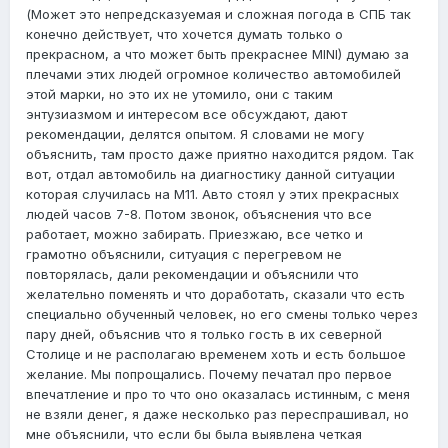
(Может это непредсказуемая и сложная погода в СПБ так
конечно действует, что хочется думать только о
прекрасном, а что может быть прекраснее MINI) думаю за
плечами этих людей огромное количество автомобилей
этой марки, но это их не утомило, они с таким
энтузиазмом и интересом все обсуждают, дают
рекомендации, делятся опытом. Я словами не могу
объяснить, там просто даже приятно находится рядом. Так
вот, отдал автомобиль на диагностику данной ситуации
которая случилась на М11. Авто стоял у этих прекрасных
людей часов 7-8. Потом звонок, объяснения что все
работает, можно забирать. Приезжаю, все четко и
грамотно объяснили, ситуация с перегревом не
повторялась, дали рекомендации и объяснили что
желательно поменять и что доработать, сказали что есть
специально обученный человек, но его смены только через
пару дней, объяснив что я только гость в их северной
Столице и не располагаю временем хоть и есть большое
желание. Мы попрощались. Почему печатал про первое
впечатление и про то что оно оказалась истинным, с меня
не взяли денег, я даже несколько раз переспрашивал, но
мне объяснили, что если бы была выявлена четкая