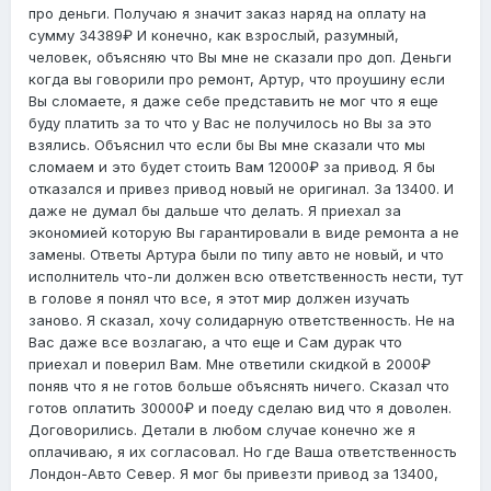
про деньги. Получаю я значит заказ наряд на оплату на
сумму 34389₽ И конечно, как взрослый, разумный,
человек, объясняю что Вы мне не сказали про доп. Деньги
когда вы говорили про ремонт, Артур, что проушину если
Вы сломаете, я даже себе представить не мог что я еще
буду платить за то что у Вас не получилось но Вы за это
взялись. Объяснил что если бы Вы мне сказали что мы
сломаем и это будет стоить Вам 12000₽ за привод. Я бы
отказался и привез привод новый не оригинал. За 13400. И
даже не думал бы дальше что делать. Я приехал за
экономией которую Вы гарантировали в виде ремонта а не
замены. Ответы Артура были по типу авто не новый, и что
исполнитель что-ли должен всю ответственность нести, тут
в голове я понял что все, я этот мир должен изучать
заново. Я сказал, хочу солидарную ответственность. Не на
Вас даже все возлагаю, а что еще и Сам дурак что
приехал и поверил Вам. Мне ответили скидкой в 2000₽
поняв что я не готов больше объяснять ничего. Сказал что
готов оплатить 30000₽ и поеду сделаю вид что я доволен.
Договорились. Детали в любом случае конечно же я
оплачиваю, я их согласовал. Но где Ваша ответственность
Лондон-Авто Север. Я мог бы привезти привод за 13400,