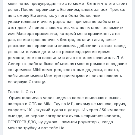
меня четко предупредил что это может быть и что это стоит
денег. После переписки с Евгением, вновь запись. Приехал
не в смену Евгения, т.к. у него была более чем
уважительная и очень радостная причина не работать в
этот день. И новое знакомство, честно пытался вспомнить
имя Мастера приемщика, который меня принимал в этот
раз, но все прошло очень быстро, оставил авто, связь
держали по переписке и звонкам, добавили в заказ-наряд
дополнительные детали по рекомендации во время
ремонта, все согласовали и авто остался ночевать в Л-А
Север т.к. работа была объемная+мое огромное опоздание
ко времени. MINI осмотрел, крохотные доделки, оплата,
забывание имени Мастера приемщика и поехал покорять
северную Столицу.
Глава III: Опыт
Ориентировочно через неделю после описанного выше,
поездка в СПБ на MINI. Еду по М11, никому не мешаю, круиз,
скорость 110 , жуткий туман и дождь. И через 350 км после
выезда, на экране загорается очень неприятная новость,
ПЕРЕГРЕВ ДВС, ну думаю… помыли радиаторы, когда
меняли трубку и вот тебе На.