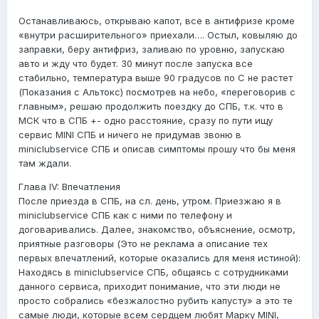
Останавливаюсь, открываю капот, все в антифризе кроме
«внутри расширительного» приехали…. Остыл, ковыляю до
заправки, беру антифриз, заливаю по уровню, запускаю
авто и жду что будет. 30 минут после запуска все
стабильно, температура выше 90 градусов по С не растет
(Показания с Альтокс) посмотрев на небо, «переговорив с
главным», решаю продолжить поездку до СПБ, т.к. что в
МСК что в СПБ +- одно расстояние, сразу по пути ищу
сервис MINI СПБ и ничего не придумав звоню в
miniclubservice СПБ и описав симптомы прошу что бы меня
там ждали.
Глава IV: Впечатления
После приезда в СПБ, на сл. день, утром. Приезжаю я в
miniclubservice СПБ как с ними по телефону и
договаривались. Далее, знакомство, объяснение, осмотр,
приятные разговоры (Это не реклама а описание тех
первых впечатлений, которые оказались для меня истиной):
Находясь в miniclubservice СПБ, общаясь с сотрудниками
данного сервиса, приходит понимание, что эти люди не
просто собрались «безжалостно рубить капусту» а это те
самые люди, которые всем сердцем любят Марку MINI,