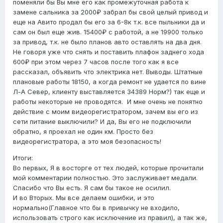
поменяли бы Вы мне его как промежуточная работа к
замене сальника за 2000₽ забрал бы свой целый привод и
еще на Авито продал бы его за 6-8к т.к. все пыльники да и
сам он был еще жив. 15400₽ с работой, а не 19900 только
за привод, т.к. не было планов авто оставлять на два дня.
Не говоря уже что снять и поставить плафон заднего хода
600₽ при этом через 7 часов после того как я все
рассказал, объявить что электрика нет. Выводы. Штатные
плановые работы 18150, а когда ремонт не удается по вине
Л-А Север, клиенту выставляется 34389 Норм?) так еще и
работы некоторые не проводятся. И мне очень не понятно
действие с моим видеорегистратором, зачем вы его из
сети питание выключили? И да, Вы его не подключили
обратно, я проехал не один км. Просто без
видеорегистратора, а это моя безопасность!
Итоги:
Во первых, Я в восторге от тех людей, которые прочитали
мой комментарии полностью. Это заслуживает медали.
Спасибо что Вы есть. Я сам бы такое не осилил.
И во Вторых. Мы все делаем ошибки, и это
нормально(Главное что бы в привычку не входило,
использовать строго как исключение из правил), а так же,