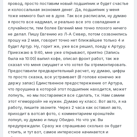
провод, просто поставим новый подшипник и будет счастье
и колоссальная экономия денег. Да, подшипник у меня
тоже немного был не в духе. Так все расписали, ну думаю
я просто все надумал, и реально все это совпадения и
случайности, тем более Евгений мне точно плохого ничего
не делал. Пишу Евгению из Л-А Север, потом созвонились
прошу на 2 мая, говорит точно нет ближайшее только 4 и
будет Артур. Ну, горит же, уже все решил, поеду к Артуру.
Приезжаю в 9:40, мне уже открывают, приятно (Запись
была на 10:00) выпил кофе, описал фронт работ, так же
сказал что меня смущает и что хотел бы отремонтировать.
Предоставили предварительный расчет, ну думаю, цифры
то просто сказка, все устраивает (В голове конечно же
держу запас) Единственное предостережение от Артура,
что проушина в которой этот подшипник находится, может
лопнуть, но мы постараемся все сделать, т.к. Нам самим
этот «геморрой» не нужен. Думаю ну класс. Вот авто, я на
работу, пишите звоните. Через 2 часа как оставил авто,
приходит в вотсап фото, с комментарием кронштейн
лопнул, ну думаю и пишу Обидно. Но что уж. Вы
предупреждали. Сразу же спрашиваю сколько он будет
стоить, и тут вот, самое интересное начинается и