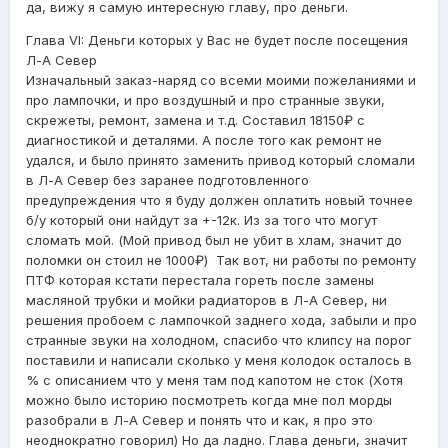
да, вижу я самую интересную главу, про деньги.
Глава VI: Деньги которых у Вас не будет после посещения
Л-А Север
Изначальный заказ-наряд со всеми моими пожеланиями и
про лампочки, и про воздушный и про странные звуки,
скрежеты, ремонт, замена и т.д. Составил 18150₽ с
диагностикой и деталями. А после того как ремонт не
удался, и было принято заменить привод который сломали
в Л-А Север без заранее подготовленного
предупреждения что я буду должен оплатить новый точнее
б/у который они найдут за +-12к. Из за того что могут
сломать мой. (Мой привод был не убит в хлам, значит до
поломки он стоил не 1000₽) Так вот, ни работы по ремонту
ПТФ которая кстати перестала гореть после замены
масляной трубки и мойки радиаторов в Л-А Север, ни
решения пробоем с лампочкой заднего хода, забыли и про
странные звуки на холодном, спасибо что клипсу на порог
поставили и написали сколько у меня колодок осталось в
% с описанием что у меня там под капотом не сток (Хотя
можно было историю посмотреть когда мне пол морды
разобрали в Л-А Север и понять что и как, я про это
неоднократно говорил) Но да ладно. Глава деньги, значит