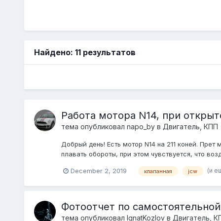
Найдено: 11 результатов
Работа мотора N14, при откры
тема опубликовал
napo_by
в
Двигатель, КПП
Добрый день! Есть мотор N14 на 211 коней. Пре
плавать обороты, при этом чувствуется, что воз
(и е
December 2, 2019
клапанная
jcw
Фотоотчет по самостоятельной
тема опубликовал
IgnatKozlov
в
Двигатель, К