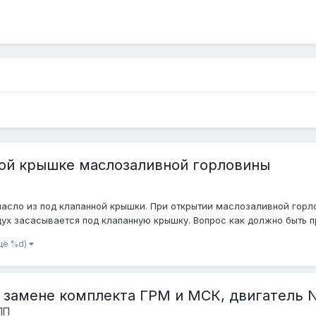
той крышке маслозаливной горловины
т масло из под клапанной крышки. При открытии маслозаливной гор
дух засасывается под клапанную крышку. Вопрос как должно быть пра
щё %d)
 замене комплекта ГРМ и МСК, двигатель 
ПП