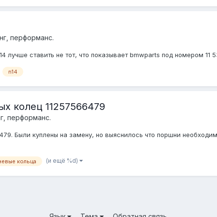
нг, перформанс.
14 лучше ставить не тот, что показывает bmwparts под номером 11 53
n14
х колец 11257566479
г, перформанс.
9. Были куплены на замену, но выяснилось что поршни необходимо
(и ещё %d)
евые кольца
Язык
Тема
Обратная связь