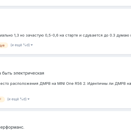
ально 1,3 но зачастую 0,5-0,6 на старте и сдувается до 0.3 думаю 
(и ещё %d)
дув
 быть электрическая
сто расположения ДМРВ на MINI One R56 2. Идентичны ли ДМРВ на 
(и ещё %d)
F
перформанс.