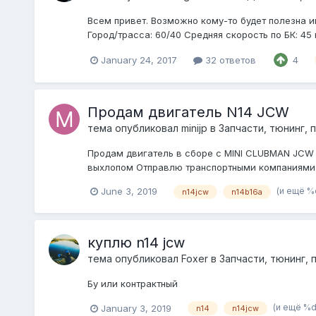
Всем привет. Возможно кому-то будет полезна ин
Город/трасса: 60/40 Средняя скорость по БК: 45 
January 24, 2017
32 ответов
4
Продам двигатель N14 JCW
тема опубликовал
minijp
в
Запчасти, тюнинг, 
Продам двигатель в сборе c MINI CLUBMAN JCW 
выхлопом Отправлю транспортными компаниями
(и ещё %
June 3, 2019
n14jcw
n14b16a
куплю n14 jcw
тема опубликовал
Foxer
в
Запчасти, тюнинг, 
Бу или контрактный
(и ещё %
January 3, 2019
n14
n14jcw