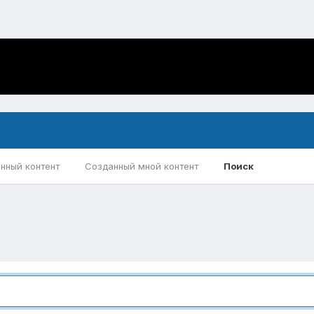
нный контент
Созданный мной контент
Поиск