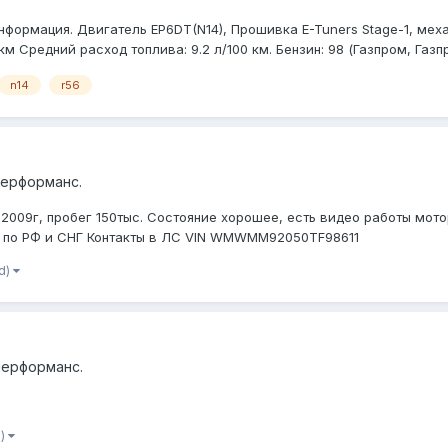
формация. Двигатель EP6DT(N14), Прошивка E-Tuners Stage-1, механ
км Средний расход топлива: 9.2 л/100 км. Бензин: 98 (Газпром, Газпр
n14
r56
перформанс.
2009г, пробег 150тыс. Состояние хорошее, есть видео работы мот
 по РФ и СНГ Контакты в ЛС VIN WMWMM92050TF98611
d)
перформанс.
d)