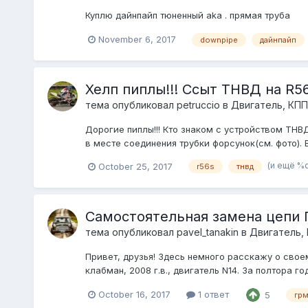
Куплю дайнпайп тюненный aka . прямая труба
November 6, 2017
downpipe
дайнпайп
Хелп пиплы!!! Ссыт ТНВД на R5
тема опубликовал
petruccio
в
Двигатель, КПП
Дорогие пиплы!!! Кто знаком с устройством ТНВ
в месте соединения трубки форсунок(см. фото). 
(и ещё %
October 25, 2017
r56s
тнвд
Самостоятельная замена цепи 
тема опубликовал
pavel_tanakin
в
Двигатель,
Привет, друзья! Здесь немного расскажу о своем
клабман, 2008 г.в., двигатель N14. За полтора г
October 16, 2017
1 ответ
5
гр