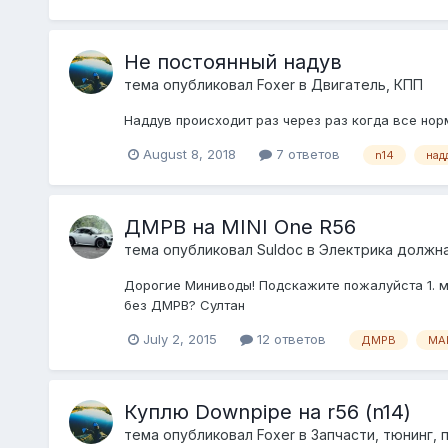
Не постоянный надув
тема опубликовал
Foxer
в
Двигатель, КПП
Наддув происходит раз через раз когда все норм
August 8, 2018
7 ответов
n14
над
ДМРВ на MINI One R56
тема опубликовал
Suldoc
в
Электрика должна
Дорогие Миниводы! Подскажите пожалуйста 1. ме
без ДМРВ? Султан
July 2, 2015
12 ответов
ДМРВ
MA
Куплю Downpipe на r56 (n14)
тема опубликовал
Foxer
в
Запчасти, тюнинг, 