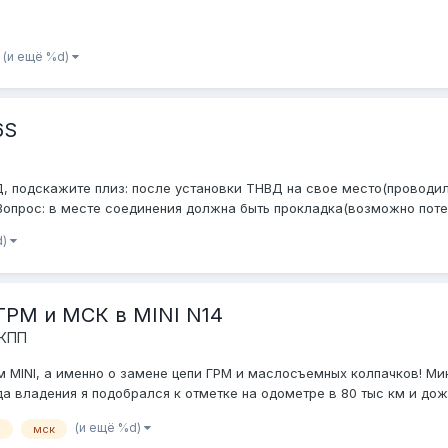
(и ещё %d)
6S
Д, подскажите плиз: после установки ТНВД на свое место(проводили
Вопрос: в месте соединения должна быть прокладка(возможно потер
d)
ГРМ и МСК в MINI N14
 КПП
 MINI, а именно о замене цепи ГРМ и маслосъемных колпачков! Мин
ода владения я подобрался к отметке на одометре в 80 тыс км и дожд
(и ещё %d)
м
мск