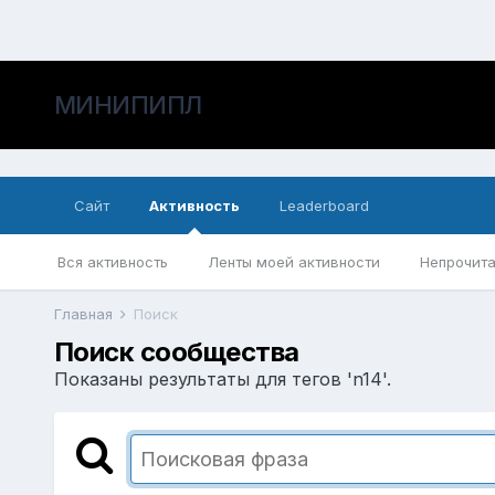
МИНИПИПЛ
Сайт
Активность
Leaderboard
Вся активность
Ленты моей активности
Непрочита
Главная
Поиск
Поиск сообщества
Показаны результаты для тегов 'n14'.