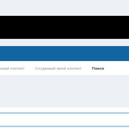
нный контент
Созданный мной контент
Поиск