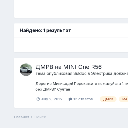
Найдено: 1 результат
ДМРВ на MINI One R56
тема опубликовал
Suldoc
в
Электрика должна
Дорогие Миниводы! Подскажите пожалуйста 1. ме
без ДМРВ? Султан
July 2, 2015
12 ответов
ДМРВ
MA
Главная
Поиск