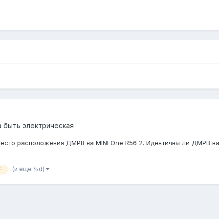
 быть электрическая
сто расположения ДМРВ на MINI One R56 2. Идентичны ли ДМРВ на 
(и ещё %d)
F