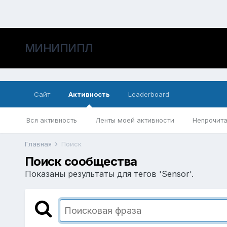
МИНИПИПЛ
Сайт
Активность
Leaderboard
Вся активность
Ленты моей активности
Непрочита
Главная
Поиск
Поиск сообщества
Показаны результаты для тегов 'Sensor'.