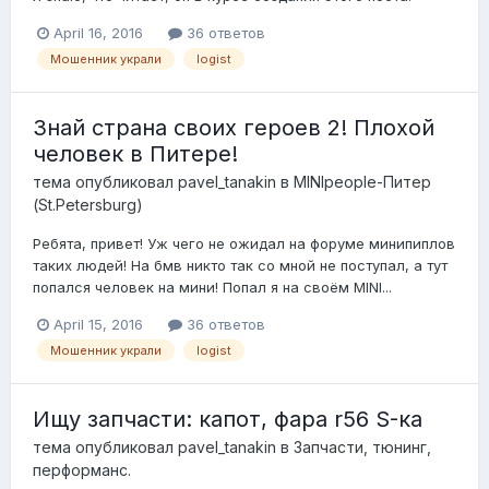
April 16, 2016
36 ответов
Мошенник украли
logist
Знай страна своих героев 2! Плохой
человек в Питере!
тема опубликовал
pavel_tanakin
в
MINIpeople-Питер
(St.Petersburg)
Ребята, привет! Уж чего не ожидал на форуме минипиплов
таких людей! На бмв никто так со мной не поступал, а тут
попался человек на мини! Попал я на своём MINI...
April 15, 2016
36 ответов
Мошенник украли
logist
Ищу запчасти: капот, фара r56 S-ка
тема опубликовал
pavel_tanakin
в
Запчасти, тюнинг,
перформанс.