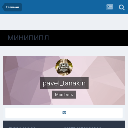
Главная
МИНИПИПЛ
pavel_tanakin
Members