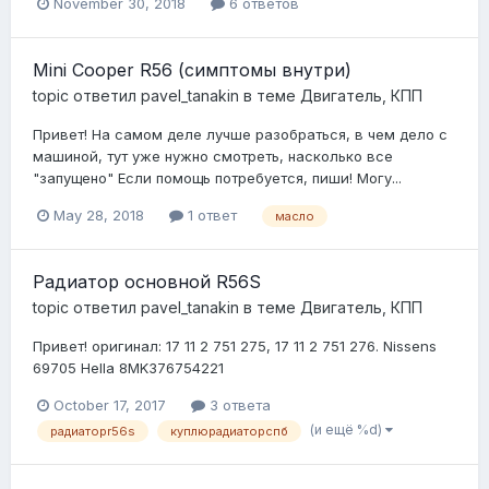
November 30, 2018
6 ответов
Mini Cooper R56 (симптомы внутри)
topic ответил
pavel_tanakin
в теме
Двигатель, КПП
Привет! На самом деле лучше разобраться, в чем дело с
машиной, тут уже нужно смотреть, насколько все
"запущено" Если помощь потребуется, пиши! Могу...
May 28, 2018
1 ответ
масло
Радиатор основной R56S
topic ответил
pavel_tanakin
в теме
Двигатель, КПП
Привет! оригинал: 17 11 2 751 275, 17 11 2 751 276. Nissens
69705 Hella 8MK376754221
October 17, 2017
3 ответа
(и ещё %d)
радиаторr56s
куплюрадиаторспб