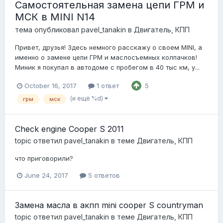
Самостоятельная замена цепи ГРМ и
МСК в MINI N14
тема опубликовал
pavel_tanakin
в
Двигатель, КПП
Привет, друзья! Здесь немного расскажу о своем MINI, а
именно о замене цепи ГРМ и маслосъемных колпачков!
Миник я покупал в автодоме с пробегом в 40 тыс км, у...
October 16, 2017
1 ответ
5
(и ещё %d)
грм
мск
Check engine Cooper S 2011
topic ответил
pavel_tanakin
в теме
Двигатель, КПП
что приговорили?
June 24, 2017
5 ответов
Замена масла в акпп mini cooper S countryman
topic ответил
pavel_tanakin
в теме
Двигатель, КПП