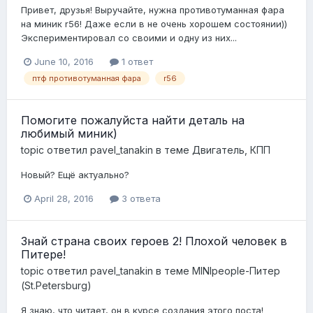
Привет, друзья! Выручайте, нужна противотуманная фара
на миник r56! Даже если в не очень хорошем состоянии))
Экспериментировал со своими и одну из них...
June 10, 2016
1 ответ
птф противотуманная фара
r56
Помогите пожалуйста найти деталь на
любимый миник)
topic ответил
pavel_tanakin
в теме
Двигатель, КПП
Новый? Ещё актуально?
April 28, 2016
3 ответа
Знай страна своих героев 2! Плохой человек в
Питере!
topic ответил
pavel_tanakin
в теме
MINIpeople-Питер
(St.Petersburg)
Я знаю, что читает, он в курсе создания этого поста!