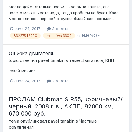
Масло действительно правильное было залито, его
просто менять часто надо, тогда проблем не будет. Каое
масло слилось черное? стружка была? как проымли...
June 24, 2017
3 ответа
(и ещё %d)
83227542290
mobil jws 3309
Ошибка двигателя.
topic ответил
pavel_tanakin
в теме
Двигатель, КПП
какой миник?
June 24, 2017
2 ответа
ПРОДАМ Clubman S R55, коричневый/
черный, 2008 г.в., АКПП, 82000 км,
670 000 руб.
тема опубликовал
pavel_tanakin
в
Частные
объявления.