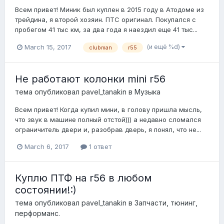
Всем привет! Миник был куплен в 2015 году в Атодоме из
трейдина, я второй хозяин. ПТС оригинал. Покупался с
пробегом 41 тыс км, за два года я наездил еще 41 тыс...
(и ещё %d)
March 15, 2017
clubman
r55
Не работают колонки mini r56
тема опубликовал
pavel_tanakin
в
Музыка
Всем привет! Когда купил мини, в голову пришла мысль,
что звук в машине полный отстой))) а недавно сломался
ограничитель двери и, разобрав дверь, я понял, что не...
March 6, 2017
1 ответ
Куплю ПТФ на r56 в любом
состоянии!:)
тема опубликовал
pavel_tanakin
в
Запчасти, тюнинг,
перформанс.