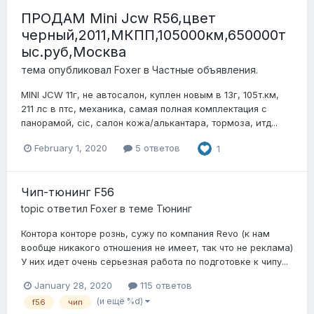
ПРОДАМ Mini Jcw R56,цвет
черный,2011,МКПП,105000км,650000т
ыс.руб,Москва
тема опубликовал
Foxer
в
Частные объявления.
MINI JCW 11г, не автосалон, куплен новым в 13г, 105т.км,
211 лс в птс, механика, самая полная комплектация с
панорамой, cic, салон кожа/алькантара, тормоза, итд...
February 1, 2020
5 ответов
1
Чип-тюнинг F56
topic ответил
Foxer
в теме
Тюнинг
Контора конторе рознь, сужу по компания Revo (к нам
вообще никакого отношения не имеет, так что не реклама)
У них идет очень серьезная работа по подготовке к чипу...
January 28, 2020
115 ответов
(и ещё %d)
f56
чип