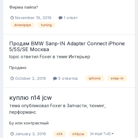
Фирма пайпа?
November 19, 2019
1 ответ
downpipe
tuning
Продам BMW Sanp-IN Adapter Connect iPhone
5/5S/SE Москва
topic ответил
Foxer
в теме
Интерьер
Продано
October 2, 2019
5 ответов
iphone
snap-in
куплю n14 jcw
тема опубликовал
Foxer
в
Запчасти, тюнинг,
перформанс.
Бу или контрактный
(и ещё %d)
January 3, 2019
n14
n14jcw