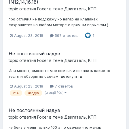
(N12,14,16,18)
topic ответил
Foxer
в теме
Двигатель, КПП
про отличия не подскажу но нагар на клапанах
сохраняется на любом моторе с прямым впрыском )
August 23, 2018
597 ответов
1
Не постоянный надув
topic ответил
Foxer
в теме
Двигатель, КПП
Или может, сможете мне помочь и показать какие то
тесты и обзоры по свечам, детону и тд
August 23, 2018
7 ответов
(и ещё %d)
n14
наддув
Не постоянный надув
topic ответил
Foxer
в теме
Двигатель, КПП
ну бенз у меня только 100 а по свечам что маник