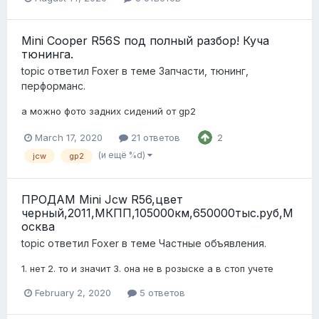
Mini Cooper R56S под полный разбор! Куча
тюнинга.
topic ответил
Foxer
в теме
Запчасти, тюнинг,
перформанс.
а можно фото задних сидений от gp2
March 17, 2020
21 ответов
2
(и ещё %d)
jcw
gp2
ПРОДАМ Mini Jcw R56,цвет
черный,2011,МКПП,105000км,650000тыс.руб,М
осква
topic ответил
Foxer
в теме
Частные объявления.
1. нет 2. то и значит 3. она не в розыске а в стоп учете
February 2, 2020
5 ответов