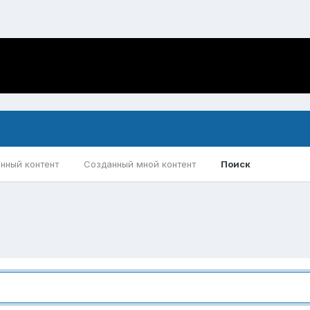
нный контент
Созданный мной контент
Поиск