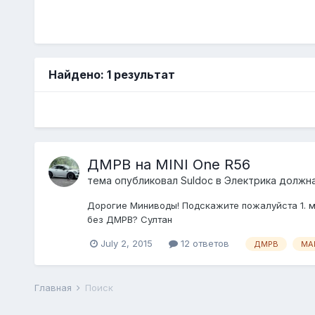
Найдено: 1 результат
ДМРВ на MINI One R56
тема опубликовал
Suldoc
в
Электрика должна
Дорогие Миниводы! Подскажите пожалуйста 1. ме
без ДМРВ? Султан
July 2, 2015
12 ответов
ДМРВ
MA
Главная
Поиск