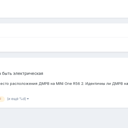
 быть электрическая
сто расположения ДМРВ на MINI One R56 2. Идентичны ли ДМРВ на 
(и ещё %d)
F