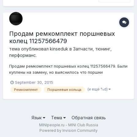
Продам ремкомплект поршневых
колец 11257566479
тема опубликовал
kinseduk
в
Запчасти, тюнинг,
перформанс.
Продам ремкомплект поршневых колец 11257566479. Были
куплены на замену, но выяснилось что поршни
необходимо менять, а они в свою очередь идут уже с
September 30, 2015
кольцами. Стоимость 10000 рублей. Собственно САБЖ:
(и ещё %d)
Ремкомплект
Поршневые кольца
Язык
Тема
Обратная связь
MINIpeople.ru - MINI Club Russia
Powered by Invision Community